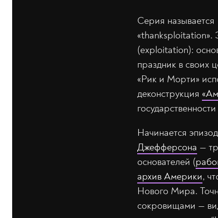
Серия называется R
«thanksploitation»
(exploitation): ос
праздник в своих ц
«Рик и Морти» испо
деконструкция
«Ам
государственности
Начинается эпизод 
Джефферсона
— тр
основателей (
рабо
архив Америки
, ч
Нового Мира. Точн
сокровищами — вид