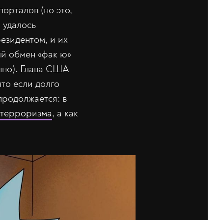
орталов (но это,
и удалось
резидентом, и их
й обмен «фак ю»
нно). Глава США
что если долго
продолжается: в
 терроризма
, а как