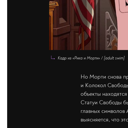
Кадр из «Рика и Морти» / [adult swim]
Но Морти снова пр
и Колокол Свободы
объекты находятс
Статуи Свободы бы
главных символов
выясняется, что э