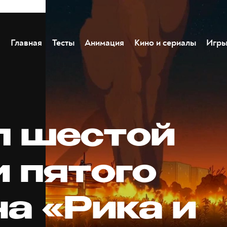
Главная
Тесты
Анимация
Кино и сериалы
Игр
п шестой
и пятого
а «Рика и