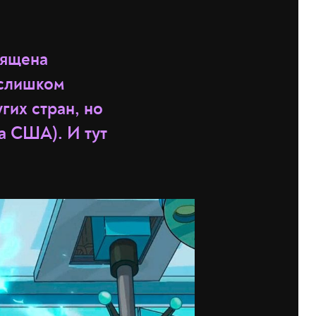
вящена
 слишком
гих стран, но
га США). И тут