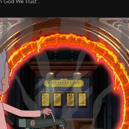
n God We Trust”.