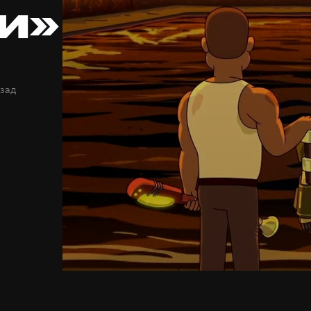
и»
азад