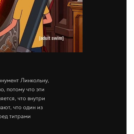
онумент Линкольну,
, потому что эти
няется, что внутри
ают, что один из
ред титрами