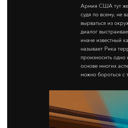
Армия США тут же 
судя по всему, не 
вырваться из окруж
диалог выстраивае
иначе известный к
называет Рика терр
произносить одно 
основе многих асп
можно бороться с т