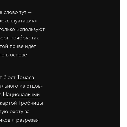
е слово тут —
 «эксплуатация»
е только используют
верг ноября: так
той почве идёт
о в основе
ет бюст
Томаса
льного из отцов-
 в
Национальный
с картой Гробницы
лую охоту за
иков и разрезая