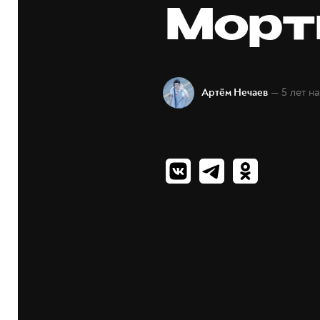
Морт
— 5 лет н
Артём Нечаев