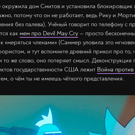
окружила дом Смитов и установила блокировщик п
важно, потому что он не работает, ведь Рику и Морт
ения без палева). Учёный говорит по телефону с п
тся как
мем про Devil May Cry
— просто бесконечны
ак «меряться членами» (Саммер уловила это мгнове
ористом, и тут вспомните древний прикол про то, 
и то же слово, оно потеряет смысл. Деконструкция 
ектов государственности США лежит
Война против
ем, о чём ты не имеешь чёткого представления.