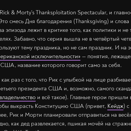
ick & Morty's Thanksploitation Spectacular, и главно
. Это смесь Дня благодарения (Thanksgiving) и слова
нова эпизода лежит в критике того, как политики и н
елях. Забавно, что серия вышла не в четвёртый чет
льзуют тему праздника, но не сам праздник. И на э
ериканской исключительности»
— понятия, лежащег
 США, название которого говорит само за себя.
как раз с того, что Рик с улыбкой на лице разбива
етьего президента США и, возможно, самого сканда
владельчество
и всё такое). Главные герои пришли
тобы выкрасть Конституцию США (привет,
Кейдж
) 
ее, Рик и Морти планировали отправиться на весё
но, как дед развлекается, пшикая мочёй на стражн