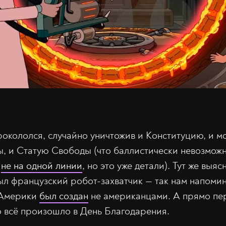
окололся, случайно уничтожив и Конституцию, и м
, и Статую Свободы (что баллистически невозможно
я
не на одной линии
, но это уже детали). Тут же выяс
л французский робот-захватчик — так нам напомин
 Америки
был создан
не американцами. А прямо пе
то всё произошло в День Благодарения.