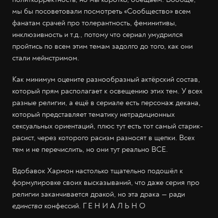
мы бы посоветовали посмотреть «Сообщество» всем
фанатам срачей про толерантность, феминитивы,
инклюзивность и т.д., потому что сериал умудрился
пройтись по всем этим темам задолго до того, как они
стали мейнстримом.
Как минимум оцените разнообразный актёрский состав,
который прям располагает к освещению этих тем. У всех
разные религии, а ещё в сериале есть персонаж декана,
который представляет тематику нетрадиционных
сексуальных ориентаций, плюс тут есть тот самый старик-
расист, через которого расизм разносят в щепки. Всех
тем и не перечислить, но они тут реально ВСЕ.
Вдобавок Хармон настолько тщательно подошёл к
формулировке своих высказываний, что даже серия про
религии заканчивается дракой, но эта драка — ради
единства
конфессий. Г Е Н И А Л Ь Н О