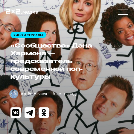
КИНО И СЕРИАЛЫ
«Сообщество» Дэна
Хармона —
предсказатель
современной поп-
культуры
— 6 лет назад
Артём Нечаев