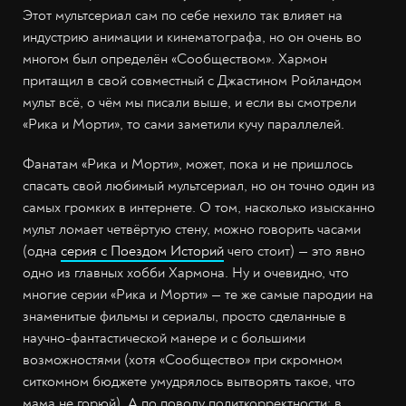
Этот мультсериал сам по себе нехило так влияет на
индустрию анимации и кинематографа, но он очень во
многом был определён «Сообществом». Хармон
притащил в свой совместный с Джастином Ройландом
мульт всё, о чём мы писали выше, и если вы смотрели
«Рика и Морти», то сами заметили кучу параллелей.
Фанатам «Рика и Морти», может, пока и не пришлось
спасать свой любимый мультсериал, но он точно один из
самых громких в интернете. О том, насколько изысканно
мульт ломает четвёртую стену, можно говорить часами
(одна
серия с Поездом Историй
чего стоит) — это явно
одно из главных хобби Хармона. Ну и очевидно, что
многие серии «Рика и Морти» — те же самые пародии на
знаменитые фильмы и сериалы, просто сделанные в
научно-фантастической манере и с большими
возможностями (хотя «Сообщество» при скромном
ситкомном бюджете умудрялось вытворять такое, что
мама не горюй). А по поводу политкорректности: в