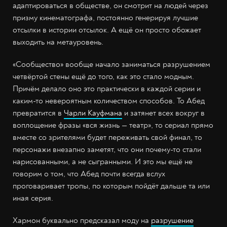
адаптироваться в обществе, он смотрит на людей через
призму кинематографа, постоянно генерируя лучшие
отсылки в истории отсылок. А ещё он просто обожает
выходить на метауровень.
«Сообщество» вообще начало заниматься разрушением
четвёртой стены ещё до того, как это стало модным.
Причём делало оно это практически в каждой серии и
каким-то невероятным количеством способов. То Абед
превратится в
Чарли Кауфмана
и затянет всех вокруг в
воплощение фразы «вся жизнь — театр», то сериал прямо
вместе со зрителями будет переживать свой финал, то
персонажи внезапно заметят, что они почему-то стали
нарисованными, а не сыгранными. И это мы ещё не
говорим о том, что Абед почти всегда вслух
проговаривает тропы, по которым пойдёт дальше та или
иная серия.
Хармон буквально предсказал моду на
разрушение