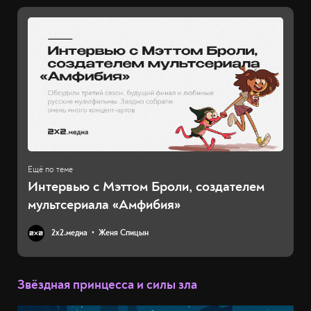
Интервью с Мэттом Броли, создателем
мультсериала «Амфибия»
2х2.медиа
Женя Спицын
Звёздная принцесса и силы зла