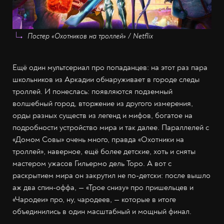
Постер «Охотников на троллей» / Netflix
Ещё один мультсериал про попаданцев: на этот раз пара
школьников из Аркадии обнаруживает в городе следы
троллей. И понеслась: появляются подземный
волшебный город, вторжение из другого измерения,
орды разных существ из легенд и мифов, богатое на
подробности устройство мира и так далее. Параллелей с
«Домом Совы» очень много, правда «Охотники на
троллей», наверное, ещё более детские, хоть и сняты
мастером ужасов Гильермо дель Торо. А вот с
раскрытием мира он закрутил не по-детски: после вышло
аж два спин-оффа, — «Трое снизу» про пришельцев и
«Чародеи» про, ну, чародеев, — которые в итоге
объединились в один масштабный и мощный финал.