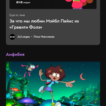
За что мы любим Мэйбл Пайнс из
«Гравити Фолз»
2х2.медиа
Лена Николаева
Амфибия