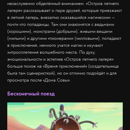
незаслуженно обделённый вниманием. «Остров летнего
лагеря» рассказывает о паре друзей, которые приезжают
в летний лагерь, внезапно оказавшийся магическим —
почти что попаданцы. Там они знакомятся с ведьмами
(хорошими), монстрами (добрыми), живыми вещами
(милыми) и другими «пионерами» (чилловыми), попадают
в приключения, немного учатся магии и изучают
хитросплетения волшебного места. По духу,
эмоциональности и эстетике «Остров летнего лагеря»
больше похож на «Время приключений» (создательница
была там сценаристкой), но он отлично подойдёт и для
просмотра после «Дома Совы».
Бесконечный поезд