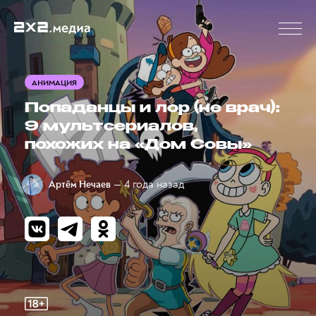
АНИМАЦИЯ
Попаданцы и лор (не врач):
9 мультсериалов,
похожих на «Дом Совы»
— 4 года назад
Артём Нечаев