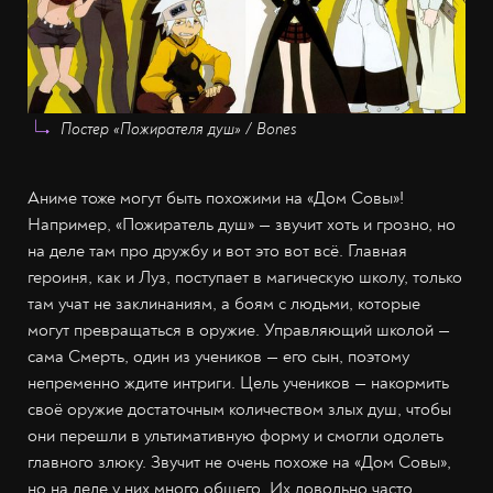
Постер «Пожирателя душ» / Bones
Аниме тоже могут быть похожими на «Дом Совы»!
Например, «Пожиратель душ» — звучит хоть и грозно, но
на деле там про дружбу и вот это вот всё. Главная
героиня, как и Луз, поступает в магическую школу, только
там учат не заклинаниям, а боям с людьми, которые
могут превращаться в оружие. Управляющий школой —
сама Смерть, один из учеников — его сын, поэтому
непременно ждите интриги. Цель учеников — накормить
своё оружие достаточным количеством злых душ, чтобы
они перешли в ультимативную форму и смогли одолеть
главного злюку. Звучит не очень похоже на «Дом Совы»,
но на деле у них много общего. Их довольно часто