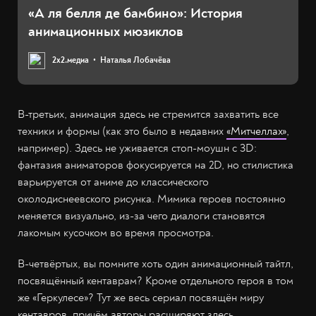
«А ля белля де бамбино»: История
анимационных мюзиклов
2х2.медиа
Наталья Лобачёва
В-третьих, анимация здесь не стремится захватить все
техники и формы (как это было в недавних
«Митчеллах»
,
например). Здесь не уживается стоп-моушн с 3D:
фантазия аниматоров фокусируется на 2D, но стилистика
варьируется от аниме до классического
околодиснеевского рисунка. Мимика героев постоянно
меняется визуально, из-за чего диалоги становятся
лакомым кусочком во время просмотра.
В-четвёртых, вы помните хоть один анимационный тайтл,
посвящённый кентаврам? Кроме отдельного героя в том
же «Геркулесе»? Тут же весь сериал посвящён миру
кентавров, причём авторы расширяют здесь