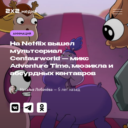
АНИМАЦИЯ
На Netflix вышел
мультсериал
Centaurworld — микс
Adventure Time, мюзикла и
абсурдных кентавров
— 5 лет назад
Наталья Лобачёва