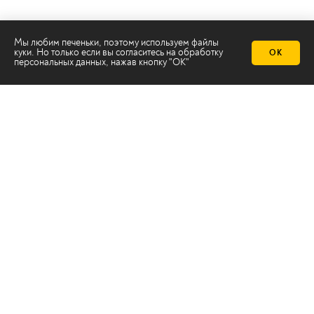
Мы любим печеньки, поэтому используем файлы
куки. Но только если вы согласитесь на
обработку
ОК
персональных данных
, нажав кнопку "ОК"
Телеканал 2х2
Онлайн-эфир
Все авторы
Все темы
© ООО «ТРК «2Х2», 2026