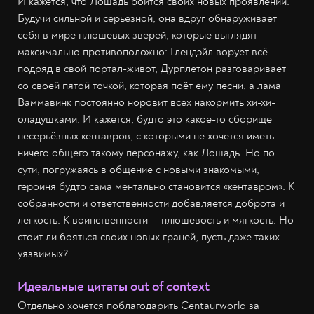
И кажется, что Лошадь боится своих новых проявлений.
Будучи сильной и серьёзной, она вдруг обнаруживает
себя в мире плюшевых зверей, которые выглядят
максимально противоположно: Глендэйл ворует всё
подряд в свой портал-живот, Дурплетон разговаривает
со своей пятой точкой, которая поёт ему песни, а лама
Ваммавинк постоянно норовит всех накормить хи-хи-
оладушками. И кажется, будто это какое-то сборище
несерьёзных кентавров, с которыми не хочется иметь
ничего общего такому персонажу, как Лошадь. Но по
сути, погружаясь в общение с новыми знакомыми,
героиня будто сама ментально становится «кентавром». К
собранности и ответственности добавляется доброта и
лёгкость. К воинственности — плюшевость и мягкость. Но
стоит ли бояться своих новых граней, пусть даже таких
уязвимых?
Идеальные цитаты out of context
Отдельно хочется поблагодарить Centaurworld за