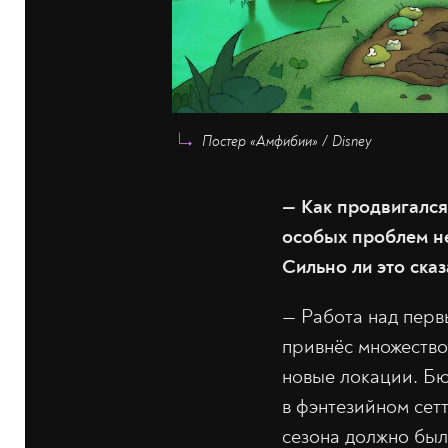
Постер «Амфибии» / Disney
—
Как продвигался
особых проблем не
Сильно ли это ска
—
Работа над перв
привнёс множество
новые локации. Бю
в фэнтезийном сет
сезона должно был