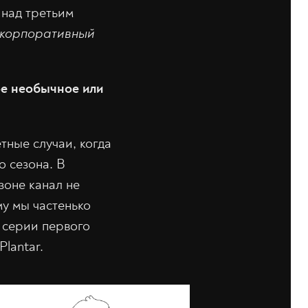
 над третьим
корпоративный
ое необычное или
тные случаи, когда
 сезона. В
зоне канал не
му мы частенько
в серии первого
Plantar.