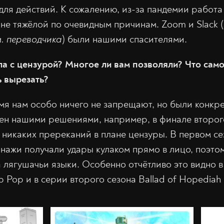
для действий. К сожалению, из-за пандемии работа
не тяжёлой по очевидным причинам. Zoom и Slack (
. переводчика
) были нашими спасителями.
ла с цензурой? Многое ли вам позволяли? Что сам
 вырезать?
мя нам особо ничего не запрещают, но были конкре
ен нашими решениями, например, в финале второго
 никаких пререканий в плане цензуры. В первом се
онажи получали удары кулаком прямо в лицо, поэто
а лягушачьи языки. Особенно отчётливо это видно 
p Pop и в серии второго сезона Ballad of Hopediah 