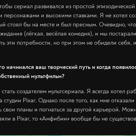
 чтобы сериал развивался из простой эпизодической
ми персонажами и высокими ставками. Я не хотел со
ый стоял бы на месте и был пресным. Очевидно, что
идания (лёгкая, весёлая комедия), и мы постаралис
ь эти потребности, но при этом не обидели себя, 
его начинался ваш творческий путь и когда появил
обственный мультфильм?
 стать создателем мультсериала. Я всегда хотел ра
студии Pixar. Однако после того, как мне отказали
 свои планы и погнаться за другой карьерой. Можн
зяли в Pixar, то «Амфибии» вообще бы не существо