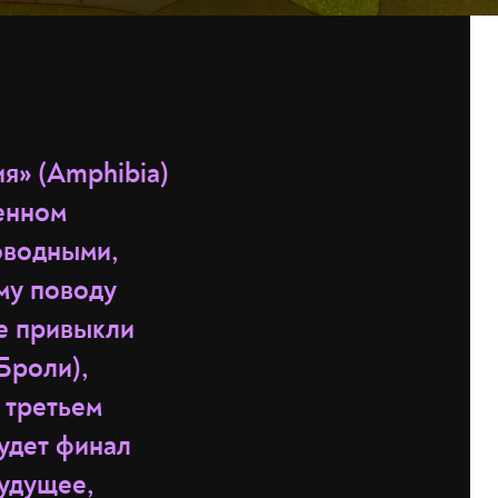
я» (Amphibia)
ненном
оводными,
му поводу
е привыкли
 Броли),
 третьем
будет финал
будущее,