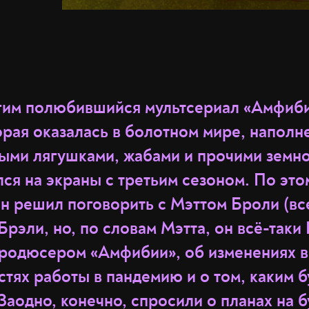
гим полюбившийся мультсериал «Амфиби
орая оказалась в болотном мире, напол
ми лягушками, жабами и прочими земн
ся на экраны с третьим сезоном. По это
н решил поговорить с Мэттом Броли (вс
 Брэли, но, по словам Мэтта, он всё-таки
продюсером «Амфибии», об изменениях в
стях работы в пандемию и о том, каким 
Заодно, конечно, спросили о планах на 