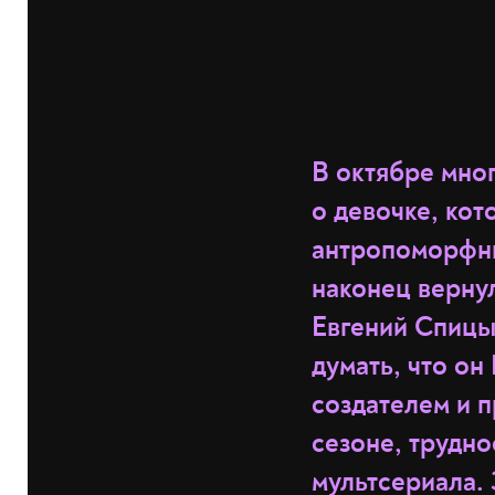
В октябре мно
о девочке, кот
антропоморфны
наконец вернул
Евгений Спицы
думать, что он
создателем и 
сезоне, трудно
мультсериала. 