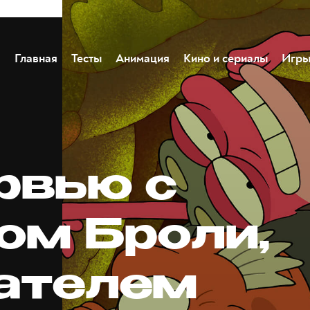
Главная
Тесты
Анимация
Кино и сериалы
Игр
рвью с
ом Броли,
ателем