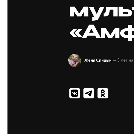
муль
«Амф
— 5 лет на
Женя Спицын