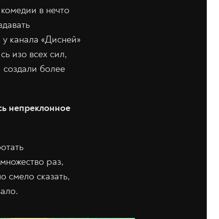
 комедии в нечто
здавать
 у канала «Дисней»
ь изо всех сил,
и создали более
ось непреклонное
ботать
 множество раз,
о смело сказать,
вало.