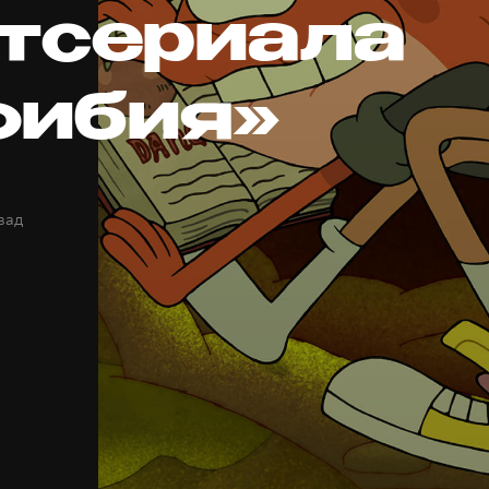
тсериала
ибия»
зад