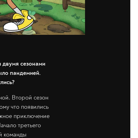
и двумя сезонами
ыло пандемией.
улись?
ной. Второй сезон
ому что появились
ожное приключение
Начало третьего
й команды