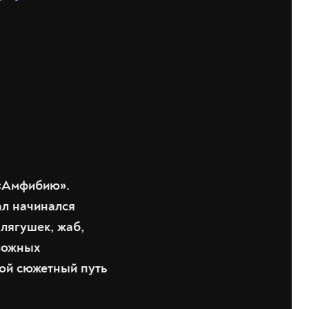
 «Амфибию».
ал начинался
лягушек, жаб,
сложных
ой сюжетный путь