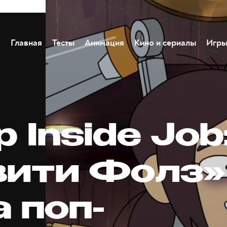
Главная
Тесты
Анимация
Кино и сериалы
Игр
 Inside Job
вити Фолз»
 поп-