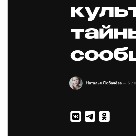
куль
тайн
сооб
— 5 ле
Наталья Лобачёва