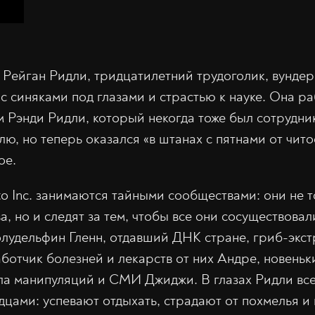
 Рейган Ридли, тридцатилетний трудоголик, вундер
с синяками под глазами и страстью к науке. Она ра
цом Рэнди Ридли, который некогда тоже был сотрудн
лю, но теперь оказался «в штанах с пятнами от чито
ое.
o Inc. занимаются тайными сообществами: они не 
а, но и следят за тем, чтобы все они сосуществовал
олудельфин Гленн, отдавший ДНК стране, гриб-экст
ботчик болезней и лекарств от них Андре, новеньк
ела манипуляций и СМИ Джиджи. В глазах Ридли все
цами: успевают отдыхать, страдают от похмелья и 