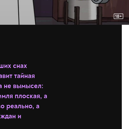
аших снах
вит тайная
ра не вымысел:
мля плоская, а
о реально, а
аждан и