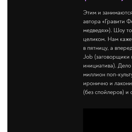
Этим и занимаются
автора «Гравити Ф
медведях»). Шоу то
целиком. Нам каже
в пятницу, а впере
Job (заговорщики н
инициатива). Дело
миллион поп-культу
иронично и лакони
(без спойлеров) и