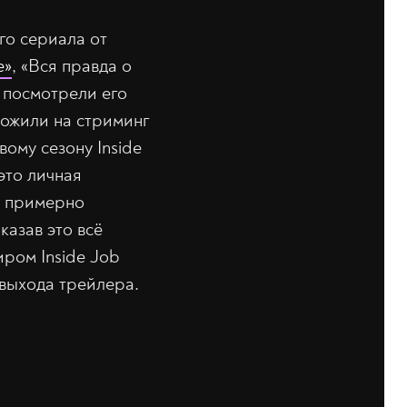
го сериала от
е»
, «Вся правда о
е посмотрели его
ложили на стриминг
вому сезону Inside
это личная
л примерно
казав это всё
ром Inside Job
 выхода трейлера.