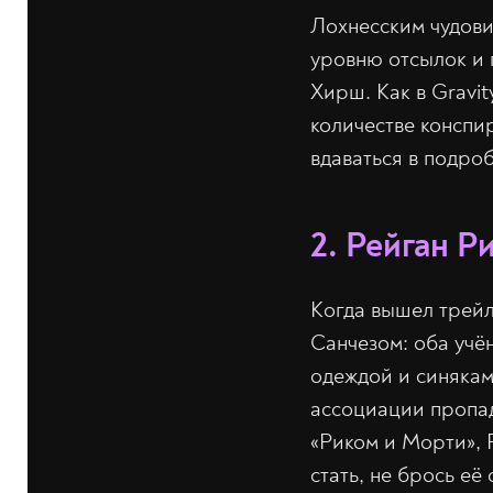
Лохнесским чудови
уровню отсылок и 
Хирш. Как в Gravity
количестве конспи
вдаваться в подро
2. Рейган Р
Когда вышел трейл
Санчезом: оба учё
одеждой и синякам
ассоциации пропад
«Риком и Морти», 
стать, не брось её 