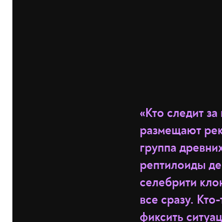
«Кто следит за
размещают рек
группа древних
рептилоиды де
селебрити кло
все сразу. Кто
фиксить ситуац