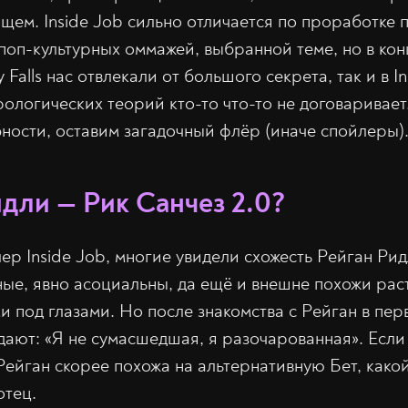
щем. Inside Job сильно отличается по проработке 
поп-культурных оммажей, выбранной теме, но в кон
 Falls нас отвлекали от большого секрета, так и в I
рологических теорий кто-то что-то не договаривает
бности, оставим загадочный флёр (иначе спойлеры)
идли — Рик Санчез 2.0?
ер Inside Job, многие увидели схожесть Рейган Рид
ные, явно асоциальны, да ещё и внешне похожи рас
и под глазами. Но после знакомства с Рейган в пер
ают: «Я не сумасшедшая, я разочарованная». Если 
Рейган скорее похожа на альтернативную Бет, како
отец.