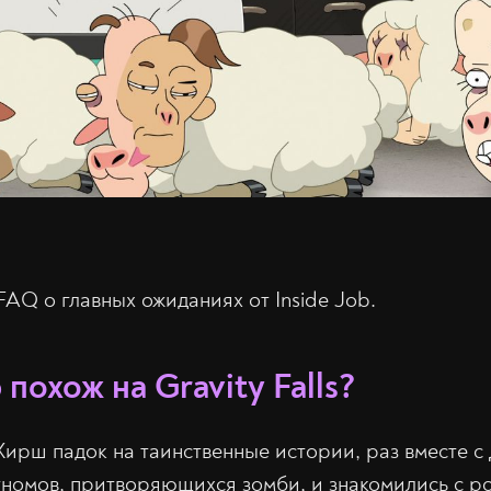
AQ о главных ожиданиях от Inside Job.
b похож на Gravity Falls?
с Хирш падок на таинственные истории, раз вместе 
гномов, притворяющихся зомби, и знакомились с 