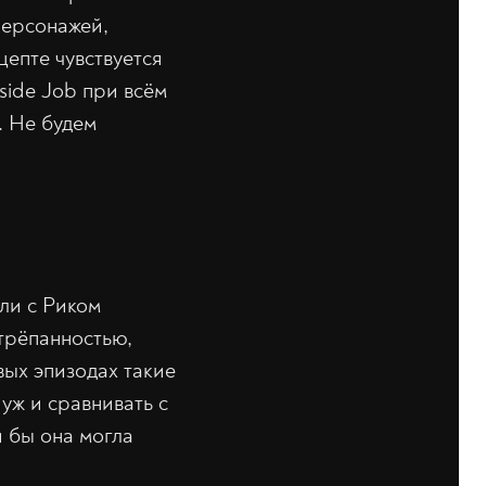
персонажей,
цепте чувствуется
nside Job при всём
. Не будем
.
ли с Риком
трёпанностью,
вых эпизодах такие
уж и сравнивать с
й бы она могла