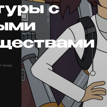
туры с
ыми
ществами
т назад