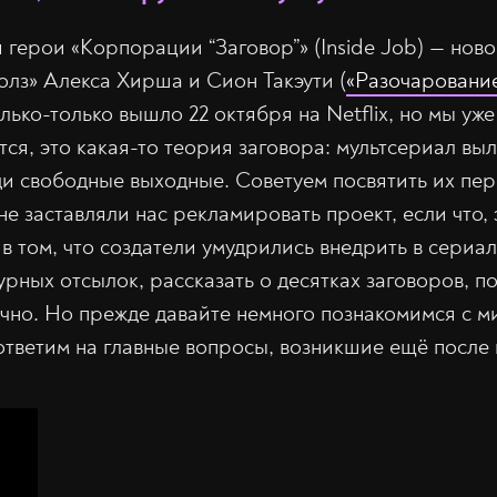
 герои «Корпорации “Заговор”» (Inside Job) — ново
олз» Алекса Хирша и Сион Такэути (
«Разочаровани
лько-только вышло 22 октября на Netflix, но мы уж
тся, это какая-то теория заговора: мультсериал вы
ди свободные выходные. Советуем посвятить их пер
е заставляли нас рекламировать проект, если что, 
 в том, что создатели умудрились внедрить в сериа
рных отсылок, рассказать о десятках заговоров, по
чно. Но прежде давайте немного познакомимся с ми
 ответим на главные вопросы, возникшие ещё после