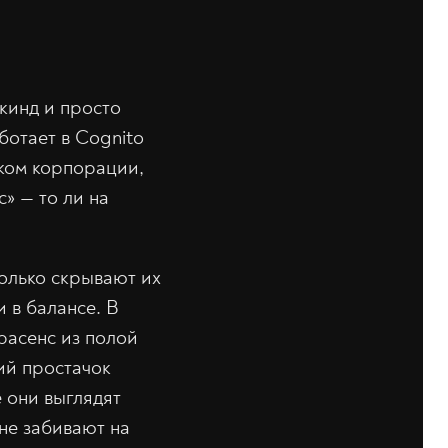
кинд и просто
ботает в Cognito
иком корпорации,
с» — то ли на
только скрывают их
и в балансе. В
расенс из полой
ий простачок
 они выглядят
не забивают на