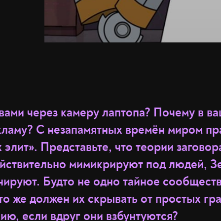
 вами через камеру лаптопа? Почему в в
ламу? С незапамятных времён миром пра
 элит». Представьте, что теории загово
йствительно мимикрируют под людей, Зе
нируют. Будто не одно тайное сообществ
-то же должен их скрывать от простых гр
ию, если вдруг они взбунтуются?