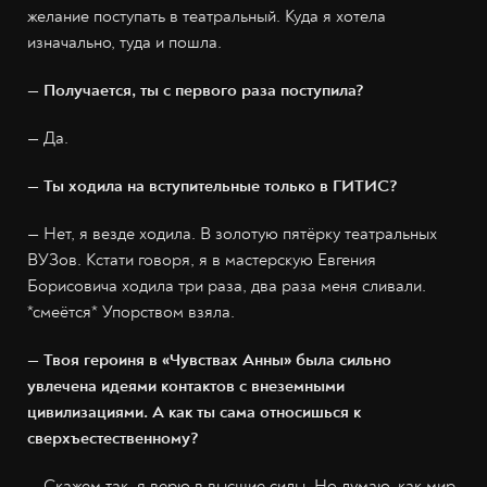
желание поступать в театральный. Куда я хотела
изначально, туда и пошла.
— Получается, ты с первого раза поступила?
— Да.
— Ты ходила на вступительные только в ГИТИС?
— Нет, я везде ходила. В золотую пятёрку театральных
ВУЗов. Кстати говоря, я в мастерскую Евгения
Борисовича ходила три раза, два раза меня сливали.
*смеётся* Упорством взяла.
— Твоя героиня в «Чувствах Анны» была сильно
увлечена идеями контактов с внеземными
цивилизациями. А как ты сама относишься к
сверхъестественному?
— Скажем так, я верю в высшие силы. Но думаю, как мир