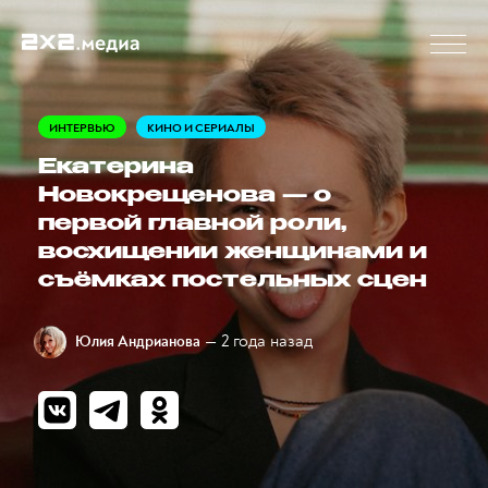
ИНТЕРВЬЮ
КИНО И СЕРИАЛЫ
Екатерина
Новокрещенова — о
первой главной роли,
восхищении женщинами и
съёмках постельных сцен
— 2 года назад
Юлия Андрианова