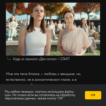
Кадр из сериала «Два холма» / START
Мне эта тема близка — любовь к женщине, но,
естественно, не в романтическом плане, а в
человеческом. Я восхищаюсь женщинами, я их не
вожделею — именно восхищаюсь. Мне кажется, важно
Мы любим печеньки, поэтому используем файлы
куки. Но только если вы согласитесь на
обработку
ОК
уважать другую женщину, не помню, где я видела эту
персональных данных
, нажав кнопку "ОК"
фразу, но она звучит так:
«Женщина должна найти в