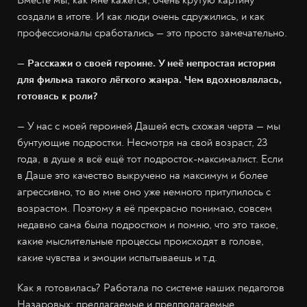
Вместе мы, как мне кажется, очень крутую картину
создали в итоге. И как люди очень сдружились, и как
профессионалы сработались — это просто замечательно.
— Расскажи о своей героине. У неё непростая история
для фильма такого лёгкого жанра. Чем вдохновлялась,
готовясь к роли?
— У нас с моей героиней Дашей есть схожая черта — мы
бунтующие подростки. Несмотря на свой возраст, 23
года, в душе я всё ещё тот подросток-максималист. Если
в Даше это качество выкручено на максимум и более
агрессивно, то во мне оно уже немного притупилось с
возрастом. Поэтому я её прекрасно понимаю, совсем
недавно сама была подростком и помню, что это такое,
какие мыслительные процессы происходят в голове,
какие чувства и эмоции испытываешь и т.д.
Как я готовилась? Работала по системе наших педагогов
Назаровых: предлагаемые и предполагаемые