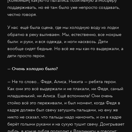
[Конкиным] какую-то пытались позитивную атмосферу
поддерживать, но её там было уже непросто создавать,
честно говоря.
У нас ещё была сцена, где мы холодную воду из лодки
обратно в реку выливаем. Мы, естественно, все мокрые
были: и руки, и вся одежда, и ноги насквозь. Дети
вообще сидят бедные. Но всё же мы как-то выдержали, а
дети просто герои.
— Очень холодно было?
— Не то слово… Федя, Алиса, Никита — ребята герои.
Как они это всё выдержали и не плакали, ни Федя, самый
младшенький, ни Алиса. Ещё вспомнила! Они очень
стойко всё это переживали, и был момент, когда Федя в
кадре должен был свечу затушить пальцами, но ему же
никто не сказал, что пальцы надо намочить, и он в кадре
берёт голыми руками и на сухую тушит свечу. Доигрывает
дубль, в конце дубля подходит к Владимиру и говорит: