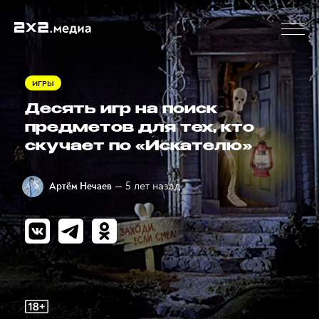
ИГРЫ
Десять игр на поиск
предметов для тех, кто
скучает по «Искателю»
— 5 лет назад
Артём Нечаев