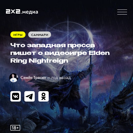
ИГРЫ
САММАРИ
Что западная пресса
пишет о видеоигре Elden
Ring Nightreign
— год назад
Семён Трясин