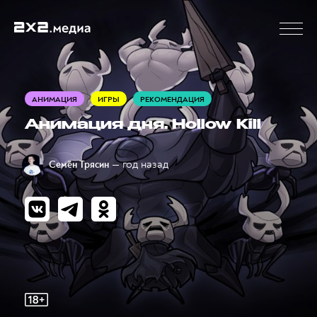
АНИМАЦИЯ
ИГРЫ
РЕКОМЕНДАЦИЯ
Анимация дня. Hollow Kill
— год назад
Семён Трясин