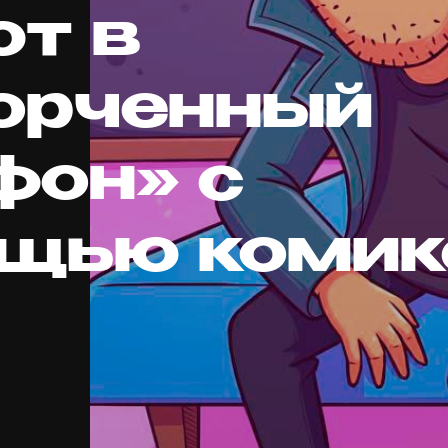
ют в
орченный
фон» с
щью комик