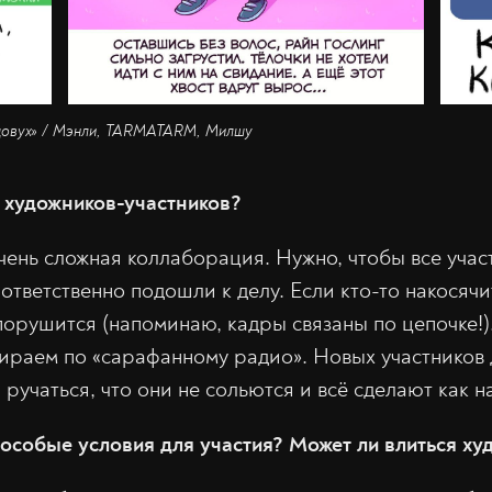
довух» / Мэнли, TARMATARM, Милшу
 художников-участников?
чень сложная коллаборация. Нужно, чтобы все учас
 ответственно подошли к делу. Если кто-то накосячи
 порушится (напоминаю, кадры связаны по цепочке!)
ираем по «сарафанному радио». Новых участников д
и ручаться, что они не сольются и всё сделают как н
о особые условия для участия? Может ли влиться х