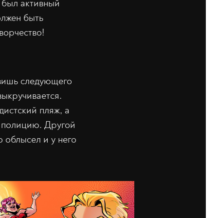
ы был активный
олжен быть
ворчество!
авишь следующего
выкручивается.
дистский пляж, а
ю полицию. Другой
о облысел и у него