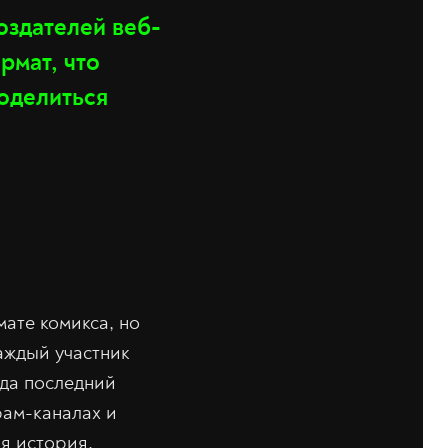
здателей веб-
рмат, что
поделиться
ате комикса, но
аждый участник
гда последний
рам-каналах и
я история.