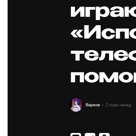
игра
«Исп
теле
помо
— 2 года назад
Варков