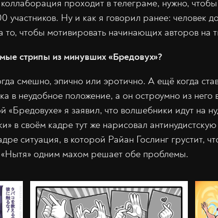
а коллаборация проходит в телеграме, нужно, чтоб
00 участников. Ну и как я говорил ранее: человек д
за то, чтобы мотивировать начинающих авторов на т
имые стрипы из минувших «Бредовух»?
огда смешно, эпично или эротично. А ещё когда ст
ка в неудобное положение, а он остроумно из него 
й «Бредовухе» я заявил, что волшебники идут на ну
и» в своём кадре тут же нарисовал антинудистску
адре ситуация, в которой Райан Гослинг грустит, чт
я «Нытя» одним махом решает обе проблемы.