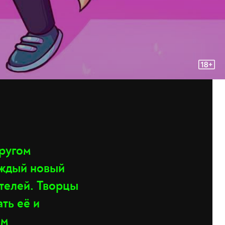
ругом
аждый новый
ателей. Творцы
ть её и
ом