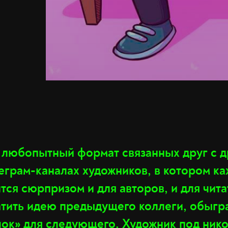
 любопытный формат связанных друг с д
леграм-каналах художников, в котором к
тся сюрпризом и для авторов, и для чит
тить идею предыдущего коллеги, обыгра
чок» для следующего. Художник под ник