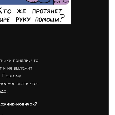
тники поняли, что
т и не выложит
. Поэтому
олжен знать кто-
адо.
удожник-новичок?