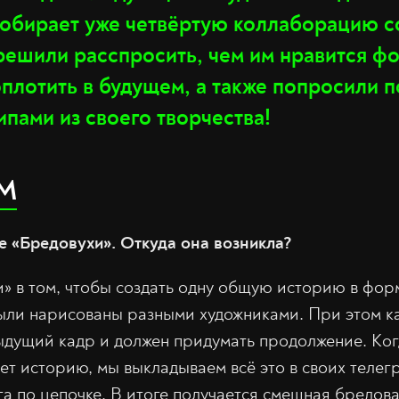
ирает уже четвёртую коллаборацию со
решили расспросить, чем им нравится фо
плотить в будущем, а также попросили 
пами из своего творчества!
M
е «Бредовухи». Откуда она возникла?
» в том, чтобы создать одну общую историю в форм
ыли нарисованы разными художниками. При этом к
ыдущий кадр и должен придумать продолжение. Ко
ает историю, мы выкладываем всё это в своих телег
га по цепочке. В итоге получается смешная бредова