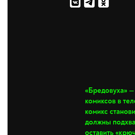
«Бредовуха» —
комиксов в те
комикс станови
должны подхва
оставить «крю