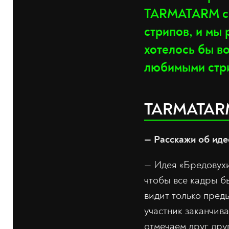
TARMATARM соб
стрипов, и мы 
хотелось бы во
любимыми стри
TARMATAR
— Расскажи об иде
— Идея «Бредовухи
чтобы все кадры б
видит только пред
участник заканчив
отмечаем друг дру