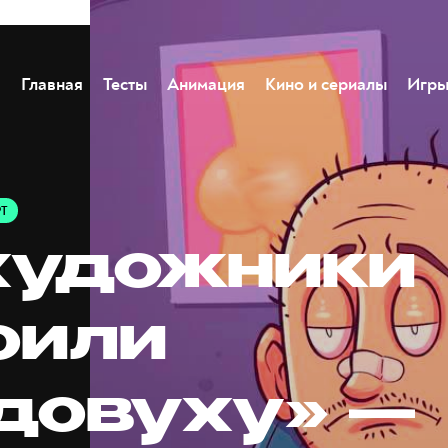
Главная
Тесты
Анимация
Кино и сериалы
Игр
РТ
художники
оили
довуху» —