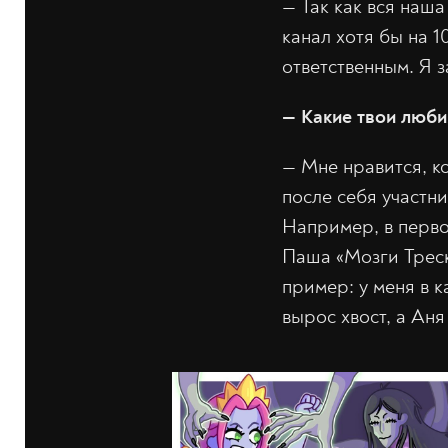
— Так как вся наш
канал хотя бы на 1
ответственным. Я 
— Какие твои люб
— Мне нравится, к
после себя участни
Например, в перво
Паша «Мозги Треск
пример: у меня в к
вырос хвост, а Ан