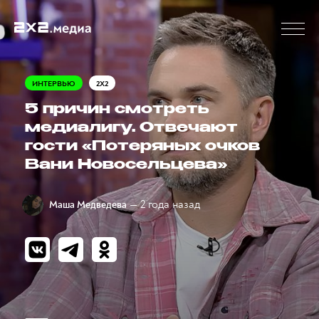
ИНТЕРВЬЮ
2X2
5 причин смотреть
медиалигу. Отвечают
гости «Потеряных очков
Вани Новосельцева»
— 2 года назад
Маша Медведева