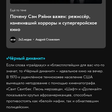
Почему Сэм Рэйми важен: режиссёр,
изменивший хорроры и супергеройское
кино
2х2.медиа
Андрей Станкевич
«Чёрный динамит»
Если слова «грайдхаус» и «блэксплотейшн» для вас что-то
значат, то «Чёрный динамит» — идеальное кино на вечер.
В 1970-х ущемлённое темнокожее население США
вымещало негодование с помощью кинематографа.
«Свит Свитбек: Песнь мерзавца», «Шафт» и «Долемайт»
показывали крутых афроамериканцев, способных
противостоять как «белой» мафии, так и обнаглевшим
полицейским.