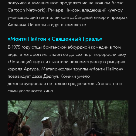
получила анимационное продолжение на ночном блоке
Cartoon Network). Ричард Никсон, владеющий кунг-фу,
уменьшающий гениталии контрабандный ликёр и призрак
Авраама Линкольна идут в комплекте…
«Монти Пайтон и Священный Грааль»
В 1975 году отцы британской абсурдной комедии в том
виде, в котором мы знаем её до сих пор, переросли шоу
«Летающий цирк» и выкатили полнометражку о рыцарях
короля Артура. Метаприколам труппы «Монти Пайтон»
позавидует даже Дэдпул. Комики умело
деконструировали не только средневековый эпос, но и
сами условности кино.