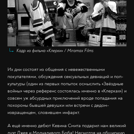
Кадр из фильма «Клерки» / Miramax Films
Их дни состоят из общения с невежественными
покупателями, обсуждения сексуальных девиаций и поп-
культуры (один из первых попыток осмыслить «Звёздные
войны» через референс состоялась именно в «Клерках») и
совсем уж абсурдных приключений вроде попадания на
похороны бывшей девушки или встречи с дедом-
извращенцем, словившем инфаркт.
А ещё именно дебют Кевина Смита подарил нам великий
дуэт Джея и Молчаливого Боба! Несмотря на обширную