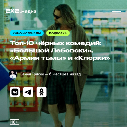
КИНО И СЕРИАЛЫ
ПОДБОРКА
Топ-10 чёрных комедий:
«Большой Лебовски»,
«Армия тьмы» и «Клерки»
— 6 месяцев назад
Семён Трясин