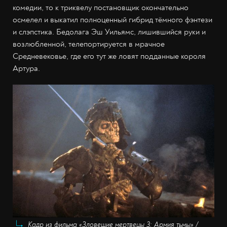
комедии, то к триквелу постановщик окончательно
осмелел и выкатил полноценный гибрид тёмного фэнтези
и слэпстика. Бедолага Эш Уильямс, лишившийся руки и
возлюбленной, телепортируется в мрачное
Средневековье, где его тут же ловят подданные короля
Артура.
Кадр из фильма «Зловещие мертвецы 3: Армия тьмы» /