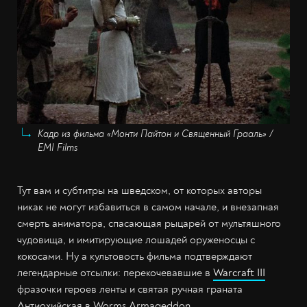
Кадр из фильма «Монти Пайтон и Священный Грааль» /
EMI Films
Тут вам и субтитры на шведском, от которых авторы
никак не могут избавиться в самом начале, и внезапная
смерть аниматора, спасающая рыцарей от мультяшного
чудовища, и имитирующие лошадей оруженосцы с
кокосами. Ну а культовость фильма подтверждают
легендарные отсылки: перекочевавшие в
Warcraft III
фразочки героев ленты и святая ручная граната
Антиохийская в Worms Armageddon.