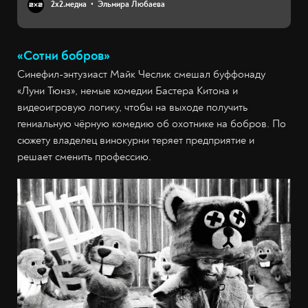
2х2.медиа
Эльмира Любаева
«Сотни бобров»
Синефил-энтузиаст Майк Чеслик смешал буффонаду
«Луни Тюнз», немые комедии Бастера Китона и
видеоигровую логику, чтобы на выходе получить
гениальную чёрную комедию об охотнике на бобров. По
сюжету владелец винокурни теряет предприятие и
решает сменить профессию.