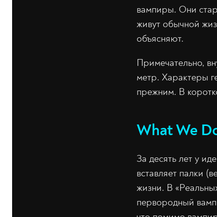
вампиры. Они стар
живут обычной жиз
объясняют.
Примечательно, вн
метр. Характеры г
прежним. В коротк
What We Do
За десять лет у и
вставляет палки (в
жизни. В «Реальны
первородный вамп
что помимо вампир