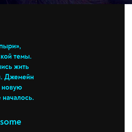
пыри»,
кой темы.
ись жить
ы. Джемейн
и новую
 началось.
 some