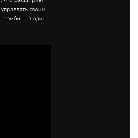
 управлять своим
и, зомби – в один