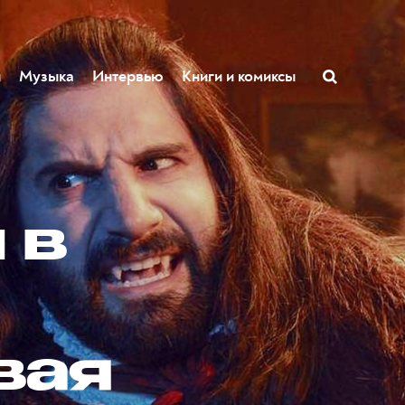
ы
Музыка
Интервью
Книги и комиксы
 в
вая