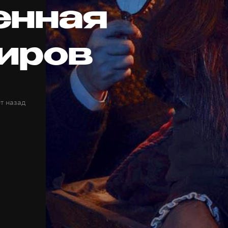
енная
иров
ет назад