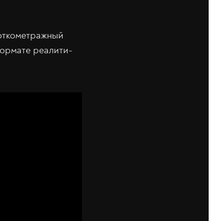
роткометражный
 формате реалити-