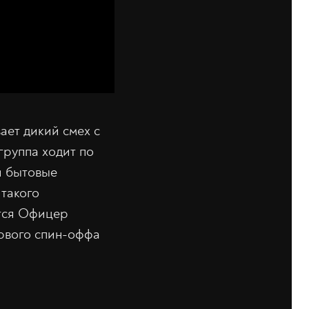
ает дикий смех с
группа ходит по
 и бытовые
 такого
атся Офицер
рвого спин-оффа