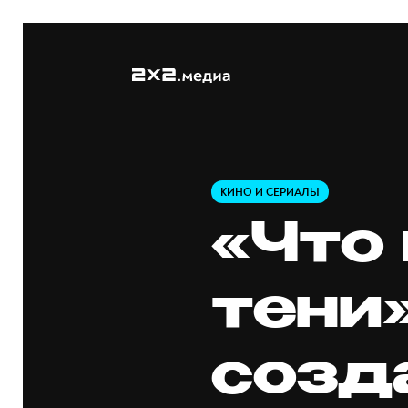
КИНО И СЕРИАЛЫ
«Что
тени»
созд