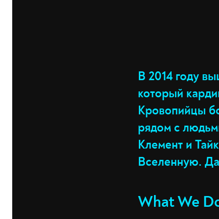
В 2014 году в
который карди
Кровопийцы бо
рядом с людьм
Клемент и Тай
Вселенную. Дав
What We Do 