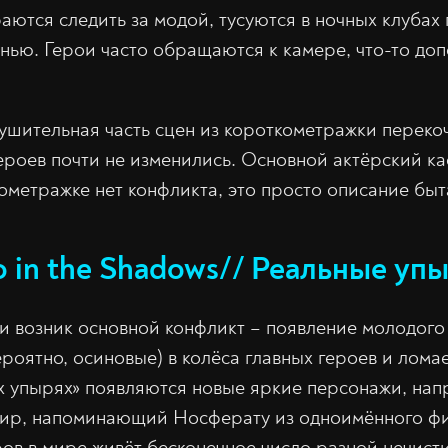
аются следить за модой, тусуются в ночных клубах 
нью. Герои часто обращаются к камере, что-то до
ушительная часть сцен из короткометражки переко
ероев почти не изменились. Основной актёрский ка
ометражке нет конфликта, это просто описание быт
 in the Shadows// Реальные упы
деи возник основной конфликт – появление молодог
ероятно, осиновые) в колёса главных героев и лом
х упырях» появляются новые яркие персонажи, нап
ир, напоминающий Носферату из одноимённого фи
ов в мире живёт бесконечное число разной нечист