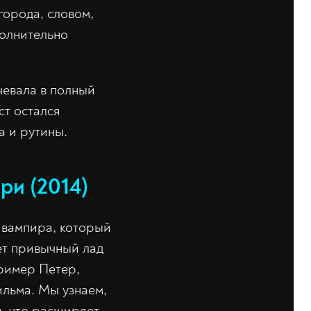
города, словом,
полнительно
чевала в полный
ст остался
а и рутины.
ри (2014)
о вампира, который
ает привычный лад
ример Петер,
льма. Мы узнаем,
и, что расширяет