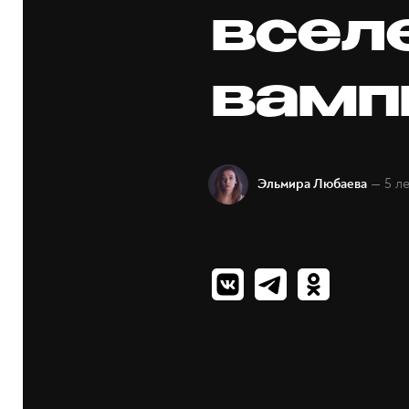
всел
вамп
— 5 л
Эльмира Любаева