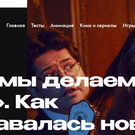
Главная
Тесты
Анимация
Кино и сериалы
Игр
 мы делаем
. Как
авалась но