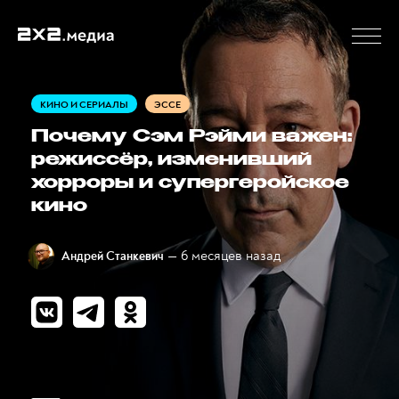
КИНО И СЕРИАЛЫ
ЭССЕ
Почему Сэм Рэйми важен:
режиссёр, изменивший
хорроры и супергеройское
кино
— 6 месяцев назад
Андрей Станкевич