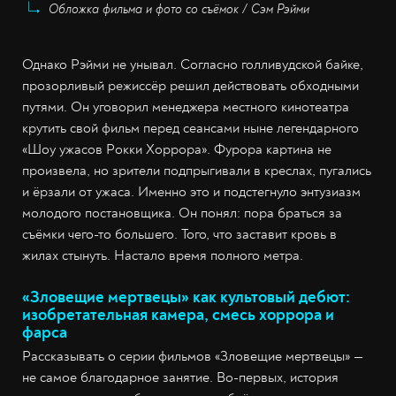
Обложка фильма и фото со съёмок / Сэм Рэйми
Однако Рэйми не унывал. Согласно голливудской байке,
прозорливый режиссёр решил действовать обходными
путями. Он уговорил менеджера местного кинотеатра
крутить свой фильм перед сеансами ныне легендарного
«Шоу ужасов Рокки Хоррора». Фурора картина не
произвела, но зрители подпрыгивали в креслах, пугались
и ёрзали от ужаса. Именно это и подстегнуло энтузиазм
молодого постановщика. Он понял: пора браться за
съёмки чего-то большего. Того, что заставит кровь в
жилах стынуть. Настало время полного метра.
«Зловещие мертвецы» как культовый дебют:
изобретательная камера, смесь хоррора и
фарса
Рассказывать о серии фильмов «Зловещие мертвецы» —
не самое благодарное занятие. Во-первых, история