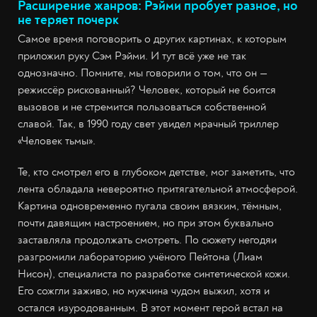
Расширение жанров: Рэйми пробует разное, но
не теряет почерк
Самое время поговорить о других картинах, к которым
приложил руку Сэм Рэйми. И тут всё уже не так
однозначно. Помните, мы говорили о том, что он —
режиссёр рискованный? Человек, который не боится
вызовов и не стремится пользоваться собственной
славой. Так, в 1990 году свет увидел мрачный триллер
«Человек тьмы».
Те, кто смотрел его в глубоком детстве, мог заметить, что
лента обладала невероятно притягательной атмосферой.
Картина одновременно пугала своим вязким, тёмным,
почти давящим настроением, но при этом буквально
заставляла продолжать смотреть. По сюжету негодяи
разгромили лабораторию учёного Пейтона (Лиам
Нисон), специалиста по разработке синтетической кожи.
Его сожгли заживо, но мужчина чудом выжил, хотя и
остался изуродованным. В этот момент герой встал на