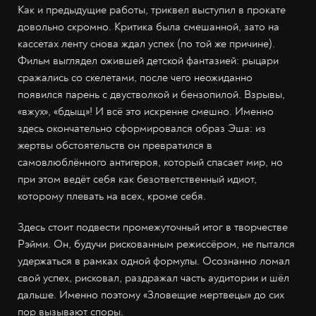
Как и предыдущие работы, триквел выступил в прокате
довольно скромно. Критика была смешанной, зато на
кассетах ленту снова ждал успех (по той же причине).
Фильм выглядел ожившей детской фантазией: рыцари
сражались со скелетами, после чего неожиданно
появился парень с двустволкой и бензопилой. Взрывы,
«вжух», «бдыщ»! И всё это искренне смешно. Именно
здесь окончательно сформировался образ Эша: из
жертвы обстоятельств он превратился в
самовлюблённого антигероя, который спасает мир, но
при этом ведёт себя как безответственный идиот,
которому плевать на всех, кроме себя.
Здесь стоит подвести промежуточный итог в творчестве
Рэйми. Он, будучи рискованным режиссёром, не пытался
удержаться в рамках одной формулы. Осознанно ломал
свой успех, рисковал, раздражал часть аудитории и шёл
дальше. Именно поэтому «Зловещие мертвецы» до сих
пор вызывают споры.