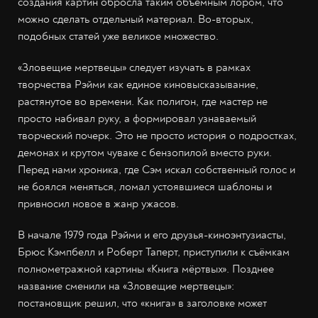
создания картин обросла таким объёмным лором, что
можно сделать отдельный материал. Во-вторых,
подобных статей уже великое множество.
«Зловещие мертвецы» следует изучать в рамках
творчества Рэйми как единое киновысказывание,
растянутое во времени. Как полигон, где мастер не
просто набивал руку, а формировал узнаваемый
творческий почерк. Это не просто история о подростках,
демонах и крутом чуваке с бензопилой вместо руки.
Перед нами хроника, где Сэм искал собственный голос и
не боялся меняться, ломал устоявшиеся шаблоны и
привносил новое в жанр ужасов.
В начале 1979 года Рэйми и его друзья-киноэнтузиасты,
Брюс Кэмпбелл и Роберт Таперт, приступили к съёмкам
полнометражной картины «Книга мёртвых». Позднее
название сменили на «Зловещие мертвецы»:
постановщик решил, что «книга» в заголовке может