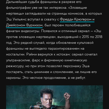
Дальнейшая судьба франшизы в разрезе его
фильмографии уже не так интересна. «Зловещие
мертвецы» заглядывали на страницы комиксов, в которых
Эш Уильямс вступал в схватку с
Фредди Крюгером и
Джейсоном Вурхизом
, был героем полюбившейся
фанатам видеоигры. Появился и отличный сериал — «Эш
против зловещих мертвецов», выходивший с 2015 по 2018
год. Это редкий случай, когда обновление культовой
франшизы не выглядело паразитированием на
ностальгии. Рэйми вернулся к истокам: сериал сочетал
ультранасилие, фарс и фирменную кинетическую
режиссуру, но при этом позволял персонажу Эша
постареть, стать циничнее и сломленнее, не лишив его
харизмы. Это честное продолжение, а не ребут.