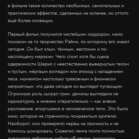
в фильме такое количество необычных, самопальных и
практических эффектов, сделанных на коленке, но оттого
ещё более зловещих.
Первый фильм получился чистейшим хоррором, мало
похожим на то творчество Рэйми, по которому его знают
сегодня. Он был злым, тёмным, жестоким и по-
настоящему мерзким. Чего стоит хотя бы сцена
одержимости Шерил с неестественно вывернутым телом
и пустым, мёртвым взглядом или эпизод с нападением
леса, моментом настолько тревожным и физически
неприятным, что даже сегодня он выглядит пугающим.
Огромную роль сыграл грим: демоны выглядели не
карикатурно, а именно отвратительно — как живое
разложение, вторгшееся в человеческое тело. Это было
кино, которое не стремилось понравиться зрителю.
Наоборот, оно проверяло нервы на прочность и не
боялось шокировать. Сюжетно лента почти полностью
повторяла дебютную работу «В лесах»: подростки