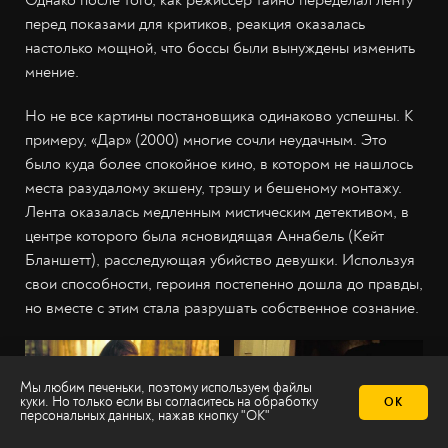
Однако после того, как режиссёр тайно переделал ленту
перед показами для критиков, реакция оказалась
настолько мощной, что боссы были вынуждены изменить
мнение.
Но не все картины постановщика одинаково успешны. К
примеру, «Дар» (2000) многие сочли неудачным. Это
было куда более спокойное кино, в котором не нашлось
места разудалому экшену, трэшу и бешеному монтажу.
Лента оказалась медленным мистическим детективом, в
центре которого была ясновидящая Аннабель (Кейт
Бланшетт), расследующая убийство девушки. Используя
свои способности, героиня постепенно дошла до правды,
но вместе с этим стала разрушать собственное сознание.
Мы любим печеньки, поэтому используем файлы
куки. Но только если вы согласитесь на
обработку
ОК
персональных данных
, нажав кнопку "ОК"