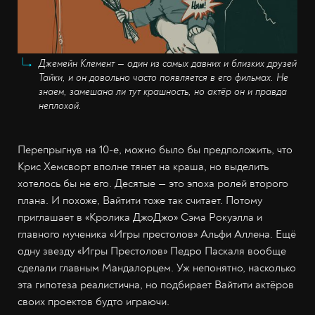
Джемейн Клемент — один из самых давних и близких друзей
Тайки, и он довольно часто появляется в его фильмах. Не
знаем, замешана ли тут крашность, но актёр он и правда
неплохой.
Перепрыгнув на 10-е, можно было бы предположить, что
Крис Хемсворт вполне тянет на краша, но выделить
хотелось бы не его. Десятые — это эпоха ролей второго
плана. И похоже, Вайтити тоже так считает. Потому
приглашает в «Кролика ДжоДжо» Сэма Рокуэлла и
главного мученика «Игры престолов» Альфи Аллена. Ещё
одну звезду «Игры Престолов» Педро Паскаля вообще
сделали главным Мандалорцем. Уж непонятно, насколько
эта гипотеза реалистична, но подбирает Вайтити актёров
своих проектов будто играючи.