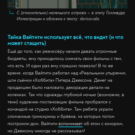
С (относительно) маленького острова — в элиту Голливуда.
Иллюстрации и обложка к тексту: dorisovala
Тайка Вайтити использует всё, что видит (и что
может стащить)
Ещё до того, как режиссёру начали давать огромные
бюджеты, ему приходилось снимать свои фильмы с тем,
что есть. И один раз ему страшно повезло! В то же
время, когда Вайтити работал над «Реальными упырями»,
шли съёмки «Хоббита» Питера Джексона. Денег на
продакшен было маловато, декорации делали на
коленках. Так что однажды глубокой ночью (возможно, в
тени) художник-постановщик фильма пробрался с
командой на студию «Хоббита». Там ребята украли
сломанные гринскрины и брёвна, из которых потом
построили дом. Вайтити
вспоминает
об этом с юмором,
но Джексону никогда не рассказывал!