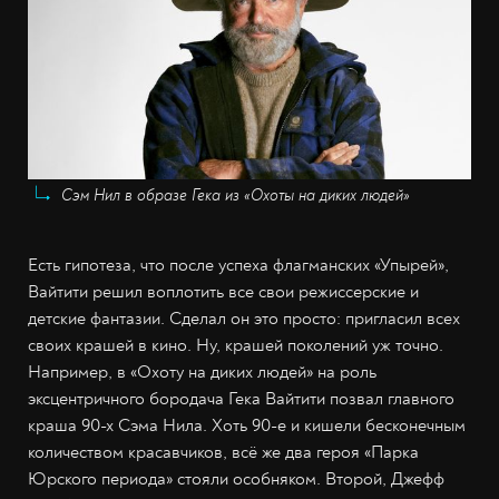
Сэм Нил в образе Гека из «Охоты на диких людей»
Есть гипотеза, что после успеха флагманских «Упырей»,
Вайтити решил воплотить все свои режиссерские и
детские фантазии. Сделал он это просто: пригласил всех
своих крашей в кино. Ну, крашей поколений уж точно.
Например, в «Охоту на диких людей» на роль
эксцентричного бородача Гека Вайтити позвал главного
краша 90-х Сэма Нила. Хоть 90-е и кишели бесконечным
количеством красавчиков, всё же два героя «Парка
Юрского периода» стояли особняком. Второй, Джефф