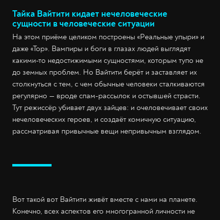
Тайка Вайтити кидает нечеловеческие
сущности в человеческие ситуации
На этом приёме целиком построены «Реальные упыри» и
даже «Тор». Вампиры и боги в глазах людей выглядят
какими-то недостижимыми сущностями, которым тупо не
до земных проблем. Но Вайтити берёт и заставляет их
столкнуться с тем, с чем обычные человеки сталкиваются
регулярно — вроде спам-рассылок и остывшей страсти.
Тут режиссёр убивает двух зайцев: и очеловечивает своих
нечеловеческих героев, и создаёт комичную ситуацию,
рассматривая привычные вещи непривычным взглядом.
Вот такой вот Вайтити живёт вместе с нами на планете.
Конечно, всех аспектов его многогранной личности не