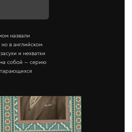
мом назвали
 но в английском
засухи и нехватки
ама собой — серию
 старающихся