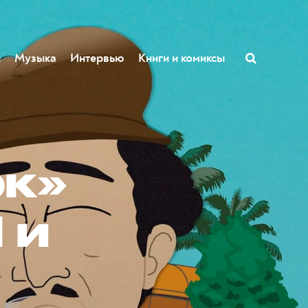
ы
Музыка
Интервью
Книги и комиксы
рк»
 и