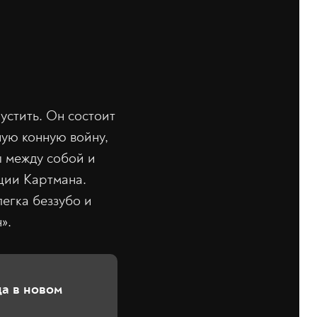
устить. Он состоит
ную конную войну,
ы между собой и
ции Картмана.
егка беззубо и
».
а в новом