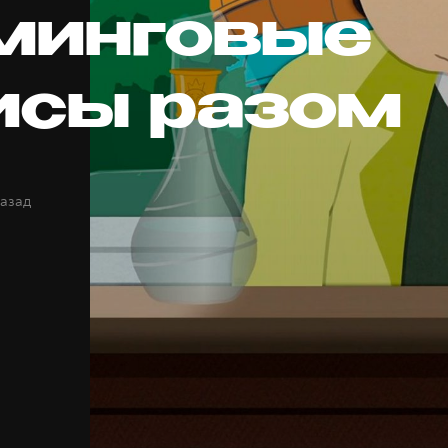
минговые
исы разом
назад