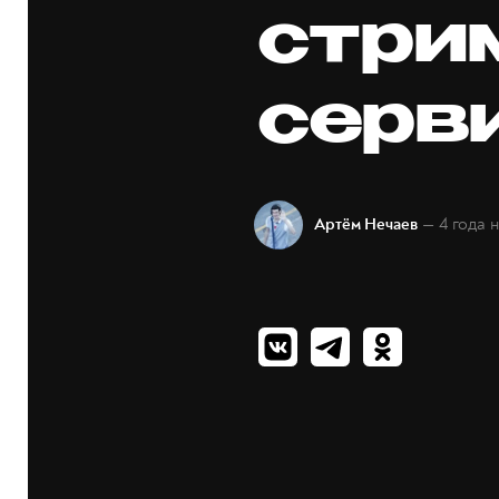
стри
серв
— 4 года 
Артём Нечаев