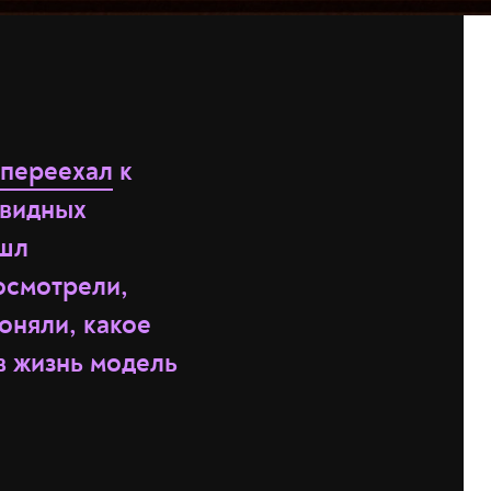
переехал
к
овидных
ешл
осмотрели,
поняли, какое
в жизнь модель