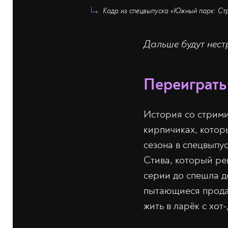
Кадр из спецвыпуска «Южный парк: Ст
Дальше будут нест
Переиграть
История со стрими
кирпичиках, котор
сезона в спецвыпус
Стива, который ре
серии до спешла 
пытающиеся продат
жить в ларёк с хот