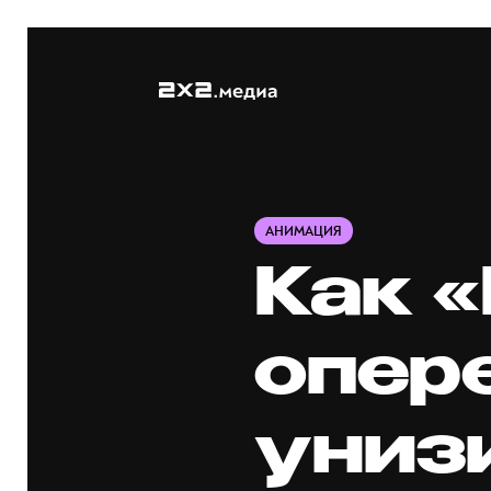
АНИМАЦИЯ
Как 
опер
униз