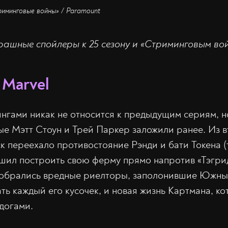
риминговые войны» / Paramount
рашные спойлеры к 25 сезону и «Стриминговым во
 Marvel
нгами никак не относится к предыдущим сериям, н
ые Мэтт Стоун и Трей Паркер заложили ранее. Из 
к переехало противостояние Рэнди и бати Токена (
шил построить свою ферму прямо напротив «Тэгрид
добрались вредные риелторы, заполонившие Южны
ь каждый его кусочек, и новая жизнь Картмана, к
-догами.