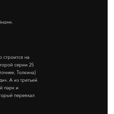
йнам».
о строится на
второй серии 25
точнее, Толкина)
и». А из третьей
й парк и
оторый переехал