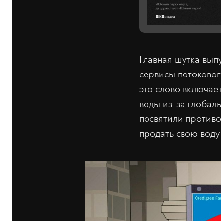
Главная шутка вып
сервисы потокового
это слово включае
воды из-за глобал
посвятили против
продать свою воду 