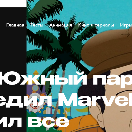
Главная
Тесты
Анимация
Кино и сериалы
Игр
«Южный па
едил Marvel
ил все