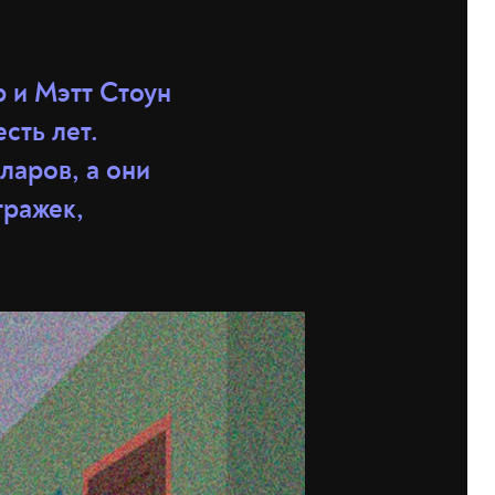
 и Мэтт Стоун
сть лет.
ларов, а они
тражек,