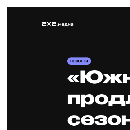
НОВОСТИ
«Южн
прод
сезо