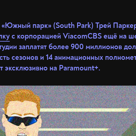
 «Южный парк» (South Park) Трей Паркер
лку
с корпорацией ViacomCBS ещё на ше
тудии заплатят более 900 миллионов дол
сть сезонов и 14 анимационных полноме
т эксклюзивно на Paramount+.