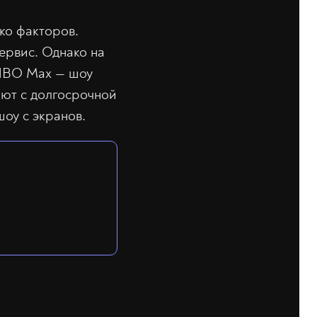
ко факторов.
ервис. Однако на
 HBO Max — шоу
мают с долгосрочной
шоу с экранов.