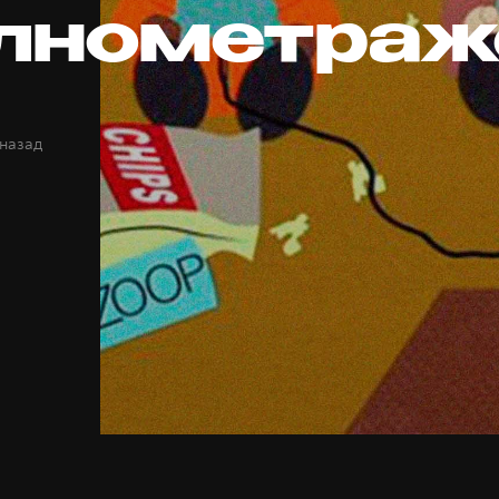
олнометраж
 назад