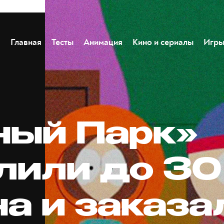
Главная
Тесты
Анимация
Кино и сериалы
Игр
ый Парк»
лили до 30
на и заказа