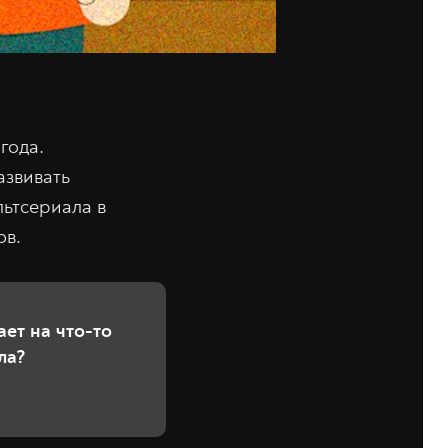
года.
азвивать
льтсериала в
ов.
ет на что-то
ла?