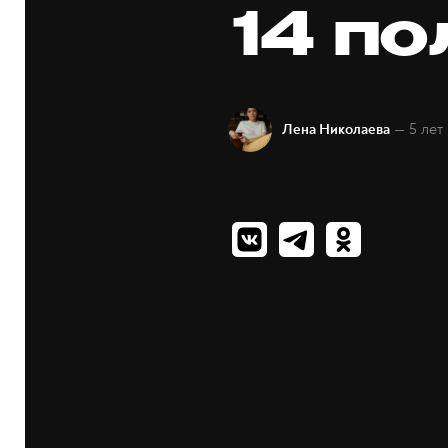
14 п
— 5 лет
Лена Николаева