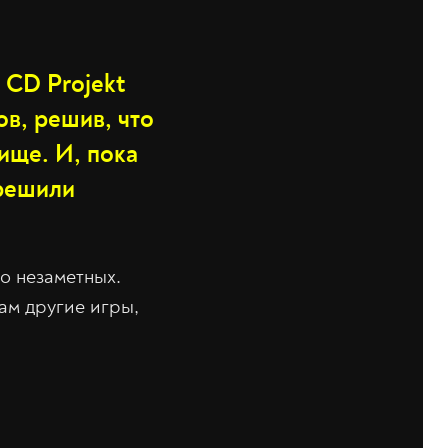
 CD Projekt
ов, решив, что
тище. И, пока
 решили
о незаметных.
ам другие игры,