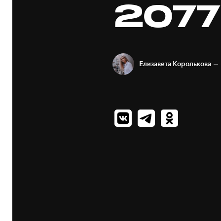
2077
— 
Елизавета Королькова