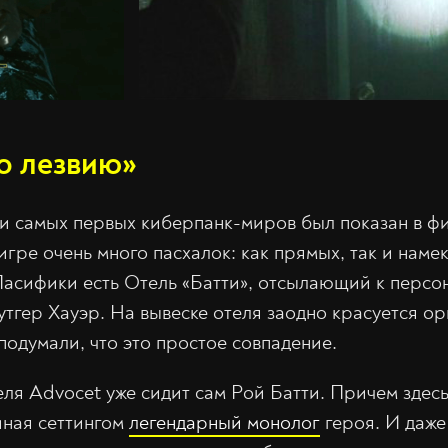
о лезвию»
 и самых первых киберпанк-миров был показан в 
в игре очень много пасхалок: как прямых, так и нам
Пасифики есть Отель «Батти», отсылающий к персо
утгер Хауэр. На вывеске отеля заодно красуется о
подумали, что это простое совпадение.
ля Advocet уже сидит сам Рой Батти. Причем здесь
иная сеттингом
легендарный монолог
героя. И даже