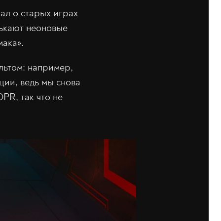
нал о старых играх
лькают неоновые
мака».
льтом: например,
ции, ведь мы снова
PR, так что не