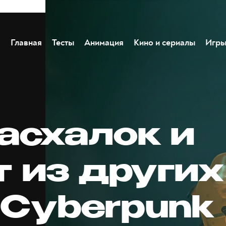
Главная
Тесты
Анимация
Кино и сериалы
Игр
асхалок и
т из других
 Cyberpunk