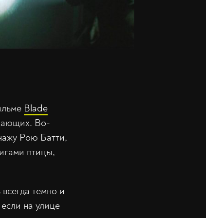
фильме
Blade
екающих. Во-
нажу Рою Батти,
ригами птицы,
 всегда темно и
 если на улице