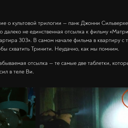
ие о культовой трилогии — панк Джонни Сильверхе
то далеко не единственная отсылка к фильму «Матри
вартира 303». В самом начале фильма в квартиру с
обы схватить Тринити. Неудачно, как мы помним.
забываемая отсылка — те самые две таблетки, кото
сил в теле Ви.