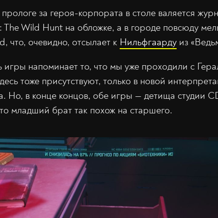
В прологе за героя-корпората в столе валяется жур
: The Wild Hunt на обложке, а в городе повсюду ме
, что, очевидно, отсылает к
Нильфгаарду
из «Ведь
ь игры напоминает то, что мы уже проходили с Гера
десь тоже присутствуют, только в новой интерпрета
. Но, в конце концов, обе игры — детища студии CD
что младший брат так похож на старшего.