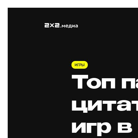
ИГРЫ
Топ п
цита
игр в