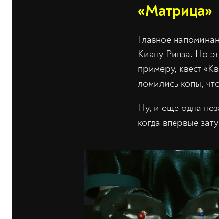
«Матрица»
Главное напоминан
Киану Ривза. Но э
примеру, квест «К
ломились копы, чт
Ну, и еще одна не
когда впервые зату