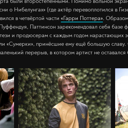
рта были второстепенными. Помимо вольной экра
сни о Нибелунгах» (где актёр перевоплотился в Гиз
явился в четвёртой части
«Гарри Поттера»
. Образо
 Пуффендуя, Паттинсон зарекомендовал себя базе 
тези и продюсерам с каждым годом нарастающих э
ли «Сумерки», принёсшие ему ещё большую славу.
аленький перерыв, в котором артист не оставался 