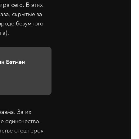
ра сего. В этих
аза, скрытые за
вроде безумного
га).
ли Бэтмен
авма. За их
е одиночество.
тстве отец героя