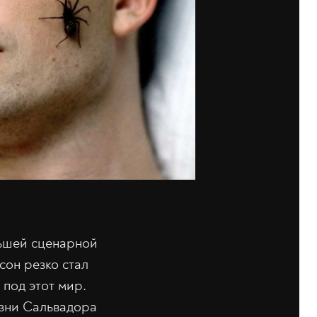
ньшей сценарной
сон резко стал
под этот мир.
изни Сальвадора