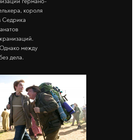
низации германо-
ельхера, короля
м Седрика
фанатов
кранизаций.
 Однако между
без дела.