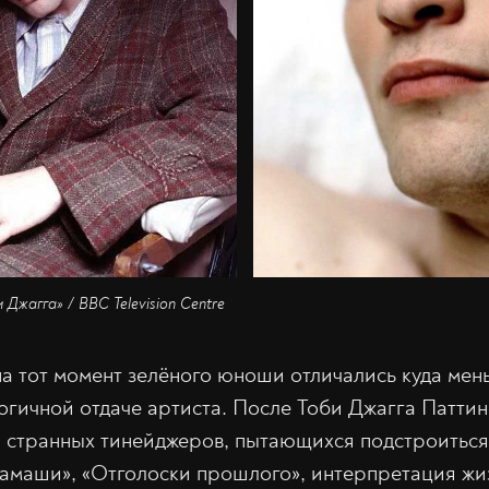
Джагга» / BBC Television Centre
а тот момент зелёного юноши отличались куда ме
огичной отдаче артиста. После Тоби Джагга Паттин
и странных тинейджеров, пытающихся подстроиться 
амаши», «Отголоски прошлого», интерпретация ж