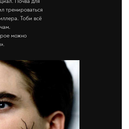
циал. Почва для
ил тренироваться
иллера. Тоби всё
чам.
орое можно
».