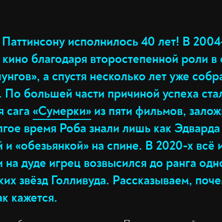
 Паттинсону исполнилось 40 лет! В 2004
 кино благодаря второстепенной роли в 
нгов», а спустя несколько лет уже собр
. По большей части причиной успеха ста
я сага
«Сумерки»
из пяти фильмов, зало
лгое время Роба знали лишь как Эдварда
и «обезьянкой» на спине. В 2020-х всё 
и на дуде игрец возвысился до ранга одн
ких звёзд Голливуда. Рассказываем, поч
ак кажется.