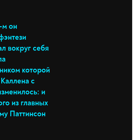
-м он
фэнтези
ал вокруг себя
ла
жником которой
 Каллена с
изменилось: и
ого из главных
ему Паттинсон