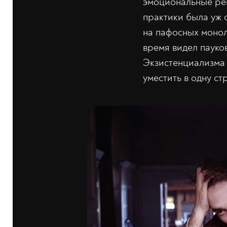
эмоциональные реп
практики была уж 
на пафосных монол
время видел пауков
Экзистенциализма 
уместить в одну ст