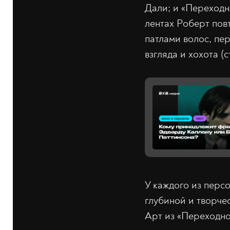
Дали; и «Переходн
лентах Роберт пов
патлами волос, пе
взгляда и хохота (
У каждого из перс
глубиной и творче
Арт из «Переходног