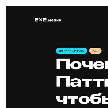
КИНО И СЕРИАЛЫ
ЭССЕ
Поче
Патт
чтоб