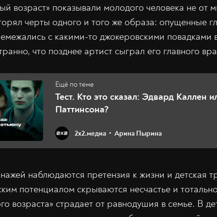
ый возраст» показывали молодого человека не от ми
торял черты одного и того же образа: опущенные гл
ремежались с какими-то джокеровскими повадками 
странно, что позднее артист сыграл его главного вра
Тест. Кто это сказал: Эдвард Каллен и
Паттинсона?
2х2.медиа
Арина Пырина
онажей наблюдаются претензия к жизни и детская тр
ским потенциалом скрываются несчастье и тотально
о возраста» страдает от равнодушия в семье. В де