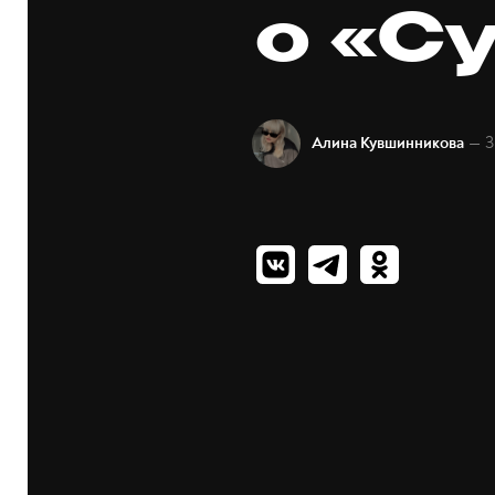
о «С
— 3
Алина Кувшинникова