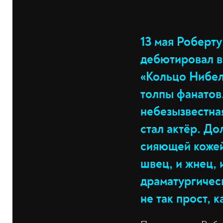
13 мая Роберту
дебютировал в
«Кольцо Нибелу
толпы фанатов
небезызвестна
стал актёр. До
сияющей кожей 
швец, и жнец, 
драматургичес
не так прост, к