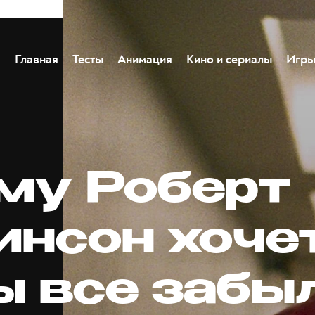
Главная
Тесты
Анимация
Кино и сериалы
Игр
му Роберт
инсон хочет
ы все забы