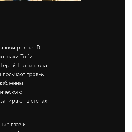
лавной ролью. В
ризраки Тоби
. Герой Паттинсона
 получает травму
любленная
тического
запирают в стенах
ние глаз и