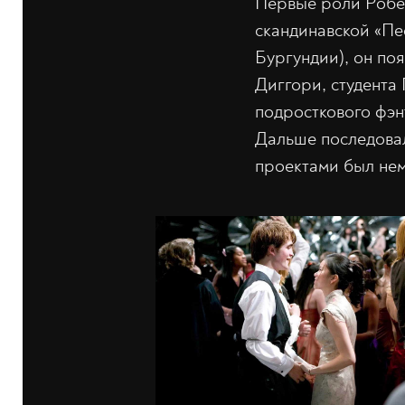
Первые роли Робе
скандинавской «Пе
Бургундии), он по
Диггори, студента
подросткового фэн
Дальше последова
проектами был нем