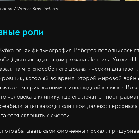
огня» / Warner Bros. Pictures
вные роли
«Кубка огня» фильмография Роберта пополнилась г
оби Джагга», адаптации романа Денниса Уитли «П
азал, на что способен его драматический диапазон
ировщик, который во время Второй мировой войны
азывается прикованным к инвалидной коляске. Воз
о человека в клинику, где его лечат от посттравма
реабилитация заходит слишком далеко: персонажа 
таются склонить к смерти.
ал отрабатывать свой фирменный оскал, прищурива