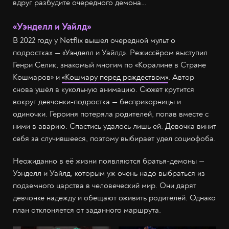
вдруг разбудите очередного демона…
«Уэнделл и Уайлд»
В 2022 году у Netflix вышел очередной мульт о
подростках — «Уэнделл и Уайлд». Режиссёром выступил
Генри Селик, знакомый многим по «Коралине в Стране
Кошмаров» и
«Кошмару перед рождеством»
. Автор
снова ушёл в кукольную анимацию. Сюжет крутится
вокруг девчонки-подростка — беспризорницы и
одиночки. Героиня потеряла родителей, попав вместе с
ними в аварию. Спастись удалось лишь ей. Девочка винит
себя за случившееся, поэтому выбирает удел социофоба.
Неожиданно в её жизни появляются братья-демоны —
Уэнделл и Уайлд, которым уж очень надо выбраться из
подземного царства в человеческий мир. Они дарят
девчонке надежду и обещают оживить родителей. Однако
план отклоняется от заданного маршрута.