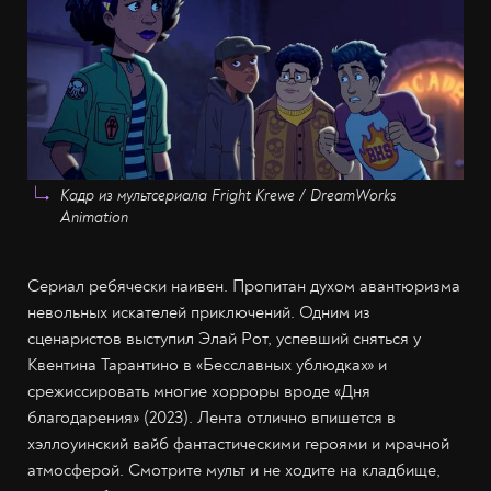
Кадр из мультсериала Fright Krewe / DreamWorks
Animation
Сериал ребячески наивен. Пропитан духом авантюризма
невольных искателей приключений. Одним из
сценаристов выступил Элай Рот, успевший сняться у
Квентина Тарантино в «Бесславных ублюдках» и
срежиссировать многие хорроры вроде «Дня
благодарения» (2023). Лента отлично впишется в
хэллоуинский вайб фантастическими героями и мрачной
атмосферой. Смотрите мульт и не ходите на кладбище,