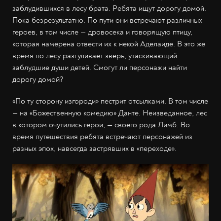
заблудившихся в лесу брата. Ребята ищут дорогу домой.
Пока безрезультатно. По пути они встречают различных
героев, в том числе — дровосека и говорящую птицу,
которая намерена отвести их к некой Аделаиде. В это же
время по лесу разгуливает зверь, утаскивающий
заблудшие души детей. Смогут ли персонажи найти
дорогу домой?
«По ту сторону изгороди» пестрит отсылками. В том числе
— на «Божественную комедию» Данте. Неизведанное, лес
в котором очутились герои, — своего рода Лимб. Во
время путешествия ребята встречают персонажей из
разных эпох, навсегда застрявших в «переходе».