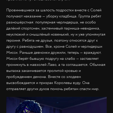
Провинившиеся за шалость подростки вместе с Солей
получают наказание — уборку кладбища. Группа ребят
разношёрстная: популярная черлидерша, не особо
далёкий спортсмен, застенчивый парниша-невидимка,
неуклюжий и смышлёный новенький, ну и уже упомянутая
героиня. Ребята не друзья, поэтому относятся друг к
другу с равнодушием. Все, кроме Солей и черлидерши
Мисси. Раньше девчонки дружили, теперь — враждуют.
Мисси берёт бывшую подругу на слабо — заставляет
проникнуть в мавзолей Лаво, а та соглашается. Обычная
вылазка заканчивается пролитой кровью и
пробуждением демона. Вместе со злодеем
высвобождается и призрак Королевы вуду. Она
отправляет других духов помочь ребятам спасти мир.