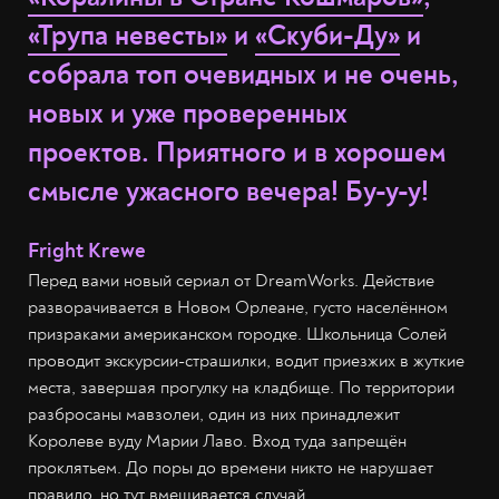
«Трупа невесты»
и
«Скуби-Ду»
и
собрала топ очевидных и не очень,
новых и уже проверенных
проектов. Приятного и в хорошем
смысле ужасного вечера! Бу-у-у!
Fright Krewe
Перед вами новый сериал от DreamWorks. Действие
разворачивается в Новом Орлеане, густо населённом
призраками американском городке. Школьница Солей
проводит экскурсии-страшилки, водит приезжих в жуткие
места, завершая прогулку на кладбище. По территории
разбросаны мавзолеи, один из них принадлежит
Королеве вуду Марии Лаво. Вход туда запрещён
проклятьем. До поры до времени никто не нарушает
правило, но тут вмешивается случай.