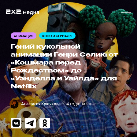
АНИМАЦИЯ
КИНО И СЕРИАЛЫ
Гений кукольной
анимации Генри Селик: от
«Кошмара перед
Рождеством» до
«Уэнделла и Уайлда» для
Netflix
— 4 года назад
Анастасия Крючкова