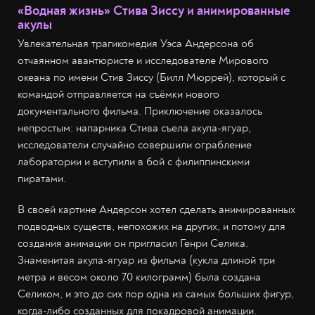
«Водная жизнь» Стива Зиссу и анимированные
акулы
Увлекательная трагикомедия Уэса Андерсона об
отчаянном авантюристе и исследователе Мирового
океана по имени Стив Зиссу (Билл Мюррей), который с
командой отправляется на съёмки нового
документального фильма. Приключение оказалось
непростым: напарника Стива съела акула-ягуар,
исследователи случайно совершили ограбление
лаборатории и вступили в бой с филиппинскими
пиратами.
В своей картине Андерсон хотел сделать анимированных
подводных существ, непохожих на других, и потому для
создания анимации он пригласил Генри Селика.
Знаменитая акула-ягуар из фильма (кукла длиной три
метра и весом около 70 килограмм) была создана
Селиком, и это до сих пор одна из самых больших фигур,
когда-либо созданных для покадровой анимации.