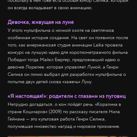
поскольку в ней тоже есть особый юмор Селика, который
он всегда вкладывает в свою анимацию.
Девочка, живущая на луне
У этого мультфильма о ночной охоте на светлячков
особенная история создания. На свет он появился после
того, как американская студия анимации Laika провела
конкурс на лучшую идею для короткометражного фильма.
Победил тогда Майкл Бергер, предложивший идею о
девочке Лорелее, которая управляет Луной, а Генри
Селика он лично выбрал для разработки мультфильма о
попытке двух детей снова «зажечь» Луну.
«Я настоящая!»: родители с глазами из пуговиц
Нетрудно догадаться, о ком пойдёт речь. «Коралина в
стране Кошмаров» (2009) по рассказу писателя Нила
Геймана — это культовая работа Генри Селика,
получившая множество наград и мировое признание.