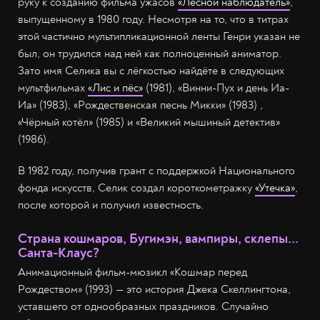
руку к созданию фильма ужасов
«Лесной наблюдатель»
,
выпущенному в 1980 году. Несмотря на то, что в титрах
этой частично мультипликационной ленты Генри указан не
был, он трудился над ней как полноценный аниматор.
Зато имя Селика вы с лёгкостью найдёте в следующих
мультфильмах
«Лис и пёс»
(1981), «Винни-Пух и день Иа-
Иа» (1983), «Рождественская песнь Микки» (1983) ,
«Чёрный котёл» (1985) и «Великий мышиный детектив»
(1986).
В 1982 году, получив грант с поддержкой Национального
фонда искусств, Селик создал короткометражку
«Утечка»
,
после которой и получил известность.
Страна кошмаров, Бугимэн, вампиры, склепы...
Санта-Клаус?
Анимационный фильм-мюзикл «Кошмар перед
Рождеством» (1993) — это история Джека Скеллингтона,
уставшего от однообразных праздников. Случайно