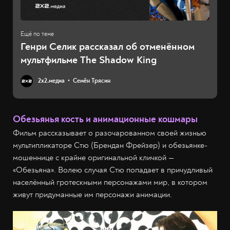
Генри Селик рассказал об отменённом
мультфильме The Shadow King
2х2.медиа
Семён Трясин
Обезьянья кость и анимационные кошмары
Фильм рассказывает о разочарованном своей жизнью
мультипликаторе Стю (Брендан Фрейзер) и обезьянке-
мошеннице с крайне оригинальной кличкой —
«Обезьяна». Волею случая Стю попадает в причудливый
населённый гротескными персонажами мир, в котором
живут придуманные им персонажи анимации.