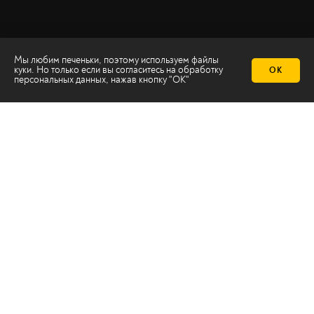
Мы любим печеньки, поэтому используем файлы
куки. Но только если вы согласитесь на
обработку
ОК
персональных данных
, нажав кнопку "ОК"