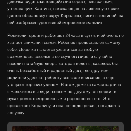
девочка видит «настоящий» мир серым, невзрачным,
угнетающим. Картина, намекающая на лишённую ярких
цветов обстановку вокруг Коралины, висит в гостиной, на
ней изображён уронивший мороженое мальчик.
Родители героини работают 24 часа в сутки, и ей очень не
хватает внимания семьи. Ребёнок предоставлен самому
себе. Девочка пытается ухватиться за любую
возможность веселья в её скучном мире, и случайно
находит потайную дверь, которая ведёт в, казалось бы,
очень беззаботный и радостный дом, где «другие»
родители уделяют ребёнку всё своё внимание, а ещё
угощают горячим ужином. В этом доме та самая картина
с мальчиком выглядит совсем по-другому: он держит в
руках рожок с мороженным и радостно ест его. Это
привлекает Коралину, и она, не подозревая, попадает в
ловушку.