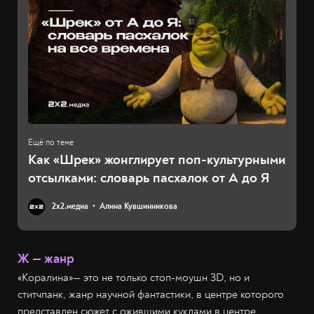
Как «Шрек» жонглирует поп-культурными
отсылками: словарь пасхалок от А до Я
2х2.медиа
Алина Кувшинникова
Ж — жанр
«Коралина»— это не только стоп-моушн 3D, но и
ститчпанк, жанр научной фантастики, в центре которого
представлен сюжет с ожившими куклами в центре