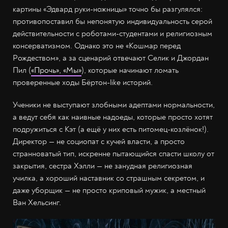
картины «Эдвард руки-ножницы» точно бы разгулялся:
противопоставил бы непонятую индивидуальность серой
действительности с роботами-студентами и религиозным
консерватизмом. Однако это не «Кошмар перед
Рождеством», а за сценарий отвечают Селик и Джордан
Пил (
«Прочь», «Мы»
), которые начинают ломать
проверенные ходы Бёртон-like историй.
Ученики не выступают злобными адептами нормальности,
а ведут себя как наивные надоеды, которые просто хотят
подружиться с Кэт (а ещё у них есть питомец-козлёнок!).
Директор — не социопат с кучей власти, а просто
странноватый тип, искренне пытающийся спасти школу от
закрытия, сестра Хэлли — не занудная религиозная
училка, а хороший наставник со страшным секретом, и
даже уборщик — не просто криповый мужик, а местный
Ван Хельсинг.