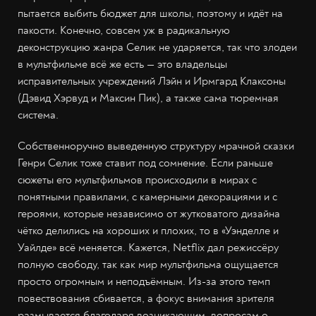
пытается выбить бюджет для школы, поэтому и идёт на
пакости. Конечно, совсем уж в радикальную
деконструкцию жанра Селик не ударяется, так что злодеи
в мультфильме всё же есть — это владельцы
исправительных учреждений Лэйн и Ирмгард Клаксоны
(Дэвид Хэрвуд и Максин Пик), а также сама тюремная
система.
Собственноручно выведенную структуру мрачной сказки
Генри Селик тоже ставит под сомнение. Если раньше
сюжеты его мультфильмов происходили в мирах с
понятными правилами, с камерными декорациями и с
героями, которые независимо от жутковатого дизайна
чётко делились на хороших и плохих, то в «Уэнделле и
Уайлде» всё меняется. Кажется, Netflix дал режиссёру
полную свободу, так как мир мультфильма ощущается
просто огромным и неподъёмным. Из-за этого темп
повествования сбивается, а фокус внимания зрителя
размывается благодаря возникающим вопросам о