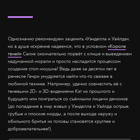
Однозначно рекомендуем заценить «Уэнделла и Уайлда»,
но в душе искренне надеемся, что в условном
«Короле
теней»
Селик окончательно порвёт с клише и выведением
надуманной морали и просто насладится процессом
создания стоп-моушна! Ведь даже за десятки лет в
ремесле Генри умудряется найти что-то свежее в
любимой технике. Например, удачно совместить её с
теневыми 2D- и 3D-видениями Кэт из прошлого и
будущего или поиграться со съёмными лицами демонов
(до попадания в мир живых у Уэнделла и Уайлда острые,
грубые и плоские морды, а после выхода наружу и
обильного бритья их головы становятся круглее и
доброжелательнее!).