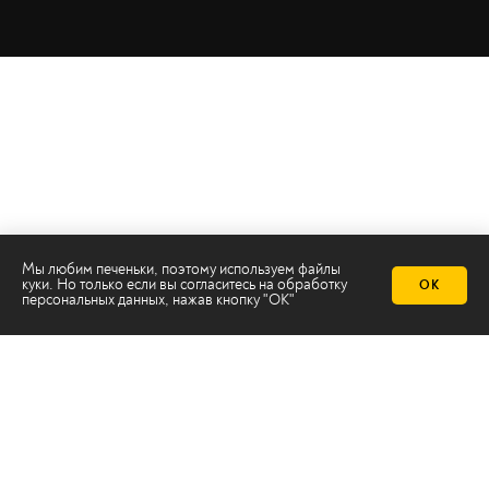
Мы любим печеньки, поэтому используем файлы
куки. Но только если вы согласитесь на
обработку
ОК
персональных данных
, нажав кнопку "ОК"
Телеканал 2х2
Онлайн-эфир
Все авторы
Все темы