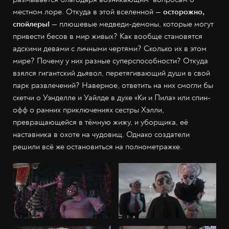
местном лоре. Откуда в этой вселенной
— осторожно,
спойлеры! —
плюшевые медведи-демоны, которые могут
привести бесов в мир живых? Как вообще становятся
адскими девами с личными чертями? Сколько их в этом
мире? Почему у них разные суперспособности? Откуда
взялся гигантский дьявол, перетягивающий души в свой
парк развлечений? Наверное, ответить на них смогли бы
скетчи о Уэнделле и Уайлде в духе «Ки и Пила» или спин-
офф о ранних приключениях сестры Хэлли,
превращающейся в тёмную жижу, и уборщика, её
наставника в охоте на чудовищ. Однако создатели
решили всё же остановиться на полнометражке.