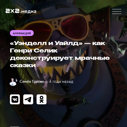
АНИМАЦИЯ
«Уэнделл и Уайлд» — как
Генри Селик
деконструирует мрачные
сказки
— 4 года назад
Семён Трясин