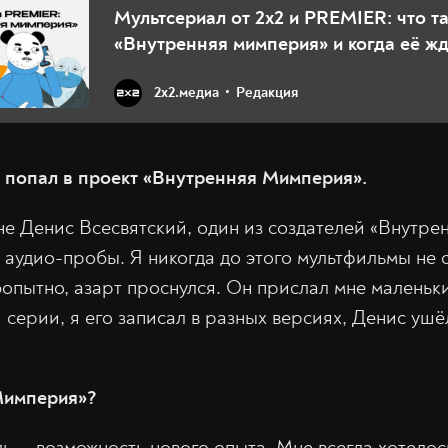
Мультсериал от 2х2 и PREMIER: что т
«Внутренняя мимперия» и когда её жд
2х2.медиа
Редакция
ы попал в проект «Внутренняя Мимперия».
не Денис Всесвятский, один из создателей «Внутр
 аудио-пробы. Я никогда до этого мультфильмы не 
опытно, азарт проснулся. Он прислал мне маленьк
серии, я его записал в разных версиях, Денис ушёл
Мимперия»?
ь — возможность нового опыта. Мне всегда хотело