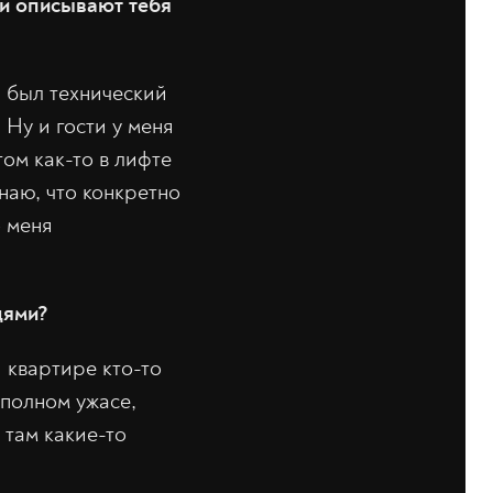
ди описывают тебя
й был технический
 Ну и гости у меня
ом как-то в лифте
знаю, что конкретно
о меня
дями?
й квартире кто-то
 полном ужасе,
 там какие-то