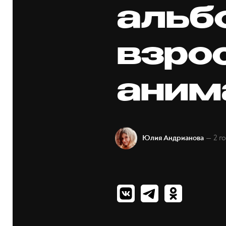
альб
взро
аним
— 2 г
Юлия Андрианова