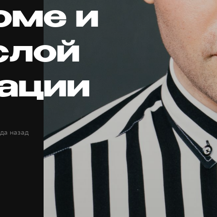
оме и
слой
ации
ода назад