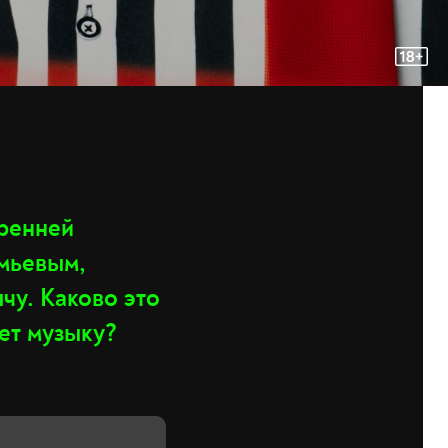
ренней
емьевым,
чу. Каково это
ет музыку?