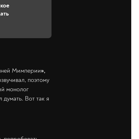
акое
ать
енней Мимперии
»,
озвучивал, поэтому
ий монолог
 думать. Вот так я
сь попробовать