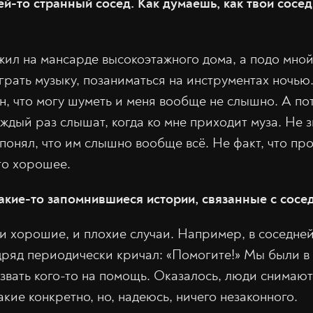
ей-то странный сосед. Как думаешь, как твои сосе
 жил на мансарде высокоэтажного дома, а подо мно
рать музыку, позаниматься на инструментах ночью.
н, что могу шуметь и меня вообще не слышно. А пот
аждый раз слышат, когда ко мне приходит муза. Не 
 понял, что им слышно вообще всё. Не факт, что пр
то хорошее.
какие-то запомнившиеся истории, связанные с сосе
 и хорошие, и плохие случаи. Например, в соседне
дряд периодически кричал: «Помогите!» Мы были в
ызвать кого-то на помощь. Оказалось, люди снимают
кие конкретно, но, надеюсь, ничего незаконного.