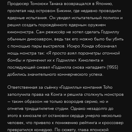
Продюсер Томоюки Танака возвращался в Японию,
пролетая над островом Бикини, где недавно проводили
ядерные испытания. Он увидел испытательный полигон и
решил создать порождённого ядерным оружием
киномонстра. Сам режиссёр не хотел сделать Годзиллу
обычным динозавром, ведь так его можно было бы убить
с помощью пары выстрелов. Исиро Хонда обозначал
мощь монстра так:
«Я просто взял параметры атомной
бомбы и применил их к Годзилле»
. Кинолента и
последующей сиквел «Годзилла снова нападает» (1955)
добились значительного коммерческого успеха.
Ответственная за съёмку «Годзиллы» компания Toho
заполучила права на Конга и решила столкнуть монстров
— таким образом не только возродив серию, но и
отметив тридцатилетие студии. Однако незадолго до
этого в кинозале от остановки сердца умерло несколько
человек, что привело к понижению рейтинга и кроссовер
превратился комедию. По сюжету, глава японской