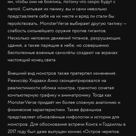
им, чтобы они не боялись, потому что скоро будут с
папой. Считывая их панику, вы и сами невольно
представляете себя на их месте и вряд ли стали бы
геройствовать. MonsterVerse выбирает другую тактику —
слабость сильнейшего оружия против гигантов.
Несколько неловких движений титанов, разрушающих
здания, а также парящие в небе, но совершенно
бесполезные военные самолёты создают на экранах
настоящий конец света.
Внешний вид монстров также претерпел изменения.
Режиссёр Хидэаки Анно сконцентрировался на
реалистичности облика монстра, грамотно сочетая
компьютерную графику и аниматронику. Тогда как
MonsterVerse придаёт им более сложную анатомию и
физические характеристики. Также франшиза
представляет обновлённые мифологии и истории для
монстров. Для обоснования встречи Конга и Годзиллы в
2017 году был даже выпущен комикс «Остров черепов: