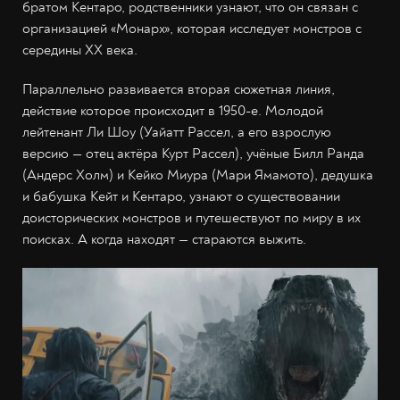
братом Кентаро, родственники узнают, что он связан с
организацией «Монарх», которая исследует монстров с
середины ХХ века.
Параллельно развивается вторая сюжетная линия,
действие которое происходит в 1950-е. Молодой
лейтенант Ли Шоу (Уайатт Рассел, а его взрослую
версию — отец актёра Курт Рассел), учёные Билл Ранда
(Андерс Холм) и Кейко Миура (Мари Ямамото), дедушка
и бабушка Кейт и Кентаро, узнают о существовании
доисторических монстров и путешествуют по миру в их
поисках. А когда находят — стараются выжить.