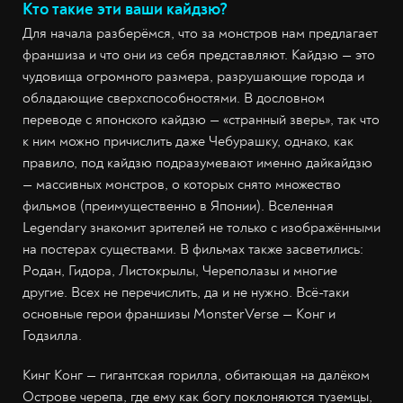
Кто такие эти ваши кайдзю?
Для начала разберёмся, что за монстров нам предлагает
франшиза и что они из себя представляют. Кайдзю — это
чудовища огромного размера, разрушающие города и
обладающие сверхспособностями. В дословном
переводе с японского кайдзю — «странный зверь», так что
к ним можно причислить даже Чебурашку, однако, как
правило, под кайдзю подразумевают именно дайкайдзю
— массивных монстров, о которых снято множество
фильмов (преимущественно в Японии). Вселенная
Legendary знакомит зрителей не только с изображёнными
на постерах существами. В фильмах также засветились:
Родан, Гидора, Листокрылы, Череполазы и многие
другие. Всех не перечислить, да и не нужно. Всё-таки
основные герои франшизы MonsterVerse — Конг и
Годзилла.
Кинг Конг — гигантская горилла, обитающая на далёком
Острове черепа, где ему как богу поклоняются туземцы,