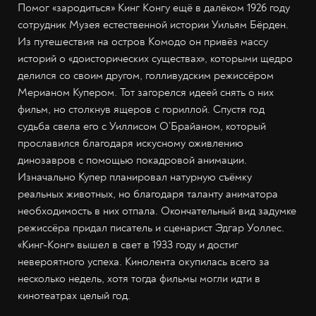
Помог «зародиться» Кинг Конгу ещё в далёком 1926 году
сотрудник Музея естественной истории Уильям Бёрден.
Из путешествия на остров Комодо он привёз массу
историй о «доисторических существах», которыми щедро
делился со своим другом, голливудским режиссёром
Мерианом Купером. Тот загорелся идеей снять о них
фильм, но столкнув ящеров с гориллой. Спустя год
судьба свела его с Уиллисом О’Брайаном, который
прославился благодаря искусному оживлению
динозавров с помощью покадровой анимации.
Изначально Купер планировал натурную съёмку
реальных животных, но благодаря таланту аниматора
необходимость в них отпала. Окончательный вид задумке
режиссёра придал писатель и сценарист Эдгар Уоллес.
«Кинг-Конг» вышел в свет в 1933 году и достиг
невероятного успеха. Кинолента окупилась всего за
несколько недель, хотя тогда фильмы могли идти в
кинотеатрах целый год.