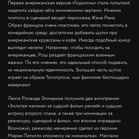
Первая американская версия «Годзиллы» стала попыткой
наделить кайдзю-эйга комическими чертами. Именно
поэтому в сценарий вводят персонажа Жана Рено.
Образ француза очень пластичен, его легко поместить в
комедийную среду: достаточно добавить шутки про
американские круассаны и кофе. Иногда подобный юмор
выглядит нелепо. Например, чтобы походить на
американцев, Рош раздаёт французским военным
жвачки. По его мнению, это идеальный способ подавить
их национальную идентичность. Большая часть шуток
играет на образе Татопулоса, чью фамилию беспощадно
коверкают.
Лента Роланда Эммериха получила две антипремии
«Золотая малина» за худший фильм-ремейк и худшую
актрису второго плана, а также три номинации за
режиссуру, сценарий и фильм, что вполне оправдано.
Возможно, режиссёр намеренно сделал из героини
Марии Питилло клоунессу на минималках. Местами