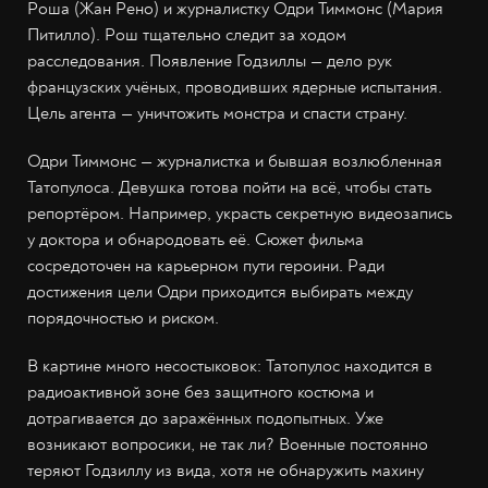
Роша (Жан Рено) и журналистку Одри Тиммонс (Мария
Питилло). Рош тщательно следит за ходом
расследования. Появление Годзиллы — дело рук
французских учёных, проводивших ядерные испытания.
Цель агента — уничтожить монстра и спасти страну.
Одри Тиммонс — журналистка и бывшая возлюбленная
Татопулоса. Девушка готова пойти на всё, чтобы стать
репортёром. Например, украсть секретную видеозапись
у доктора и обнародовать её. Сюжет фильма
сосредоточен на карьерном пути героини. Ради
достижения цели Одри приходится выбирать между
порядочностью и риском.
В картине много несостыковок: Татопулос находится в
радиоактивной зоне без защитного костюма и
дотрагивается до заражённых подопытных. Уже
возникают вопросики, не так ли? Военные постоянно
теряют Годзиллу из вида, хотя не обнаружить махину