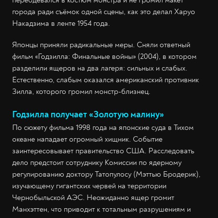
города ради съёмок одной сцены, как это делал Харуо
Накадзима в ленте 1954 года.
Японцы приняли радикальные меры. Сняли ответный
фильм «Годзилла: Финальные войны» (2004), в котором
разделили ящеров на два лагеря: сильных и слабых.
Естественно, слабым оказался американский противник
Зилла, которого громил монстр-близнец.
Годзилла получает «Золотую малину»
По сюжету фильма 1998 года на японские суда в Тихом
океане нападает огромный хищник. Событие
заинтересовывает правительство США. Расследовать
дело предстоит сотруднику Комиссии по ядерному
регулированию доктору Татопулосу (Мэттью Бродерик),
изучающему гигантских червей на территории
Чернобыльской АЭС. Неожиданно ящер громит
Манхэттен, что приводит к тотальным разрушениям и