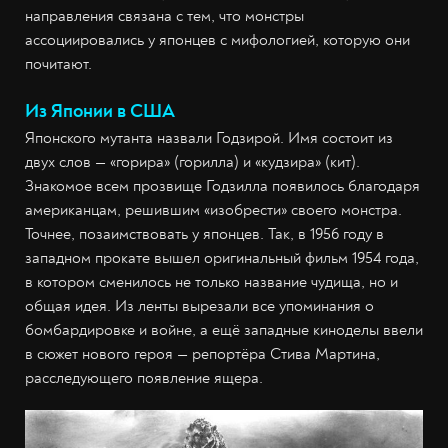
направления связана с тем, что монстры
ассоциировались у японцев с мифологией, которую они
почитают.
Из Японии в США
Японского мутанта назвали Годзирой. Имя состоит из
двух слов — «горира» (горилла) и «кудзира» (кит).
Знакомое всем прозвище Годзилла появилось благодаря
американцам, решившим «изобрести» своего монстра.
Точнее, позаимствовать у японцев. Так, в 1956 году в
западном прокате вышел оригинальный фильм 1954 года,
в котором сменилось не только название чудища, но и
общая идея. Из ленты вырезали все упоминания о
бомбардировке и войне, а ещё западные киноделы ввели
в сюжет нового героя — репортёра Стива Мартина,
расследующего появление ящера.