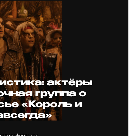
мистика: актёры
очная группа о
сье «Король и
авсегда»
 атмосфера: как