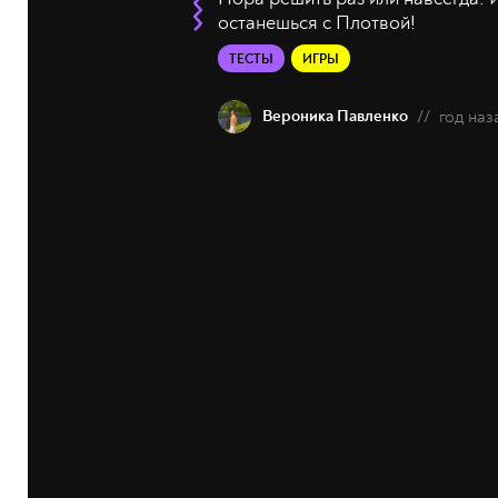
останешься с Плотвой!
ТЕСТЫ
ИГРЫ
Вероника Павленко
//
год наз