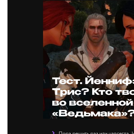
Тест. Йенниф
Трис? Кто тв
во вселенной
«Ведьмака»
Пора решить раз или навсегда. 