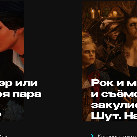
эр или
Рок и 
оя пара
и съём
закули
?
Шут. Н
Или
Костюмы, грим и