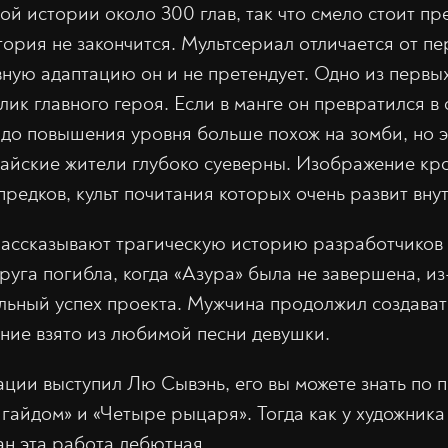
ой истории около 300 глав, так что смело стоит пр
тория не закончится. Мультсериал отличается от пе
вную адаптацию он и не претендует. Одно из перв
лик главного героя. Если в манге он превратился в с
до повышения уровня больше похож на зомби, но э
итайские жители глубоко суеверны. Изображение кро
редков, культ почитания которых очень развит вну
рассказывают трагическую историю разработчиков
руга погибла, когда «Азура» была не завершена, из
альный успех проекта. Мужчина продолжил создават
ание взято из любимой песни девушки.
ции выступил Лю Сывэнь, его вы можете знать по п
 гайдом» и «Четыре рыцаря». Тогда как у художника
н эта работа дебютная.