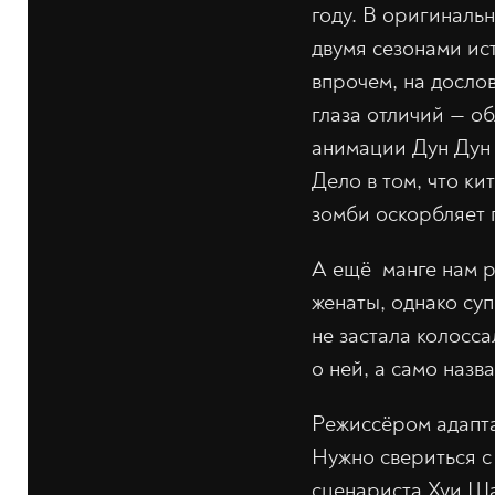
году. В оригинальн
двумя сезонами ис
впрочем, на досло
глаза отличий — об
анимации Дун Дун 
Дело в том, что к
зомби оскорбляет п
А ещё манге нам 
женаты, однако суп
не застала колосс
о ней, а само назв
Режиссёром адапта
Нужно свериться с
сценариста Хуи Ша