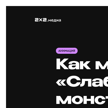
АНИМАЦИЯ
Как 
«Сла
монс