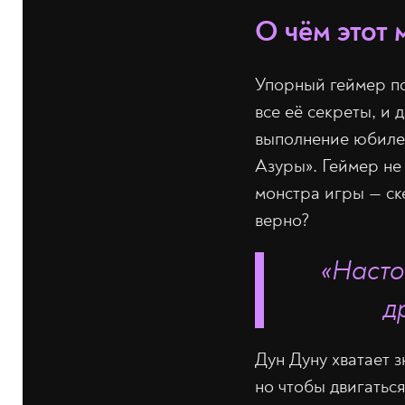
О чём этот 
Упорный геймер по
все её секреты, и
выполнение юбилей
Азуры». Геймер не
монстра игры — ске
верно?
«Насто
д
Дун Дуну хватает з
но чтобы двигатьс