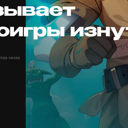
зывает
оигры изну
года назад