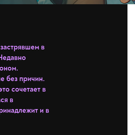
застрявшем в
 Недавно
оном.
е без причин.
то сочетает в
ся в
принадлежит и в