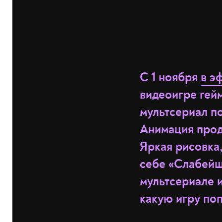
С 1 ноября
в э
видеоигре гей
мультсериал п
Анимация прод
Яркая рисовка,
себе «Слабейш
мультсериале и
какую игру поп