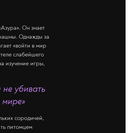
Азура». Он знает
трашны. Однажды за
гает «войти в мир
 теле слабейшего
на изучение игры,
 не убивать
в мире»
ольких сородичей,
ать питомцем