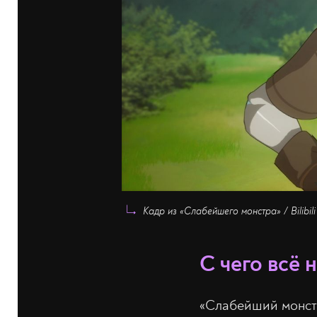
Кадр из «Слабейшего монстра» / Bilibili
С чего всё 
«Слабейший монст