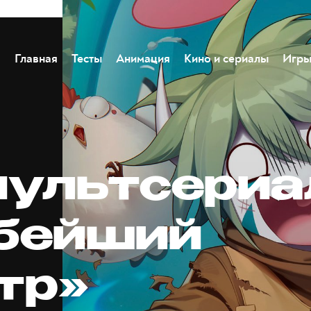
Главная
Тесты
Анимация
Кино и сериалы
Игр
мультсериа
бейший
тр»