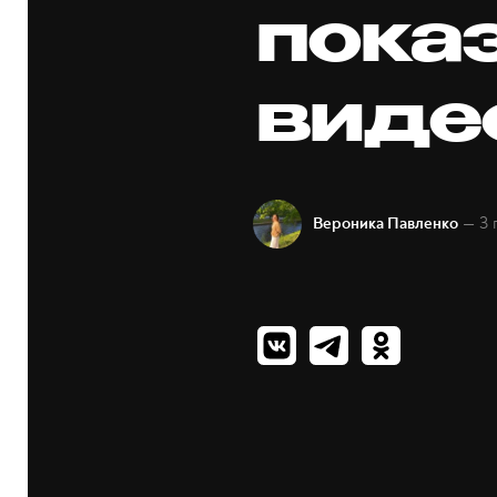
пока
виде
— 3 
Вероника Павленко