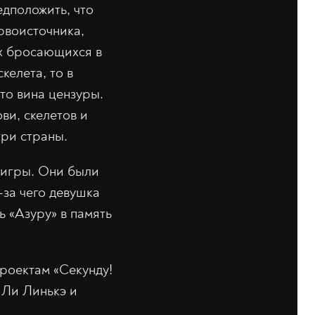
едположить, что
рвоисточника,
ых бросающихся в
келета, то в
то вина цензуры.
ви, скелетов и
три страны.
 игры. Они были
-за чего девушка
ь «Азуру» в память
роектам «Секунду!
 Ли Линькэ и