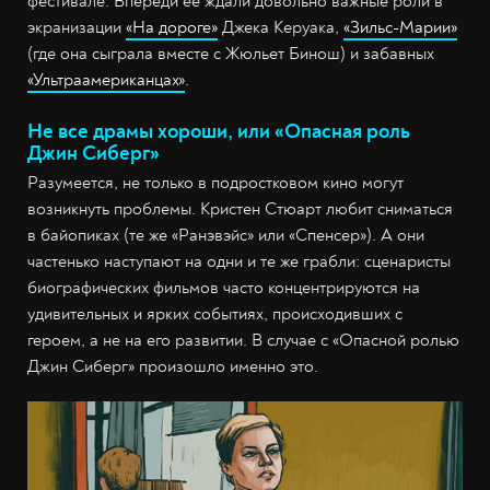
фестивале. Впереди её ждали довольно важные роли в
экранизации
«На дороге»
Джека Керуака,
«Зильс-Марии»
(где она сыграла вместе с Жюльет Бинош) и забавных
«Ультраамериканцах»
.
Не все драмы хороши, или «Опасная роль
Джин Сиберг»
Разумеется, не только в подростковом кино могут
возникнуть проблемы. Кристен Стюарт любит сниматься
в байопиках (те же «Ранэвэйс» или «Спенсер»). А они
частенько наступают на одни и те же грабли: сценаристы
биографических фильмов часто концентрируются на
удивительных и ярких событиях, происходивших с
героем, а не на его развитии. В случае с «Опасной ролью
Джин Сиберг» произошло именно это.