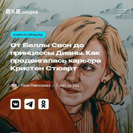
КИНО И СЕРИАЛЫ
От Беллы Свон до
принцессы Дианы. Как
продвигалась карьера
Кристен Стюарт
— 5 лет назад
Лена Николаева