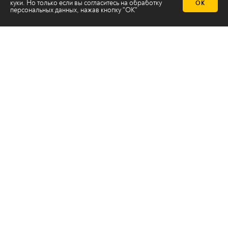
куки. Но только если вы согласитесь на
обработку
ОК
персональных данных
, нажав кнопку "ОК"
Телеканал 2х2
Онлайн-эфир
Все авторы
Все темы