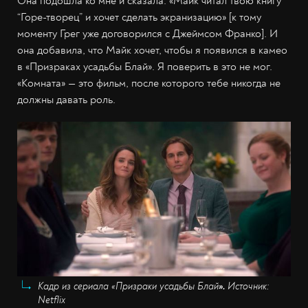
Она подошла ко мне и сказала: «Майк читал твою книгу
“Горе-творец” и хочет сделать экранизацию» [к тому
моменту Грег уже договорился с Джеймсом Франко]. И
она добавила, что Майк хочет, чтобы я появился в камео
в «Призраках усадьбы Блай». Я поверить в это не мог.
«Комната» — это фильм, после которого тебе никогда не
должны давать роль.
Кадр из сериала «Призраки усадьбы Блай
».
Источник:
Netflix