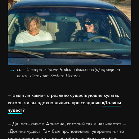
Грег Сестеро и Томми Вайсо в фильме «Т(о)варищи на
века». Источник: Sestero Pictures
— Были ли какие-то реально существующие культы,
которыми вы вдохновлялись при создании
«Долины
чудес»
?
— Да, есть культ в Аризоне, который так и называется —
«Долина чудес». Там был проповедник, уверенный, что
может возвращать к жизни мёртвых. Этот культ был