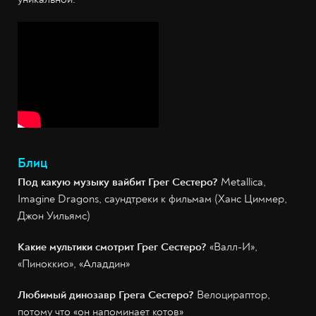
Блиц
Под какую музыку вайбит Грег Сестеро?
Metallica,
Imagine Dragons, саундтреки к фильмам (Ханс Циммер,
Джон Уильямс)
Какие мультики смотрит Грег Сестеро?
«Валл-И»,
«Пиноккио», «Аладдин»
Любимый динозавр Грега Сестеро?
Велоцираптор,
потому что «он напоминает котов»