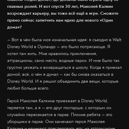
главных ролей. И вот спустя 30 лет, Маколей Калкин
возрождает карьеру, вы тоже всё ещё в игре. Сможете
прямо сейчас запитчить нам идею для нового «Один
дома»?
— Вот в чём была моя изначальная идея: я съездил в Walt
Disney World в Орландо — это было потрясающе. Я
хотел там жить. Мне нравились приключения,
аттракционы, само место, водные парки. И мне было так
грустно уезжать и возвращаться в школу. Когда я приехал
домой, всё, о чём я думал — как бы снова оказаться в
Disney World. И я решил объединить две вещи, которые
любил больше всего.
Герой Маколея Калкина приезжает в Disney World,
теряется там, а я — его друг постарше, с которым он
случайно пересекается в парке. Плохие ребята — это
уборщики в парке. Они замечают героя Маколея
Калкина и начинают преследовать его: на аттракционе