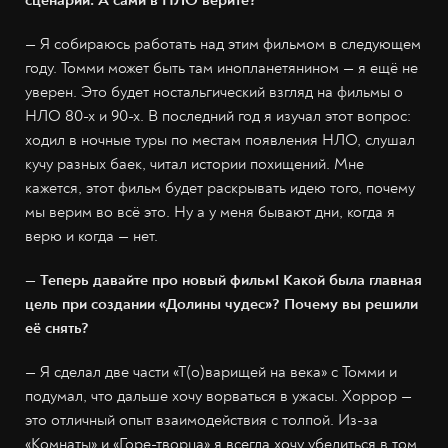
сценарий. А сами в НЛО верите?
— Я собираюсь работать над этим фильмом в следующем
году. Томми может быть там инопланетянином — я ещё не
уверен. Это будет ностальгический взгляд на фильмы о
НЛО 80-х и 90-х. В последний год я изучал этот вопрос:
ходил в ночные туры по местам появления НЛО, слушал
кучу разных баек, читал истории похищений. Мне
кажется, этот фильм будет раскрывать идею того, почему
мы верим во всё это. Ну а у меня бывают дни, когда я
верю и когда — нет.
— Теперь давайте про новый фильм! Какой была главная
цель при создании «Долины чудес»? Почему вы решили
её снять?
— Я сделал две части «Т(о)варищей на века» с Томми и
подумал, что дальше хочу ворваться в ужасы. Хоррор —
это отличный опыт взаимодействия с толпой. Из-за
«Комнаты» и «Горе-творца» я всегда хочу убедиться в том,