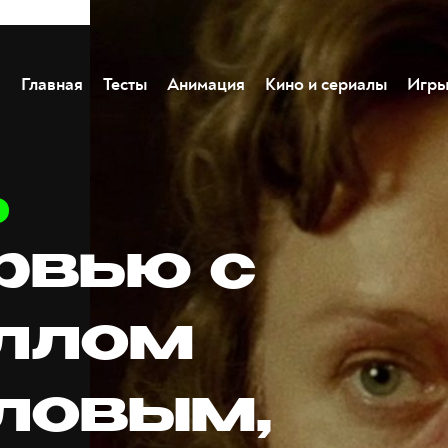
Главная
Тесты
Анимация
Кино и сериалы
Игр
рвью с
ллом
ловым,