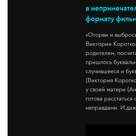
в непримечате
формату фильма
«Оторви и выбрось
Виктории Коротков
родителям, посчит
пришлось буквальн
случившееся и бук
(Виктория Коротко
у своей матери (Ан
готова расстаться 
неправдами. И даж