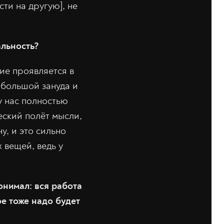
ти на другую], не
альность?
ие проявляется в
 большой зануда и
у нас полностью
еский полёт мысли,
у, и это сильно
 вещей, ведь у
онимал: вся работа
ое тоже надо будет