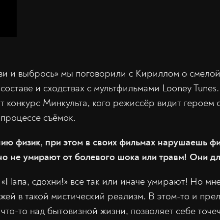
и и выбрось» мы поговорили с Кириллом о смелой
составе и сходствах с мультфильмами Looney Tunes.
т конкурс Минкульта, кого режиссёр видит героем с
процессе съёмок.
ию физик, при этом в своих фильмах нарушаешь фи
но не умирают от болевого шока или травм! Они дл
 «Папа, сдохни!» все так или иначе умирают! Но мн
жей в такой мистический реализм. В этом-то и прел
 что-то над бытовизной жизни, позволяет себе точе