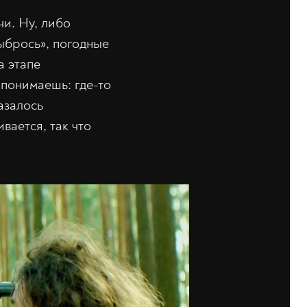
чи. Ну, либо
ыбрось», погодные
а этапе
 понимаешь: где-то
казалось
вается, так что