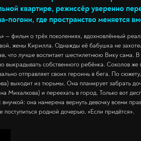
льной квартире, режиссёр уверенно пере
-погони, где пространство меняется вм
» — фильм о трёх поколениях, вдохновлённый реа
ой, жены Кирилла. Однажды её бабушка не захотел
ав, что лучше воспитает шестилетнюю Вику сама. В
о выкрадывать собственного ребёнка. Соколов же
вально отправляет своих героинь в бега. По сюжету
ва) выходит из тюрьмы. Она планирует забрать до
на Михалкова) и переехать в город. Только вот дес
с внучкой: она намерена вернуть девочку всеми пра
е поступиться родной дочерью. «Если придётся».