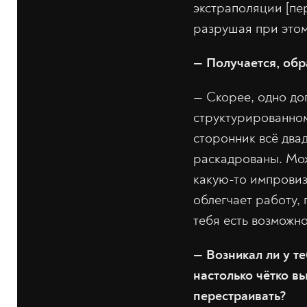
экстраполяции [пе
разрушая при этом
— Получается, обр
— Скорее, одно до
структурированном
сторонник всё два
раскадрованы. Мож
какую-то импровиза
облегчает работу,
тебя есть возможно
— Возникал ли у те
настолько чётко вы
перестраивать?