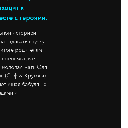
ходит к
есте с героями.
льной историей
а отдавать внучку
 итоге родителям
 переосмысляет
, молодая мать Оля
чь (Софья Кругова)
потичная бабуля не
вдами и