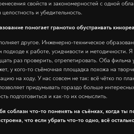
ренесения свойств и закономерностей с одной облас
 целостность и убедительность.
азование помогает грамотно обустраивать киноре
полняет другое. Инженерно-техническое образован
 подходе к работе, усидчивости и методичности. Я
дцать раз проверить, отрепетировать. Оба фильма 
ет, у кого-то съёмочная площадка похожа на творч
цию на ходу. У нас совсем не так: всё чётко по план
 позволяет придумывать гораздо больше интересных
сть подготовиться и как-то их осмыслить.
бя соблазн что-то поменять на съёмках, когда ты п
строена, что если убрать что-то одно, всё остальн