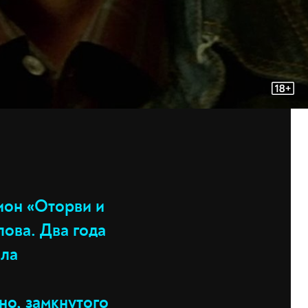
ион «Оторви и
ова. Два года
ила
но, замкнутого