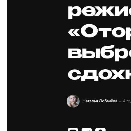
режи
«Ото
выбр
сдох
— 4 го
Наталья Лобачёва