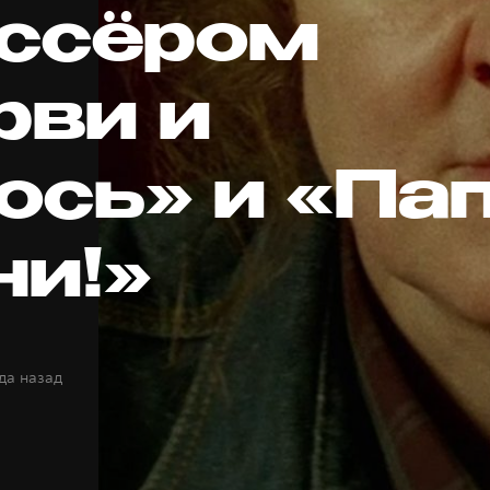
ссёром
рви и
ось» и «Пап
ни!»
да назад