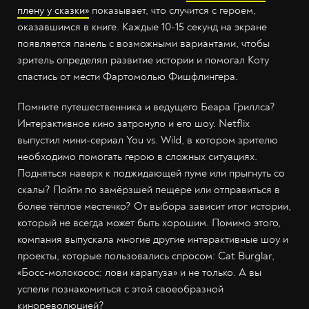
плену у сказки»
показывает, что случится с героем,
оказавшимся в книге. Каждые 10-15 секунд на экране
появляется панель с возможными вариантами, чтобы
зритель определял развитие истории и помогал Коту
спастись от мести Фартомолью Фишфлингера.
Помните путешественника и ведущего Беара Гриллса?
Интерактивное кино затронуло и его шоу. Netflix
выпустил мини-сериал You vs. Wild, в котором зрителю
необходимо помогать герою в сложных ситуациях.
Подняться наверх к поджидающей пуме или прыгнуть со
скалы? Пойти по замёрзшей пещере или отправиться в
более тёплое местечко? От выбора зависит итог истории,
который не всегда может быть хорошим. Помимо этого,
компания выпускала многие другие интерактивные шоу и
проекты, которые пользовались спросом: Cat Burglar,
«Босс-молокосос: лови карапуза» и не только. А вы
успели познакомиться с этой своеобразной
кинореволюцией?