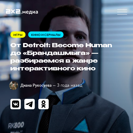
ИГРЫ
КИНО И СЕРИАЛЫ
От Detroit: Become Human
до «Брандашмыга» —
разбираемся в жанре
интерактивного кино
— 3 года назад
Диана Рукосуева