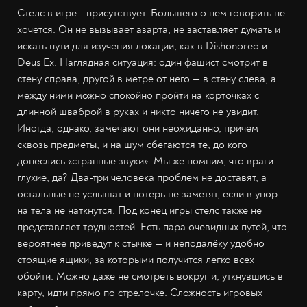
Стелс в игре… присутствует. Большего о нём говорить не
хочется. Он не вызывает азарта, не заставляет думать и
искать пути для изучения локации, как в Dishonored и
Deus Ex. Наглядная ситуация: один фашист смотрит в
стену справа, другой в метре от него — в стену слева, а
между ними можно спокойно пройти на корточках с
длинной шваброй в руках и никто ничего не увидит.
Иногда, однако, замечают они неожиданно, причём
сквозь предметы, и на шум сбегаются те, до кого
донеслись «странные звуки». Мы же помним, что враги
глухие, да? Два-три человека проблем не доставят, а
остальные не услышат и потерь не заметят, если в упор
на тела не наткнутся. Под конец игры стелс также не
представляет трудностей. Есть пара очевидных путей, что
вероятнее приведут к стычке — и неподалёку удобно
стоящие ящики, за которыми получится легко всех
обойти. Можно даже не смотреть вокруг и, уткнувшись в
карту, идти прямо по стрелочке. Сложность игровых