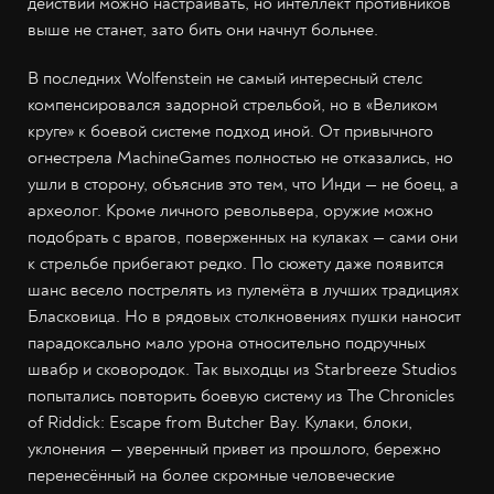
действий можно настраивать, но интеллект противников
выше не станет, зато бить они начнут больнее.
В последних Wolfenstein не самый интересный стелс
компенсировался задорной стрельбой, но в «Великом
круге» к боевой системе подход иной. От привычного
огнестрела MachineGames полностью не отказались, но
ушли в сторону, объяснив это тем, что Инди — не боец, а
археолог. Кроме личного револьвера, оружие можно
подобрать с врагов, поверженных на кулаках — сами они
к стрельбе прибегают редко. По сюжету даже появится
шанс весело пострелять из пулемёта в лучших традициях
Бласковица. Но в рядовых столкновениях пушки наносит
парадоксально мало урона относительно подручных
швабр и сковородок. Так выходцы из Starbreeze Studios
попытались повторить боевую систему из The Chronicles
of Riddick: Escape from Butcher Bay. Кулаки, блоки,
уклонения — уверенный привет из прошлого, бережно
перенесённый на более скромные человеческие