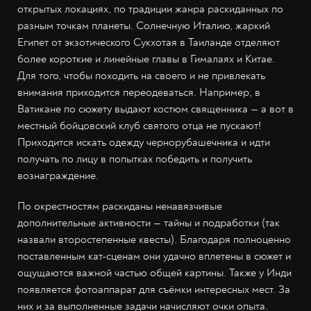
открытых локациях, по традиции жанра раскиданных по
разным точкам планеты. Солнечную Италию, жаркий
Египет от экзотического Сукхотая в Таиланде отделяют
более короткие и линейные главы в Гималаях и Китае.
Для того, чтобы походить на своего и не привлекать
внимания приходится переодеваться. Например, в
Ватикане по сюжету выдают костюм священника — а вот в
местный бойцовский клуб святого отца не пускают!
Приходится искать одежду чернорубашечника и идти
получать по лицу в попытках победить и получить
вознаграждение.
По окрестностям раскиданы ненавязчивые
дополнительные активности — тайны и подработки (так
назвали второстепенные квесты). Благодаря полноценно
поставленным кат-сценам они удачно вплетены в сюжет и
ощущаются важной частью общей картины. Также у Инди
появляется фотоаппарат для съёмки интересных мест. За
них и за выполненные задачи начисляют очки опыта.