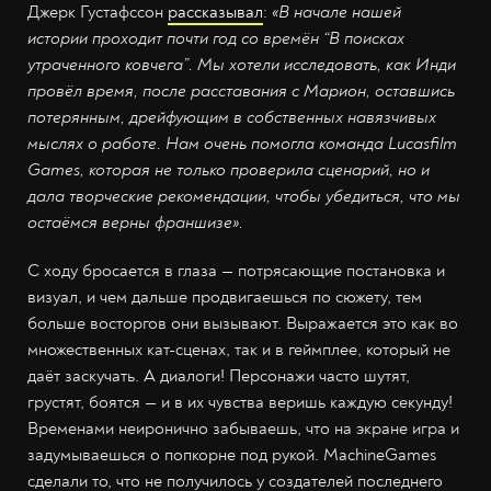
Джерк Густафссон
рассказывал
:
«В начале нашей
истории проходит почти год со времён “В поисках
утраченного ковчега”. Мы хотели исследовать, как Инди
провёл время, после расставания с Марион, оставшись
потерянным, дрейфующим в собственных навязчивых
мыслях о работе. Нам очень помогла команда Lucasfilm
Games, которая не только проверила сценарий, но и
дала творческие рекомендации, чтобы убедиться, что мы
остаёмся верны франшизе».
С ходу бросается в глаза — потрясающие постановка и
визуал, и чем дальше продвигаешься по сюжету, тем
больше восторгов они вызывают. Выражается это как во
множественных кат-сценах, так и в геймплее, который не
даёт заскучать. А диалоги! Персонажи часто шутят,
грустят, боятся — и в их чувства веришь каждую секунду!
Временами неиронично забываешь, что на экране игра и
задумываешься о попкорне под рукой. MachineGames
сделали то, что не получилось у создателей последнего