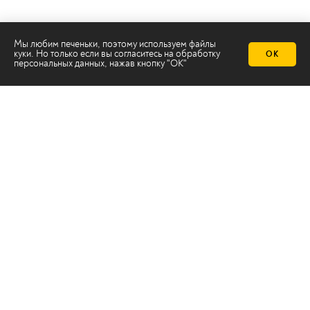
Мы любим печеньки, поэтому используем файлы
куки. Но только если вы согласитесь на
обработку
ОК
персональных данных
, нажав кнопку "ОК"
Телеканал 2х2
Онлайн-эфир
Все авторы
Все темы
© ООО «ТРК «2Х2», 2026
Правовая информация
Политика конфиденциальности