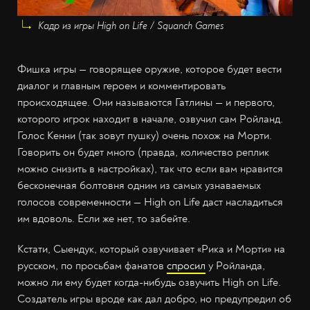
Кадр из игры High on Life / Squanch Games
Фишка игры — говорящее оружие, которое будет вести
диалог и главным героем и комментировать
происходящее. Они называются Гатлины — и первого,
которого игрок находит в начале, озвучил сам Ройланд.
Голос Кенни (так зовут пушку) очень похож на Морти.
Говорить он будет много (правда, количество реплик
можно снизить в настройках), так что если вам нравится
бесконечная болтовня одним из самых узнаваемых
голосов современности — High on Life даст насладиться
им вдоволь. Если же нет, то забейте.
Кстати, Сыендук, который озвучивает «Рика и Морти» на
русском, по просьбам фанатов
спросил
у Ройланда,
можно ли ему будет когда-нибудь озвучить High on Life.
Создатель игры вроде как дал добро, но предупредил об