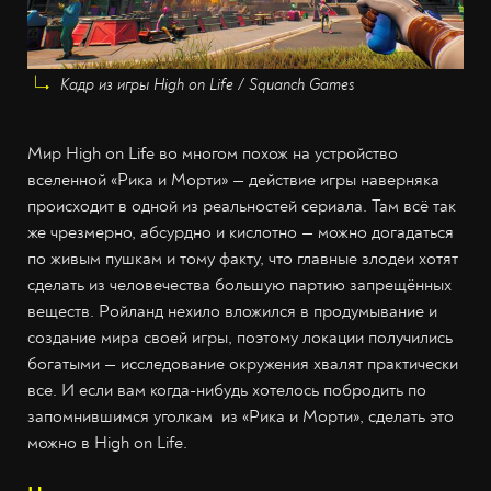
Кадр из игры High on Life / Squanch Games
Мир High on Life во многом похож на устройство
вселенной «Рика и Морти» — действие игры наверняка
происходит в одной из реальностей сериала. Там всё так
же чрезмерно, абсурдно и кислотно — можно догадаться
по живым пушкам и тому факту, что главные злодеи хотят
сделать из человечества большую партию запрещённых
веществ. Ройланд нехило вложился в продумывание и
создание мира своей игры, поэтому локации получились
богатыми — исследование окружения хвалят практически
все. И если вам когда-нибудь хотелось побродить по
запомнившимся уголкам из «Рика и Морти», сделать это
можно в High on Life.