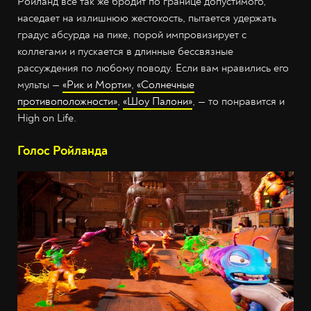
Ройланд всё так же бродит по границе допустимого,
наседает на излишнюю жестокость, пытается удержать
градус абсурда на пике, порой импровизирует с
коллегами и пускается в длинные бессвязные
рассуждения по любому поводу. Если вам нравились его
мульты —
«Рик и Морти»
,
«Солнечные
противоположности»
,
«Шоу Палони»
, — то понравится и
High on Life.
Голос Ройланда