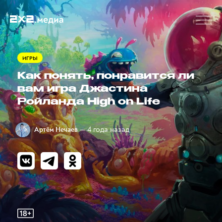
ИГРЫ
Как понять, понравится ли
вам игра Джастина
Ройланда High on Life
— 4 года назад
Артём Нечаев