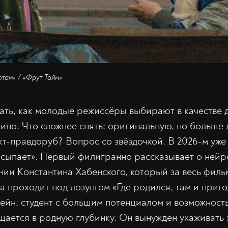
отам» / «Фрут Тайм»
ть, как молодые режиссёры выбирают в качестве 
ино. Что сложнее снять: оригинальную, но больше
т-правдоруб? Вопрос со звёздочкой. В 2026-м уж
асыпает». Первый филигранно рассказывает о ней
нии Константина Хабенского, который за весь филь
а проходит под лозунгом «Где родился, там и приго
йн, студент с большим потенциалом и возможность
ащается в родную глубинку. Он вынужден ухаживать