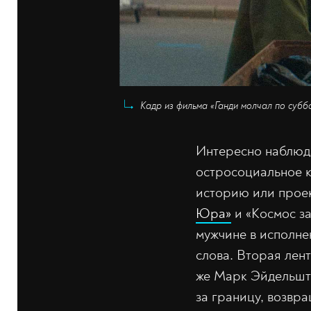
Кадр из фильма «Ганди молчал по субб
Интересно наблюда
остросоциальное к
историю или проек
Юра»
и «Космос з
мужчине в исполне
слова. Вторая лент
же Марк Эйдельште
за границу, возвр