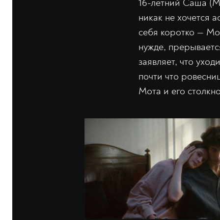
16-летний Саша (М
никак не хочется 
себя коротко — Мо
нужде, прерываетс
заявляет, что ухо
почти что ровесни
Мота и его столкн