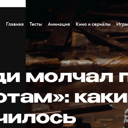
Главная
Тесты
Анимация
Кино и сериалы
Игр
ди молчал 
отам»: как
чилось