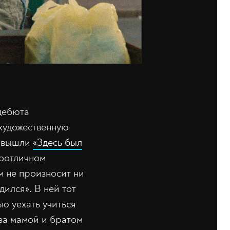
дебюта
 художественную
е вышли
«Здесь был
роотличном
м не произносит ни
дился». В ней тот
ю уехать учиться
 за мамой и братом