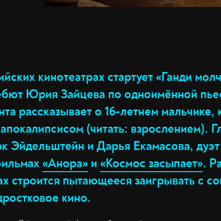
ийских кинотеатрах стартует «Ганди мол
ебют Юрия Зайцева по одноимённой пье
нта рассказывает о 16-летнем мальчике,
 апокалипсисом (читать: взрослением). 
к Эйдельштейн и Дарья Екамасова, дуэт
 фильмах
«Анора»
и
«Космос засыпает»
. Р
пах строится пытающееся заигрывать с с
дростковое кино.