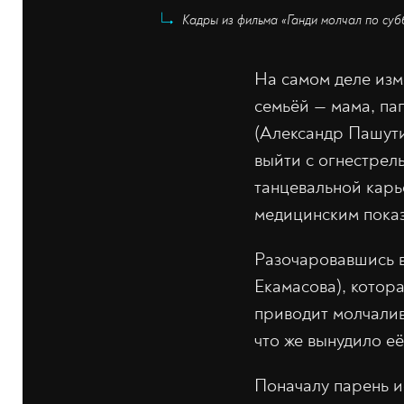
Кадры из фильма «Ганди молчал по суб
На самом деле изме
семьёй — мама, па
(Александр Пашути
выйти с огнестрел
танцевальной карь
медицинским показ
Разочаровавшись в
Екамасова), котора
приводит молчалив
что же вынудило е
Поначалу парень ис