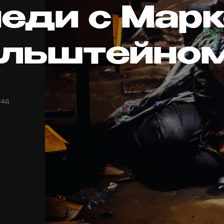
еди с Мар
льштейно
зад