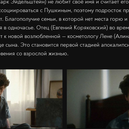
арк Эйдельштейн) не любит своё имя и считает его
ассоциироваться с Пушкиным, поэтому подросток пр
т. Благополучие семьи, в которой нет места горю 
я в одночасье. Отец (Евгений Коряковский) во врем
дит к новой возлюбленной — косметологу Лене (Алин
це сына. Это становится первой стадией апокалипс
овения со взрослой жизнью.