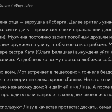
ботам» / «Фрут Тайм»
на отца — верхушка айсберга. Далее зритель узнаё
па, сын и дочь — проживает ещё и страдающий дем
н). Мужчина постоянно звонит покойным друзьям и
ьным оружием на улицу, чтобы воевать с грибами.
ере сестра Катя (Ольга Балацкая) вынуждена уйти 
аниям. А вдобавок ко всему пропала любимая соб
о всём, Мот встречает в пешеходном тоннеле безд
я не говорит ни слова, кроме «Ганди». Ни с того ни
ую незнакомку домой и даёт ей имя Лиза. А после п
ё проводить ночи напролёт в холодных зловониях п
пользуют Лизу в качестве протеста: дескать, семья