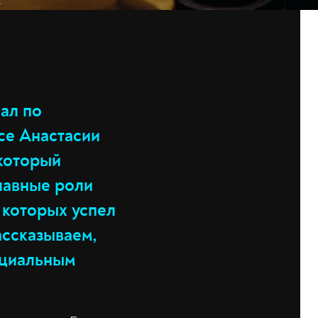
чал по
се Анастасии
 который
Главные роли
 которых успел
ассказываем,
оциальным