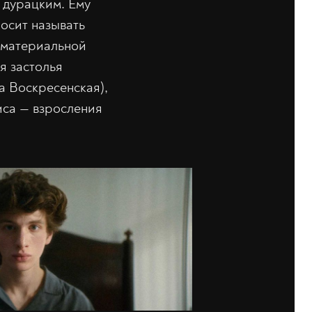
 дурацким. Ему
осит называть
и материальной
я застолья
а Воскресенская),
иса — взросления