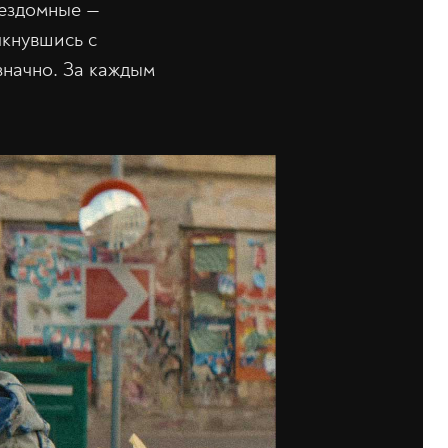
бездомные —
лкнувшись с
значно. За каждым