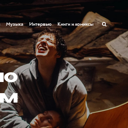
ы
Музыка
Интервью
Книги и комиксы
по
им