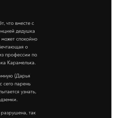
т, что вместе с
енцией дедушка
 может спокойно
 Мечтающая о
из профессии по
ака Карамелька.
омную (Дарья
 с сего парень
ытается узнать,
одземки.
 разрушена, так