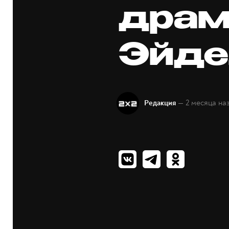
драм
Эйде
— 2 месяца на
Редакция