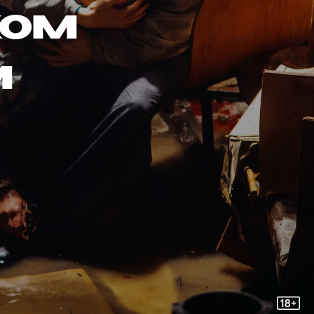
ком
м