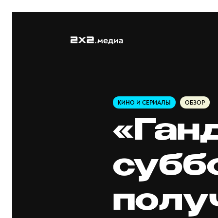
КИНО И СЕРИАЛЫ
ОБЗОР
«Ган
субб
полу