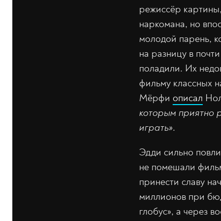
режиссёр картины,
наркомана, но впо
молодой парень, к
на разницу в почт
поладили. Их недо
фильму классных н
Мёрфи
описал
Нол
которым приятно р
играть»
.
Эдди сильно повли
не помешали фильм
принести славу на
миллионов при бюд
глобус», а через в