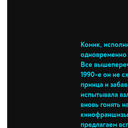
Комик, исполн
одновременно 
Все вышепереч
1990-е он не с
принца и заба
испытывала взл
вновь гонять 
кинофраншизы 
предлагаем вс