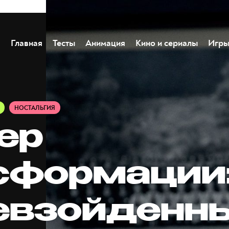
Главная
Тесты
Анимация
Кино и сериалы
Игр
НОСТАЛЬГИЯ
ер
сформации
евзойденн