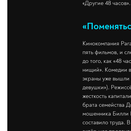
«Другие 48 часов».
«Поменятьс
Кинокомпания Para
пять фильмов, и 
до того, как «48 
нищий». Комедии в
экраны уже вышли 
девушки»). Режисс
жесткость капитал
брата семейства Дь
мошенника Билли Р
составило труда. 