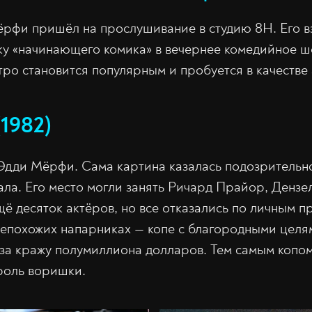
ёрфи пришёл на прослушивание в студию 8Н. Его в
у «начинающего комика» в вечернее комедийное шо
тро становится популярным и пробуется в качестве 
(1982)
дди Мёрфи. Сама картина казалась подозрительно
ала. Его место могли занять Ричард Прайор, Дензе
щё десяток актёров, но все отказались по личным 
 непохожих напарниках — копе с благородными целя
а кражу полумиллиона долларов. Тем самым копом
роль воришки.