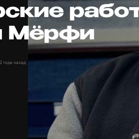
рские рабо
 Мёрфи
2 года назад