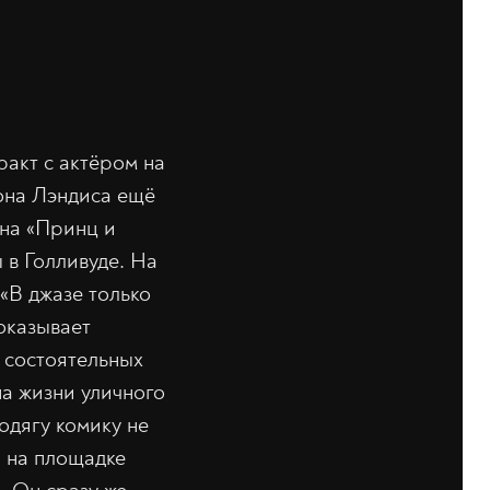
ракт с актёром на
она Лэндиса ещё
ена «Принц и
 в Голливуде. На
«В джазе только
оказывает
 состоятельных
на жизни уличного
дягу комику не
и на площадке