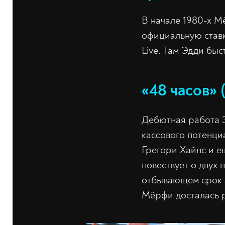
В начале 1980-х М
официальную ставк
Live. Там Эдди быс
«48 часов» 
Дебютная работа Э
кассового потенци
Грегори Хайнс и е
повествует о двух
отбывающем срок з
Мёрфи досталась 