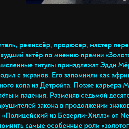
итель, режиссёр, продюсер, мастер пер
худший актёр по мнению премии «Золота
исленные титулы принадлежат Эдди Мёр
ходил с экранов. Его запомнили как афри
вного копа из Детройта. Позже карьера 
ёты и падения. Разменяв седьмой десято
нарушителей закона в продолжении знако
«Полицейский из Беверли-Хиллз» от Netf
помнить самые особенные роли «золотог