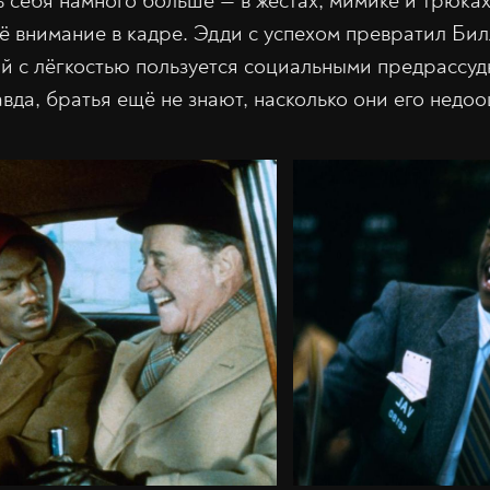
ь себя намного больше — в жестах, мимике и трюках
сё внимание в кадре. Эдди с успехом превратил Би
й с лёгкостью пользуется социальными предрассу
вда, братья ещё не знают, насколько они его недоо