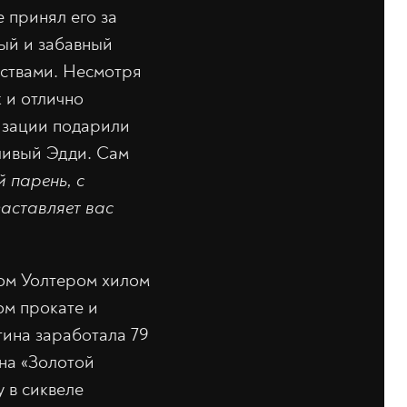
 принял его за
ный и забавный
ествами. Несмотря
 и отлично
изации подарили
ливый Эдди. Сам
 парень, с
заставляет вас
ром Уолтером хилом
ом прокате и
тина заработала 79
 на «Золотой
у в сиквеле