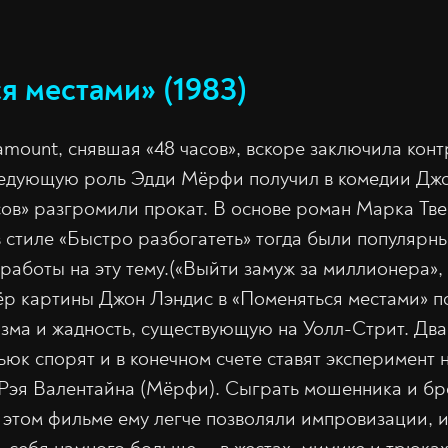
я местами» (1983)
mount, снявшая «48 часов», вскоре заключила конт
следующую роль Эдди Мёрфи получил в комедии Дж
часов» разгромили прокат. В основе роман Марка Тв
 стиле «Быстро разбогатеть» тогда были популярны
работы на эту тему.(«Выйти замуж за миллионера», 
ёр картины Джон Лэндис в «Поменяться местами» п
изма и жадность, существующую на Уолл-Стрит. Два
юк спорят и в конечном счете ставят эксперимент 
эя Валентайна (Мёрфи). Сыграть мошенника и бро
В этом фильме ему легче позволяли импровизации, 