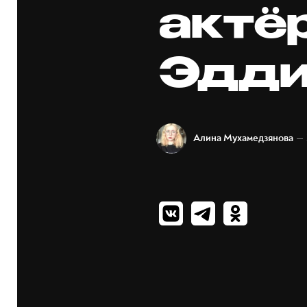
актё
Эдди
— 
Алина Мухамедзянова