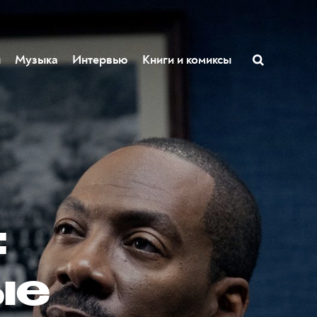
ы
Музыка
Интервью
Книги и комиксы
:
ые