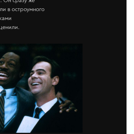
. Он сразу же
лли в остроумного
дками
ценили.