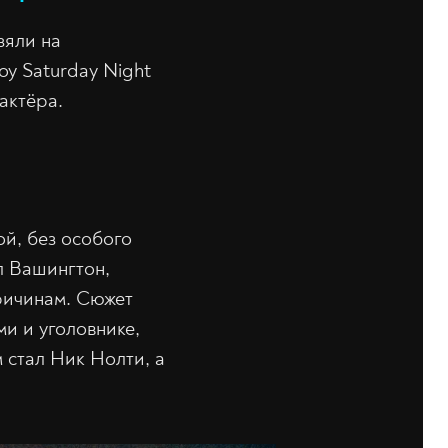
зяли на
у Saturday Night
актёра.
й, без особого
л Вашингтон,
причинам. Сюжет
ми и уголовнике,
 стал Ник Нолти, а