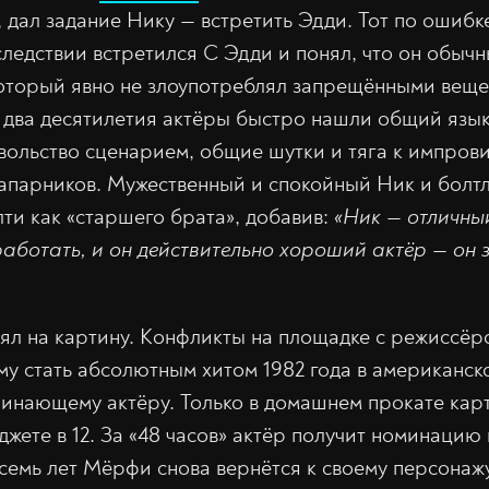
 дал задание Нику — встретить Эдди. Тот по ошибке
следствии встретился С Эдди и понял, что он обыч
оторый явно не злоупотреблял запрещёнными вещ
и два десятилетия актёры быстро нашли общий язык
вольство сценарием, общие шутки и тяга к импров
апарников. Мужественный и спокойный Ник и болт
ти как «старшего брата», добавив:
«Ник — отличный
аботать, и он действительно хороший актёр — он 
ял на картину. Конфликты на площадке с режиссё
у стать абсолютным хитом 1982 года в американск
чинающему актёру. Только в домашнем прокате кар
жете в 12. За «48 часов» актёр получит номинацию
осемь лет Мёрфи снова вернётся к своему персонаж