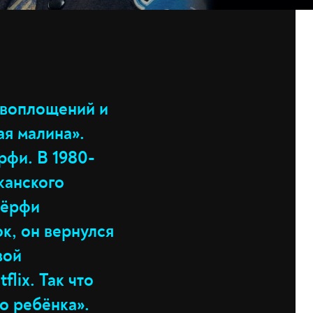
евоплощений и
я малина».
фи. В 1980-
канского
Мёрфи
к, он вернулся
вой
lix. Так что
о ребёнка».