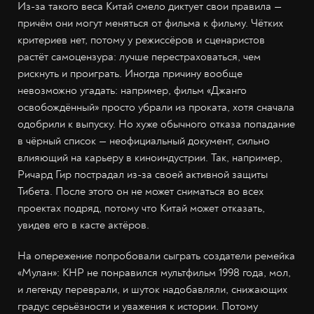
Из-за такого веса Китай смело диктует свои правила —
причём они могут меняться от фильма к фильму. Чётких
критериев нет, потому у режиссёров и сценаристов
растёт самоцензура: лучше перестраховаться, чем
рискнуть и проиграть. Иногда причину вообще
невозможно угадать: например, фильм «Джанго
освобождённый» просто убрали из проката, хотя сначала
одобрили к выпуску. Но хуже обычного отказа попадание
в чёрный список — неофициальный документ, сильно
влияющий на карьеру в киноиндустрии. Так, например,
Ричард Гир пострадал из-за своей активной защиты
Тибета. После этого он не может сниматься во всех
проектах подряд, потому что Китай может отказать,
увидев его в касте актёров.
На опережение попробовали сыграть создатели ремейка
«Мулан»: КНР не понравился мультфильм 1998 года, мол,
и легенду переврали, и шуток надобавляли, снижающих
градус серьёзности и уважения к истории. Потому