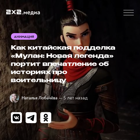
АНИМАЦИЯ
Как китайская подделка
«Мулан: Новая легенда»
портит впечатление об
историях про
воительницу
— 5 лет назад
Наталья Лобачёва