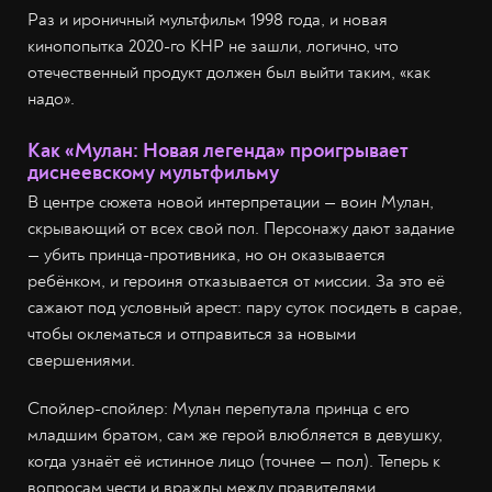
Раз и ироничный мультфильм 1998 года, и новая
кинопопытка 2020-го КНР не зашли, логично, что
отечественный продукт должен был выйти таким, «как
надо».
Как «Мулан: Новая легенда» проигрывает
диснеевскому мультфильму
В центре сюжета новой интерпретации — воин Мулан,
скрывающий от всех свой пол. Персонажу дают задание
— убить принца-противника, но он оказывается
ребёнком, и героиня отказывается от миссии. За это её
сажают под условный арест: пару суток посидеть в сарае,
чтобы оклематься и отправиться за новыми
свершениями.
Спойлер-спойлер: Мулан перепутала принца с его
младшим братом, сам же герой влюбляется в девушку,
когда узнаёт её истинное лицо (точнее — пол). Теперь к
вопросам чести и вражды между правителями