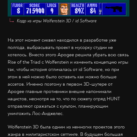
Кадр из игры Wolfenstein 3D / id Software
На этот момент сиквел находился в разработке уже
полгода, выбрасывать проект в мусорку студии не
хотелось. Вместо этого Apogee решила убрать всю связь
Rise of the Triad с Wolfenstein и изменить концепцию игры
так, чтобы история отличалась от id Software, но при
этом в ней можно было оставить как можно больше
ассетов. Именно поэтому в первом 3D-шутере от
Apogee главные противники внешне напоминали
нацистов, несмотря на то, что по сюжету отряд HUNT
отправляют сражаться с культом, планирующим
уничтожить Лос-Анджелес.
Wolfenstein 3D была одним из немногих проектов этого
жанра в милитаристском сеттинге. В будущем большая