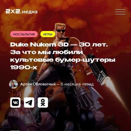
НОСТАЛЬГИЯ
ИГРЫ
Duke Nukem 3D — 30 лет.
За что мы любили
культовые бумер-шутеры
1990-х
— 6 месяцев назад
Артём Обловатный