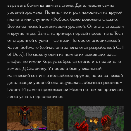
взрывать бочки да двигать стены. Детализация самих
уровней хромала. Понять, что игрок находится на другой
планете или спутнике «Фобос», было довольно сложно.
Всё из-за низкой детализации уровней. От этого страдали
и другие игры. Взять, например, первый проект на id Tech
от сторонней студии — фэнтези Heretic от американской
Raven Software (сейчас они занимаются разработкой Call
of Duty). По сюжету один из немногих выживших расы
эльфов по имени Корвус собрался отомстить правителю
земель Д’Спариллу. У проекта был уникальный
магический сеттинг и волшебное оружие, но из-за низкой
детализации уровней она ощущалась обычным рескином
Doom. И даже в продолжении Hexen по тем же причинам
легко узнать первоисточник.