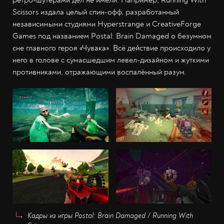
ретро-шутерами дел не имели. Например, Running With
Scissors издала целый спин-офф, разработанный
независимыми студиями Hyperstrange и CreativeForge
Games под названием Postal: Brain Damaged о безумном
сне главного героя «Чувака». Всё действие происходило у
него в голове с сумасшедшим левел-дизайном и жуткими
противниками, отражающими воспалённый разум.
Кадры из игры Postal: Brain Damaged / Running With