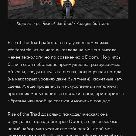
Кадр из игры Rise of the Triad / Apogee Software
Rise of the Triad работала на улучшенном движке
Wolfenstein, из-за чего выглядела на момент выхода
менее технологично по сравнению с Doom. Но у игры
были и свои небольшие преимущества: разрушаемые
объекты, следы от пуль на стенах, полноценная погода
(на некоторых уровнях даже был туман), сюжетные кат-
сцены. А ещё продвинутый искусственный интеллект:
противник мог уклониться от атаки героя, притвориться
мёртвым или вообще сдаться и молить о пощаде.
Rise of the Triad довольно психоделическая: она
ощущалась гораздо быстрее Doom, а ещё здесь был
целый набор магических способностей. Герой мог
кастовать волшебный шар из руки, объесться грибов и