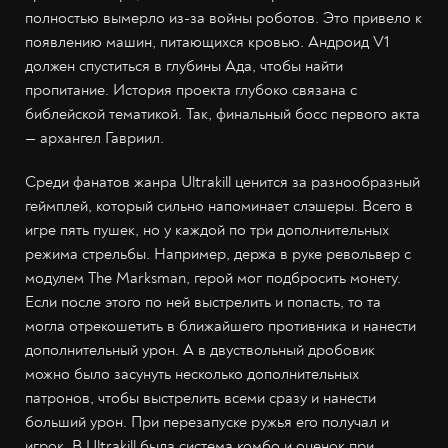
полностью вымерло из-за войны роботов. Это привело к
появлению машин, питающихся кровью. Андроид V1
должен спуститься в глубины Ада, чтобы найти
пропитание. История проекта глубоко связана с
библейской тематикой. Так, финальный босс первого акта
— архангел Гавриил.
Среди фанатов жанра Ultrakill ценится за разнообразный
геймплей, который сильно напоминает слэшеры. Всего в
игре пять пушек, но у каждой по три дополнительных
режима стрельбы. Например, держа в руке револьвер с
модулем The Marksman, герой мог подбросить монету.
Если после этого по ней выстрелить и попасть, то та
могла отрекошетить в ближайшего противника и нанести
дополнительный урон. А в двуствольный дробовик
можно было засунуть несколько дополнительных
патронов, чтобы выстрелить всеми сразу и нанести
больший урон. При перезапуске ружья его получал и
игрок. В Ultrakill была система комбо и оценок при