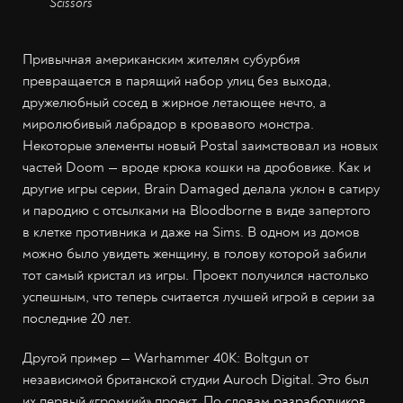
Scissors
Привычная американским жителям субурбия
превращается в парящий набор улиц без выхода,
дружелюбный сосед в жирное летающее нечто, а
миролюбивый лабрадор в кровавого монстра.
Некоторые элементы новый Postal заимствовал из новых
частей Doom — вроде крюка кошки на дробовике. Как и
другие игры серии, Brain Damaged делала уклон в сатиру
и пародию с отсылками на Bloodborne в виде запертого
в клетке противника и даже на Sims. В одном из домов
можно было увидеть женщину, в голову которой забили
тот самый кристал из игры. Проект получился настолько
успешным, что теперь считается лучшей игрой в серии за
последние 20 лет.
Другой пример — Warhammer 40K: Boltgun от
независимой британской студии Auroch Digital. Это был
их первый «громкий» проект. По словам
разработчиков
,