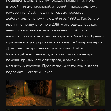
посвящён разным частям города. Первый — жилой,
второй — индустриальной, а третий — параллельному
измерению. Dusk — один из первых проектов,
действительно напоминающий игры 1990-х. Как бы это
иронично не звучало, но в 2018-м это ощущалось как
нечто совершенно новое, из-за чего Dusk стала
настолько популярной, что её издатель New Blood решил
и дальше концентрироваться на выпуске бумер-шутеров.
Довольно быстро они выпустили Amid Evil от
Indefatigable — фэнтези, где герой сражался не при
помощи привычного огнестрела, а заклинаний и
магических посохов. Проект своим сеттингом пытался
подражать Heretic и Hexen.