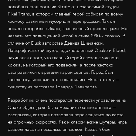
подобных стал рогалик Strafe от независимой студии
Pixel Titans, в котором главный герой собирал по всему
космосу различный мусор для перепродажи. Так он
попал на корабль «Икар», захваченный пришельцами. Но
назвать это полноценной игрой в стиле 1990-х сложно. В
отличие от Dusk авторства Дэвида Шимански.
Лавкрафтианский шутер, вдохновлённый Quake и Blood,
начинался с того, что главный герой слезал с мясного
крюка, на который его подвесили, а после жестоко
расправлялся с врагами парой серпов. Город был
заселён культистами, что поклонялись Нярлатотепу —
существу из рассказов Говарда Лавкрафта.
Разработчик очень постарался перенести управление из
Quake. Здесь даже была механика баннихоппинга —
распрыжки, которая позволяла перемещаться по карте
на огромных скоростях. Как и классические шутеры, игра
разделялась на несколько эпизодов. Каждый был