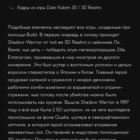
Кадры из игры Duke Nukem 3D / 3D Realms
Подобные элементы наследуют все игры, созданные при
помощи Build. В первую очередь в голову приходит
Shadow Warrior от той же 3D Realms о наёмнике Ло
Вэнге, чья цель — победить злую мегакорпорацию Zilla
Enterprises, призвавшую в мир монстров из другого
измерения. Это был шутер с восточным уклоном и целым
ворохом стереотипов о Японии и Китае. Главный герой
орудовал катаной и сражался с ниндзя-демонами,
рабочими зомби-азиатами со взрывчаткой и ограми-
стражами, чью голову после убийства можно было
использовать как оружие. Вышла Shadow Warrior в 1997
году и всё ещё была 2.5D шутером, из-за чего выглядела
проигрышно на фоне Quake, шутера в лавкрафтианском
сеттинге, в которой герой останавливал вторжение
неизвестных сил. Он привнёс в индустрию полноценную
3D графику. При этом в игре всё же была иллюзия