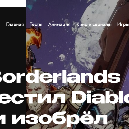
Главная
Тесты
Анимация
Кино и сериалы
Игр
orderlands
стил Diabl
и изобрёл