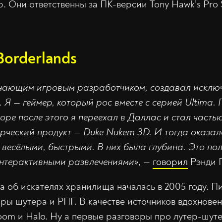
 Они ответственны за ПК-версии Tony Hawk’s Pro S
Borderlands
инающим игровым разработчиком, создавал исклю
. Я — геймер, который рос вместе с серией Ultima
коре после этого я переехал в Даллас и стал часть
ческий продукт — Duke Nukem 3D. И тогда оказало
 весёлыми, быстрыми. В них была глубина. Это по
интерактивными развлечениями»
, —
говорил
Рэнди 
а об искателях хранилища началась в 2005 году. 
ры шутера и РПГ. В качестве источников вдохнове
Doom и Halo. Ну а первые разговоры про лутер-шут