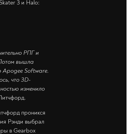
kater 3 и Halo:
чительно РПГ и
. Потом вышла
ю Apogee Software.
сь, что 3D-
лностью изменило
Питчфорд.
Питчфорд проникся
ния Рэнди выбрал
еры в Gearbox