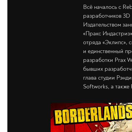
Всё началось c Reb
разработчиков 3D 
Издательством заня
«Пракс Индастриз»
отряда «Эклипс», 
и единственный про
разработки Prax Wa
бывших разработчи
глава студии Рэнд
Softworks, а такж