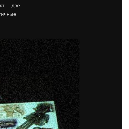
кт — две
тичные