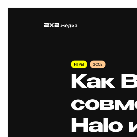
ИГРЫ
ЭССЕ
Как B
совме
Halo 