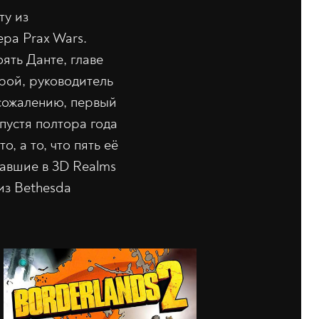
ту из
ра Prax Wars.
оять Данте, главе
рой, руководитель
 сожалению, первый
Спустя полтора года
, а то, что пять её
авшие в 3D Realms
из Bethesda