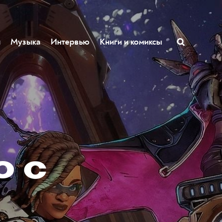
ы
Музыка
Интервью
Книги и комиксы
o с