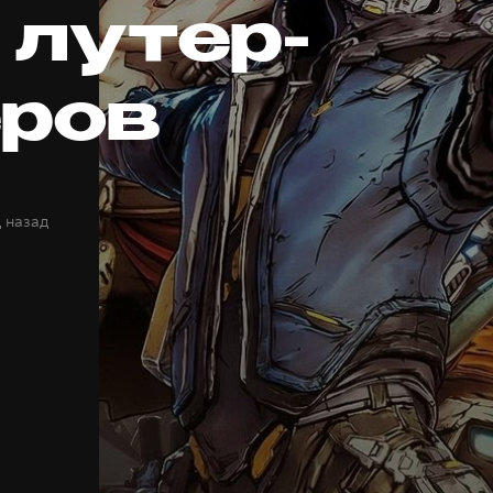
 лутер-
ров
д назад