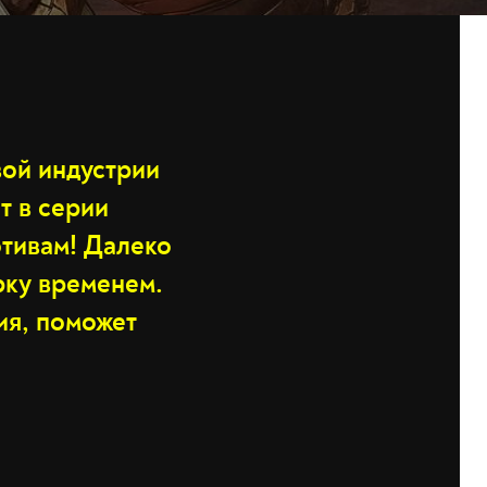
вой индустрии
т в серии
отивам! Далеко
рку временем.
ия, поможет