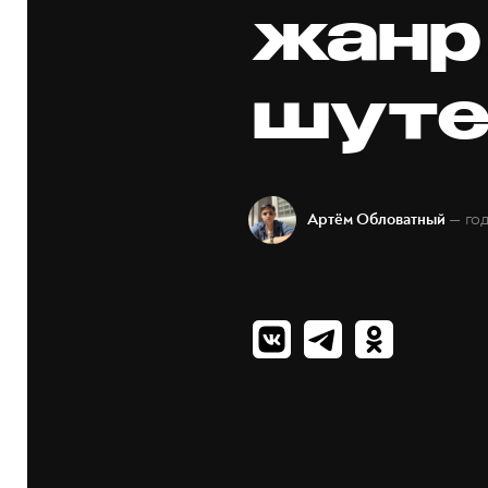
жанр
шуте
— го
Артём Обловатный