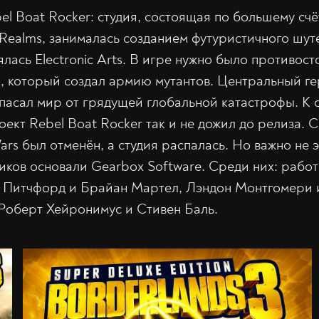
el Boat Rocker: студия, состоящая по большему счё
Realms, занималась созданием футуристичного шуте
лась Electronic Arts. В игре нужно было противост
, который создал армию мутантов. Центральный ге
спасал мир от грядущей глобальной катастрофы. К
ект Rebel Boat Rocker так и не дожил до релиза. 
rs был отменён, а студия распалась. Но важно не это
ков основали Gearbox Software. Среди них: работ
и Питчфорд и Брайан Мартел, Лэндон Монтгомери 
е Роберт Хейронимус и Стивен Баль.