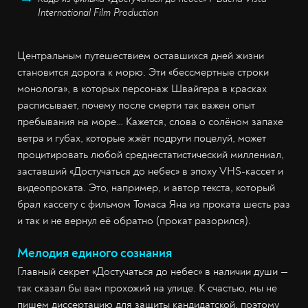
International Film Production
Центральным путешествием оставшихся дней жизни
становится дорога к морю. Эти «бессмертные строки
монолога», в которых персонаж Швайгера в красках
расписывает, почему после смерти так важен опыт
пребывания на море… Кажется, слова о солёном запахе
ветра и губах, которые жжёт подруги поцелуй, может
процитировать любой среднестатистический миллениал,
заставший «Достучаться до небес» в эпоху VHS-кассет и
видеопроката. Это, например, и автор текста, который
брал кассету с фильмом Томаса Яна из проката шесть раз
и так и не вернул её обратно (прокат разорился).
Мелодия единого сознания
Главный секрет «Достучаться до небес» в наличии души —
так сказал бы вам прохожий на улице. К счастью, мы не
пишем диссертацию для защиты кандидатской, поэтому