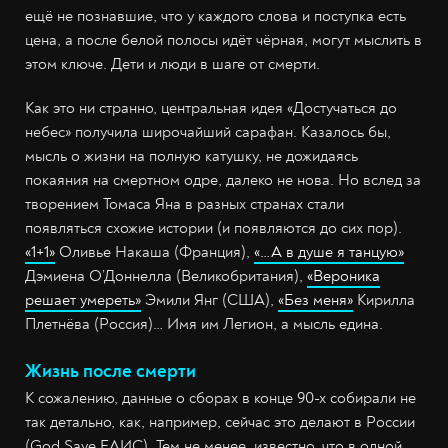
ещё не познавшие, что у каждого слова и поступка есть
цена, а после белой полосы идёт чёрная, могут мыслить в
этом ключе. Дети и люди в шаге от смерти.
Как это ни странно, центральная идея «Достучаться до
небес» получила широчайший сарафан. Казалось бы,
мысль о жизни на полную катушку, не дожидаясь
покаяния на смертном одре, далеко не нова. Но вслед за
творением Томаса Яна в разных странах стали
появляться схожие истории (и появляются до сих пор).
«1+1»
Оливье Накаша (Франция),
«…А в душе я танцую»
Дэмиена О’Доннелла (Великобритания),
«Вероника
решает умереть»
Эмили Янг (США),
«Без меня»
Кирилла
Плетнёва (Россия)… Имя им Легион, а мысль едина.
Жизнь после смерти
К сожалению, данные о сборах в конце 90-х собирали не
так детально, как, например, сейчас это делают в России
(God Save ЕАИС). Тем не менее, известно, что в одной