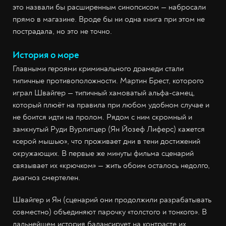
это назвали бы расширенным синопсисом — набросали
прямо в магазине. Вроде бы ни одна книга при этом не
пострадала, но это не точно.
История о море
Главными героями криминального драмеди стали
типичные противоположности. Мартин Брест, которого
играл Швайгер — типичный хамоватый альфа-самец,
который плюёт на правила при любом удобном случае и
не боится идти на пролом. Рядом с ним скромный и
замкнутый Руди Вурлитцер (Ян Йозеф Лиферс) кажется
«серой мышью», что проживает дни в тени достижений
окружающих. В первые же минуты фильма сценарий
связывает их «крючком» — жить обоим осталось недолго,
диагноз смертелен.
Швайгер и Ян (сценарий они продолжили разрабатывать
совместно) объединяют парочку «толстого и тонкого». В
дальнейшем история балансирует на контрасте их