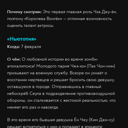
Почему смотрим:
Это первая главная роль Чха Джу-ён,
поэтому «Королева Вонгён» — отличная возможность
оценить талант актрисы.
«Ньютопия»
Когда:
7 февраля
О чём:
О любовной истории во время зомби-
апокалипсиса! Молодого парня Чжэ-юн (Пак Чон-мин)
призывают на военную службу. Вскоре он узнаёт о
восстании мертвецов и решает бросить свою девушку,
оставшуюся в городе. Отправившись в главный
небоскрёб Сеула в подразделение противовоздушной
обороны, он сталкивается с жестокой реальностью, что
меняет его раз и навсегда.
В это время его бывшая девушка Ён Чжу (Ким Джи-су)
решает встретиться с ним и попадает в эпицентр