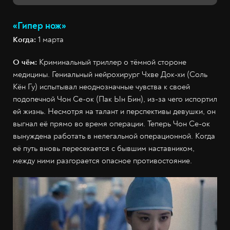
«Гипер нож»
Когда:
1 марта
О чём:
Криминальный триллер о тёмной стороне
медицины. Гениальный нейрохирург Чхве Док-хи (Соль
Кён Гу) испытывал неоднозначные чувства к своей
подопечной Чон Се-ок (Пак Ын Бин), из-за чего испортил
ей жизнь. Несмотря на талант и перспективы девушки, он
выгнал её прямо во время операции. Теперь Чон Се-ок
вынуждена работать в нелегальной операционной. Когда
её путь вновь пересекается с бывшим наставником,
между ними разгорается опасное противостояние.