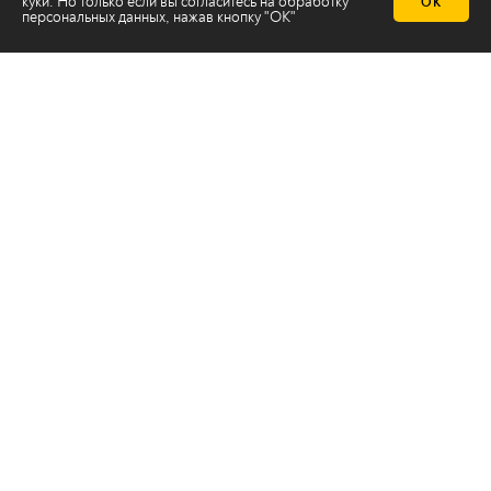
куки. Но только если вы согласитесь на
обработку
ОК
персональных данных
, нажав кнопку "ОК"