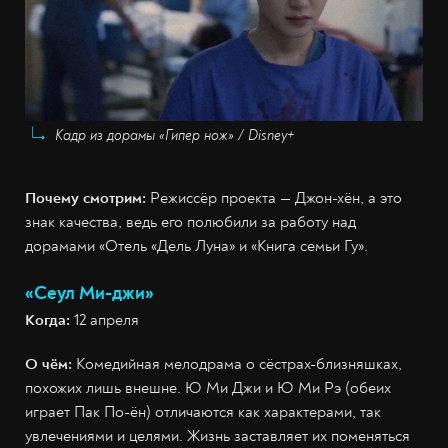
Кадр из дорамы «Гипер нож» / Disney+
Почему смотрим:
Режиссёр проекта — Джон-хён, а это
знак качества, ведь его полюбили за работу над
дорамами «Отель «Дель Луна» и «Книга семьи Гу».
«Сеул Ми-джи»
Когда:
12 апреля
О чём:
Комедийная мелодрама о сёстрах-близняшках,
похожих лишь внешне. Ю Ми Джи и Ю Ми Рэ (обеих
играет Пак По-ён) отличаются как характерами, так
увлечениями и целями. Жизнь заставляет их поменяться