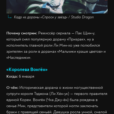
Кадр из дорамы «Спроси у звёзд» / Studio Dragon
Почему смотрим:
Режиссёр сериала — Пак Щин-у,
который снял популярную дораму «Призрак», ну а
исполнитель главной роли Ли Мин-хо уже полюбился
зрителям за роли в дорамах «Мальчики краше цветов» и
«Наследники».
«Королева Вонгён»
Когда:
6 января
О чём:
Историческая дорама о жизни могущественной
супруги короля Тэджона (Ли Хён-ук) — первого правителя
единой Кореи. Вонгён (Чха Джу-ён) была рождена в
семье Мин, представители которой могли заключать
браки с правящей семьёй. Девушка росла умной, смелой