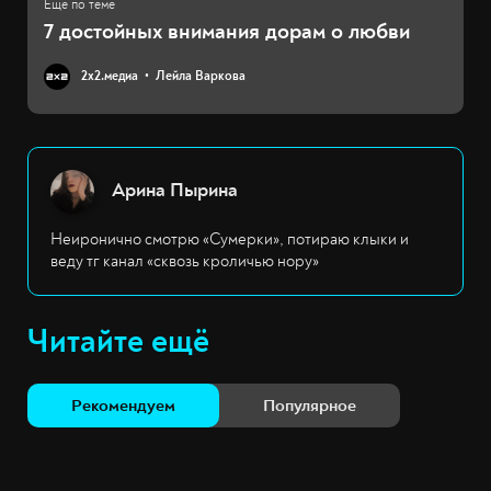
7 достойных внимания дорам о любви
2х2.медиа
Лейла Варкова
Арина Пырина
Неиронично смотрю «Сумерки», потираю клыки и
веду тг канал «сквозь кроличью нору»
Читайте ещё
Рекомендуем
Популярное