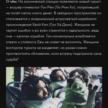
О чём:
На космической станции появляется новый турист
— акушер-гинеколог Гон Рён (Ли Мин Хо), потративший
на полёт мечты много денег. В звёздном пространстве он
сталкивается с американской астронавткой корейского
происхождения Евой Ким (Гон Хё Джин). Женщина не
терпит ошибок и во всём стремится к идеальности, ведь
она — капитан корабля. Гон моментально влюбляется:
отвага и стойкость Евы не может не восхитить. Женщина
восторгов туриста не разделяет, но разве можно
противостоять сближению, если встречу подстроила сама
судьба?