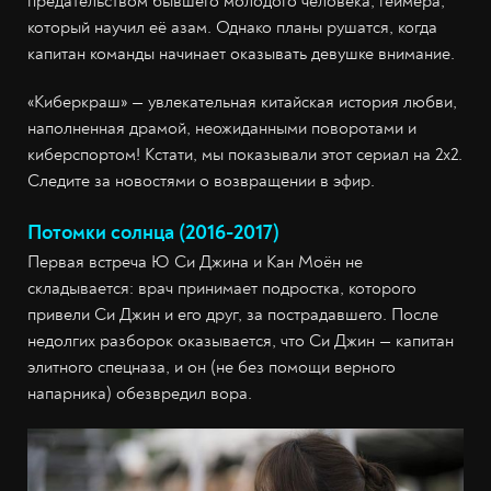
предательством бывшего молодого человека, геймера,
который научил её азам. Однако планы рушатся, когда
капитан команды начинает оказывать девушке внимание.
«Киберкраш» — увлекательная китайская история любви,
наполненная драмой, неожиданными поворотами и
киберспортом! Кстати, мы показывали этот сериал на 2х2.
Следите за новостями о возвращении в эфир.
Потомки солнца (2016-2017)
Первая встреча Ю Си Джина и Кан Моён не
складывается: врач принимает подростка, которого
привели Си Джин и его друг, за пострадавшего. После
недолгих разборок оказывается, что Си Джин — капитан
элитного спецназа, и он (не без помощи верного
напарника) обезвредил вора.