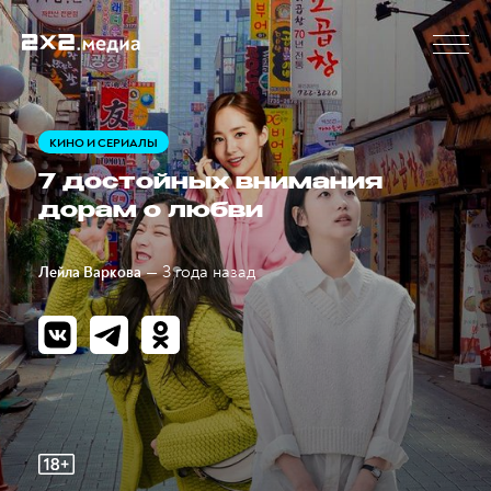
КИНО И СЕРИАЛЫ
7 достойных внимания
дорам о любви
— 3 года назад
Лейла Варкова