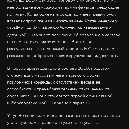
Команда ZGDX считается топовой в китайской лиге, и у
неё большие возможности и армии фанатов, следующие
по пятам. Когда один из игроков получает травму руки,
встаёт вопрос: где и как искать замену. Когда менеджер
узнаёт о Тун Яо и её способностях, он связывается с
девушкой — кто знает, возможно, её появление в составе
сыграет на руку пиару команды. Вот только
рассудительный, но упрямый капитан Лу Си Чэн долго
размышляет, а брать ли к себе хрупкую на вид девчонку.
В первое время девушке в составе ZGDX предстоит
столкнуться с массовым негативом со стороны
поклонников команды, с отсутствием веры в её
способности и пренебрежительным отношением от
соратников. Так она становится первой официальной
киберспортсменкой — наравне с парнями.
У Тун Яо свои цели, и она не намерена от них отступать в
угоду чувствам — ранее она уже столкнулась с