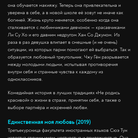
она обучается макияжу. Теперь она привлекательна и
уверена в себе, а в новой школе её зовут не иначе как
богиней. Жизнь круто меняется, особенно когда она
сталкивается с любимчиками девчонок — красавчиками
Ли Су Хо и его давним недругом Хан Со Джуном. Из
раза в раз девушка влипает в смешные (и не очень)
ситуации, из которых парни помогают ей выбраться. Так и
образуется любовный треугольник. Чжу Гён разрывается
между молодыми людьми, испытывая противоречия
внутри себя и странные чувства к каждому из
одноклассников.
Комедийная история в лучших традициях «Не родись
красивой» о жизни в страхе, принятии себя, а также о
выборе партнёра и искренней любви.
Единственная моя любовь (2019)
Третьекурсница факультета иностранных языков Сюэ Тун
известна своими умом, честностью и прилежностью. Она