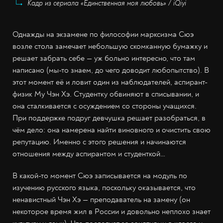
Кадр из сериала «Единственная моя любовь» / iQiyi
Однажды на экзамене по философии марксизма Сюэ
возле стола замечает небольшую скомканную бумажку и
решает забрать себе — уж больно интересно, что там
написано (мы-то знаем, до чего доводит любопытство). В
этот момент её и ловит один из наблюдателей, аспирант-
физик Му Чэн Хэ. Студентку обвиняют в списывании, и
она сталкивается с осуждением со стороны учащихся.
При поддержке подруг девчушка решает разобраться, в
чём дело: она намерена найти виновного и очистить свою
репутацию. Именно с этого решения и начинаются
отношения между аспирантом и студенткой…
В какой-то момент Сюэ записывается на модуль по
изучению русского языка, поскольку оказывается, что
ненавистный Чэн Хэ — преподаватель на замену (он
некоторое время жил в России и довольно неплохо знает