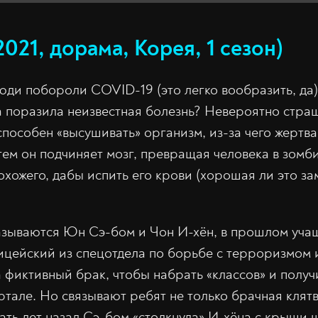
2021, дорама, Корея, 1 сезон)
юди побороли COVID-19 (это легко вообразить, да),
а поразила неизвестная болезнь? Невероятно стра
способен «высушивать» организм, из-за чего жертв
ем он подчиняет мозг, превращая человека в зомби
охожего, дабы испить его крови (хорошая ли это за
азываются Юн Сэ-бом и Чон И-хён, в прошлом уча
ицейский из спецотдела по борьбе с терроризмом и
 фиктивный брак, чтобы набрать «классов» и получ
ртале. Но связывают ребят не только брачная кля
ать лет назад Сэ-бом «столкнула» И-хёна с крыши 