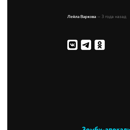
— 3 года назад
Лейла Варкова
Зомби-апокали