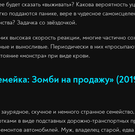
е будет сказать «выживать»? Какова вероятность у
гко поддаются панике, вере в чудесное самоисцеле
ства? Задачка со звёздочкой.
них высокая скорость реакции, многие частично со
ьные и выносливые. Периодически в них «просыпаю
стояние «монстра» при виде крови.
емейка: Зомби на продажу» (201
 заурядное, скучное и немного странное семейство,
тками в виде подставных дорожно-транспортных 
ремонтов автомобилей. Муж, владелец старой, едв