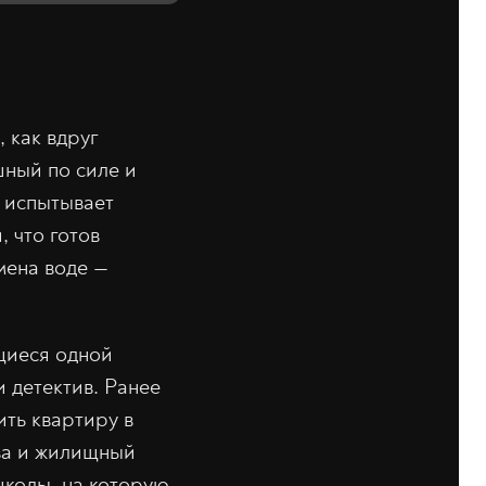
 как вдруг
шный по силе и
а испытывает
, что готов
мена воде —
щиеся одной
 детектив. Ранее
ить квартиру в
тва и жилищный
школы, на которую