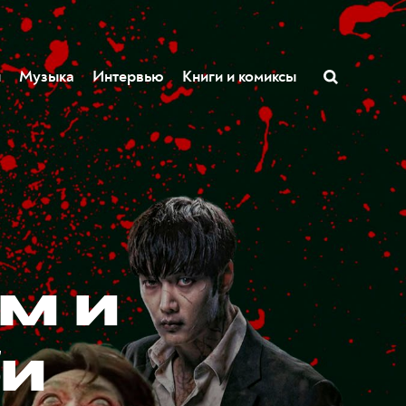
ы
Музыка
Интервью
Книги и комиксы
м и
би