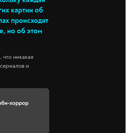
гих картин об
пах происходят
е, но об этом
, что никакая
 сериалов и
мби-хоррор