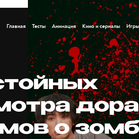
Главная
Тесты
Анимация
Кино и сериалы
Игр
стойных
мотра дора
мов о зом