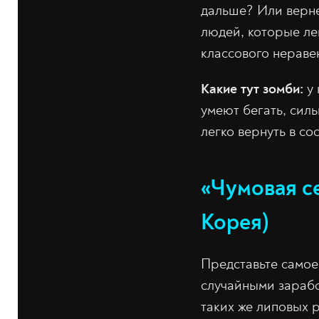
дальше? Или верне
людей, которые ле
классового неравен
Какие тут зомби:
у 
умеют бегать, сил
легко вернуть в со
«Чумовая с
Корея)
Представьте самое
случайными зарабо
таких же липовых 