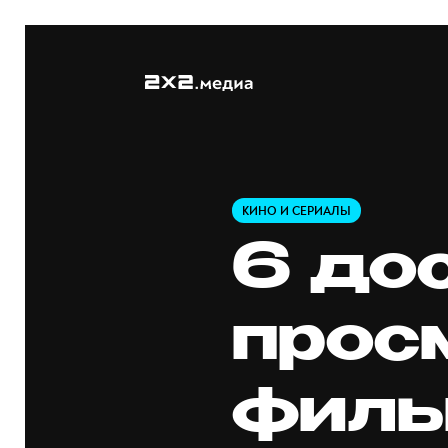
КИНО И СЕРИАЛЫ
6 до
прос
филь