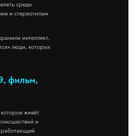
целеть среди
ние и стереотипам
хранили интеллект,
тся» люди, которых
9, фильм,
 которое живёт
происшествий и
а работающей