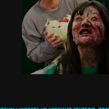
псисы никогда не наскучат зрителю, пос