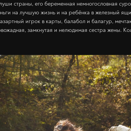
 глуши страны, его беременная немногословная суро
ьги на лучшую жизнь и на ребёнка в железный ящи
 азартный игрок в карты, балабол и балагур, мечт
ровожадная, замкнутая и нелюдимая сестра жены. К