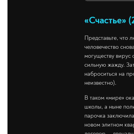
«Счастье» (
Представьте, что л
человечество снов
могуществу вирус 
сильную жажду. Зат
наброситься на пр
неизвестно).
В таком «мире» ок
школы, а ныне пол
парочка заключила
новом элитном ква
договор — двенадц