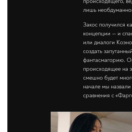
происходящего, ве
лишь необдуманног
Закос получился к
концепции — и спа
или диалоги Коэнов
создать запутанны
фантасмагорию. Оп
происходящее на э
смешно будет много
начале мы назвали
сравнения с «Фарг