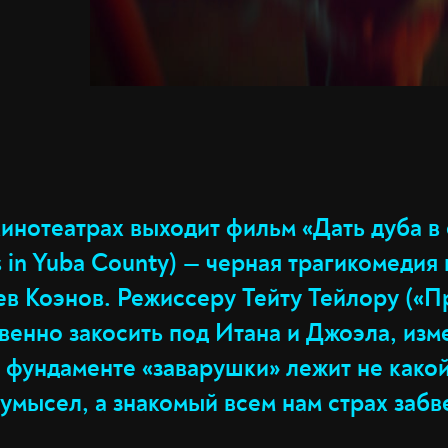
кинотеатрах выходит фильм «Дать дуба в
 in Yuba County) — черная трагикомедия 
ев Коэнов. Режиссеру Тейту Тейлору («П
венно закосить под Итана и Джоэла, изм
в фундаменте «заварушки» лежит не како
умысел, а знакомый всем нам страх забв