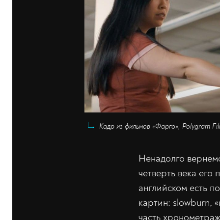
Кадр из фильмов «Фарго», Polygram Fil
Ненадолго вернемс
четверть века его 
английском есть п
картин: slowburn,
часть хронометраж