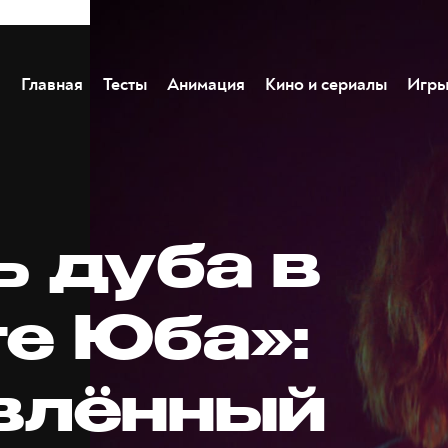
Главная
Тесты
Анимация
Кино и сериалы
Игр
ь дуба в
ге Юба»:
влённый