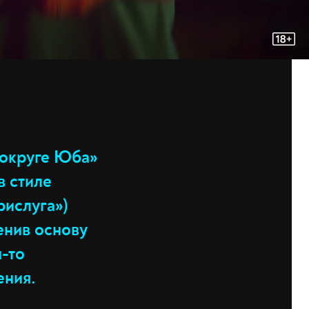
 округе Юба»
в стиле
рислуга»)
енив основу
й-то
ения.