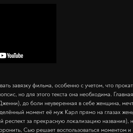
ать завязку фильма, особенно с учетом, что прокат
опсис, но для этого текста она необходима. Главн
Дженни), до боли неуверенная в себе женщина, меч
делённый момент её муж Карл прямо на глазах жены
й респект за прекрасную локализацию названия), н
хоронить, Сью решает воспользоваться моментом и 