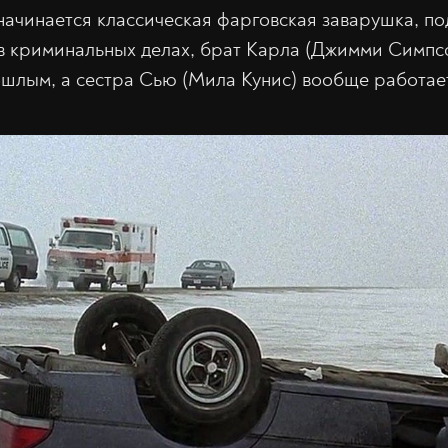
 начинается классическая фарговская заварушка, п
в криминальных делах, брат Карла (Джимми Симпсо
шлым, а сестра Сью (Мила Кунис) вообще работае