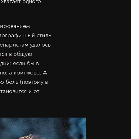
хватает одного
опированием
атографичный стиль
ценаристам удалось
тся
в общую
дии: если бы в
но, а кринжово. А
ю боль (поэтому в
тановится и от