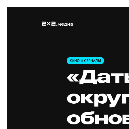
КИНО И СЕРИАЛЫ
«Дат
окру
обно