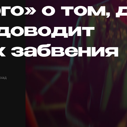
о» о том, 
 доводит
х забвения
азад