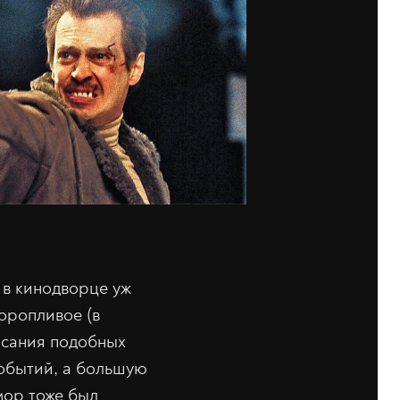
 в кинодворце уж
торопливое (в
исания подобных
событий, а большую
мор тоже был