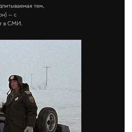
одпитываемая тем,
н) — с
т в СМИ.