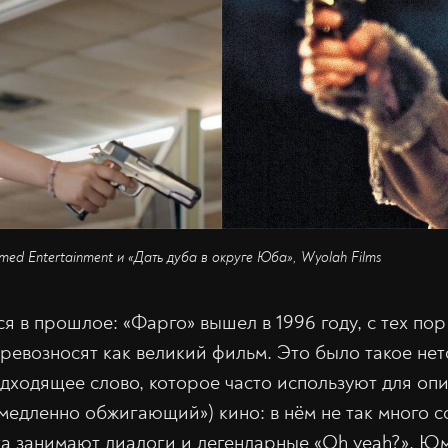
med Entertainment и «Дать дуба в округе Юба», Wyolah Films
я в прошлое: «Фарго» вышел в 1996 году, с тех пор
превозносят как великий фильм. Это было такое не
одходящее слово, которое часто используют для оп
 «медленно обжигающий») кино: в нём не так много 
а занимают диалоги и легендарные «Oh yeah?». Ю