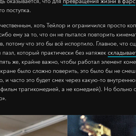
дь оказывается, что для
превращения жизни в фарс
о поступка.
ачественным, хоть Тейлор и ограничился просто к
сибо ему за то, что он не пытался повторить кинем
, потому что это бы всё испортило. Главное, что с
й пазл, который практически без натяжек
складывае
ять же, крайне важно, чтобы работал элемент коме
кране было сложно поверить, это было бы не смеш
, и часто это будет смех через какую-то внутренню
 фильм трагикомедией, а не комедией). Но больно с
о».