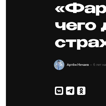
«Фарг
чего
стра
— 6 лет н
Артём Нечаев