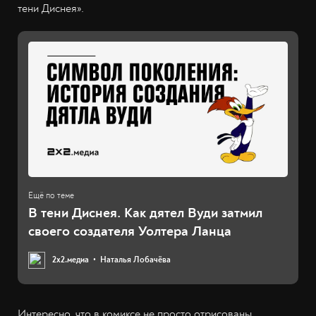
тени Диснея».
В тени Диснея. Как дятел Вуди затмил
своего создателя Уолтера Ланца
2х2.медиа
Наталья Лобачёва
Интересно, что в комиксе не просто отрисованы