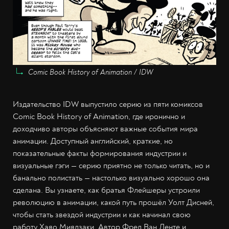
Comic Book History of Animation / IDW
Издательство IDW выпустило серию из пяти комиксов
Comic Book History of Animation, где иронично и
доходчиво авторы объясняют важные события мира
анимации. Доступный английский, краткие, но
показательные факты формирования индустрии и
визуальные гэги — серию приятно не только читать, но и
банально полистать — настолько визуально хорошо она
сделана. Вы узнаете, как братья Флейшеры устроили
революцию в анимации, какой путь прошёл Уолт Дисней,
чтобы стать звездой индустрии и как начинал свою
работу Хаяо Миядзаки. Автор Фред Ван Ленте и