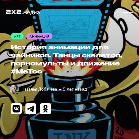
АРТ
АНИМАЦИЯ
История анимации для
чайников. Танцы скелетов,
порномульты и движение
#MeToo
— 5 лет назад
Наталья Лобачёва