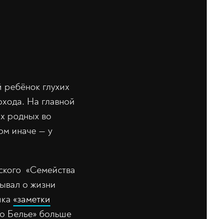
й ребёнок глухих
охода. На главной
их родных во
ом иначе — у
ского «Семейства
зывал о жизни
ика
«заметки
во Белье» больше