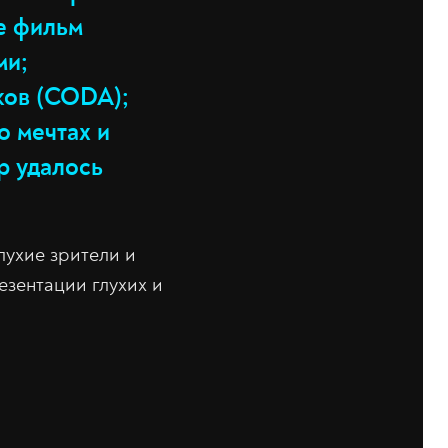
е фильм
ми;
ков (CODA);
о мечтах и
р удалось
лухие зрители и
зентации глухих и