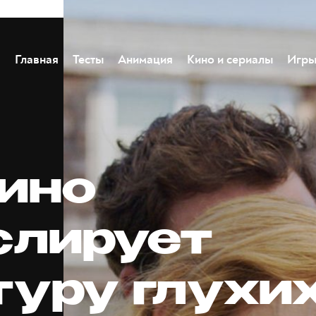
Главная
Тесты
Анимация
Кино и сериалы
Игр
кино
слирует
туру глухих