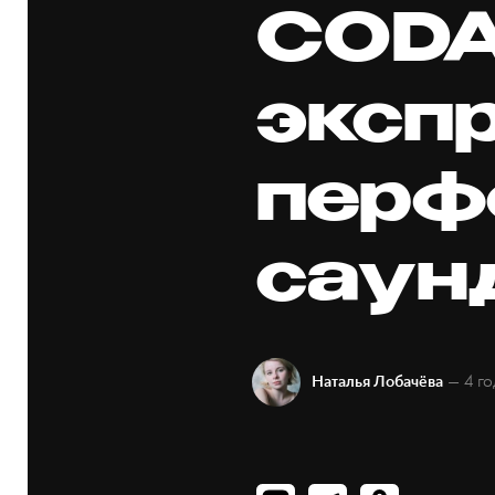
CODA
эксп
перф
саун
— 4 го
Наталья Лобачёва