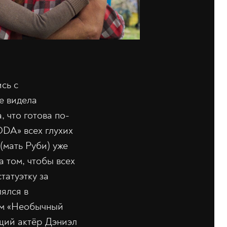
сь с
е видела
 что готова по-
ODA» всех глухих
(мать Руби) уже
а том, чтобы всех
татуэтку за
ялся в
ьм «Необычный
ащий актёр Дэниэл