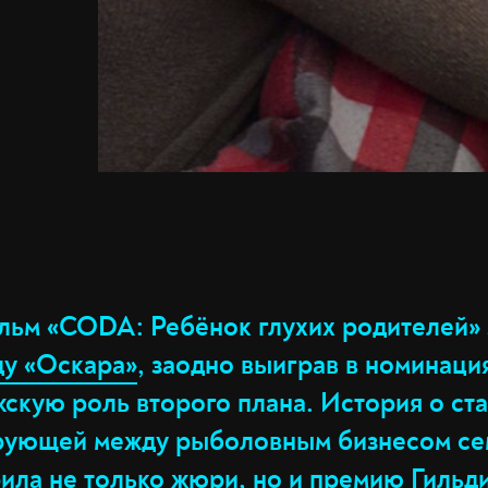
ильм «CODA: Ребёнок глухих родителей»
ду «Оскара»
, заодно выиграв в номинаци
жскую роль второго плана. История о с
рующей между рыболовным бизнесом се
ила не только жюри, но и премию Гильди