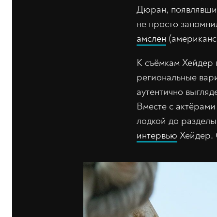
Дюран, появлявши
не просто запомни
амслен
(американс
К съёмкам Хейдер 
региональные вари
аутентично выгляде
Вместе с актёрами
лодкой до разделы
интервью
Хейдер. С