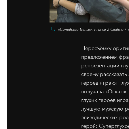
«Семейство Белье», France 2 Cinéma /
Пересъёмку ориг
предложением фран
репрезентаций глух
своему рассказать
героев играют глу
получала «Оскар» з
глухих героев игра
лучшую мужскую ро
эпизодических ро
герой: Суперглухо