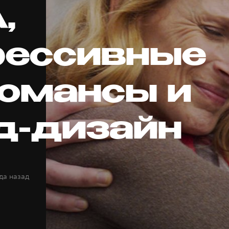
,
рессивные
омансы и
д-дизайн
да назад