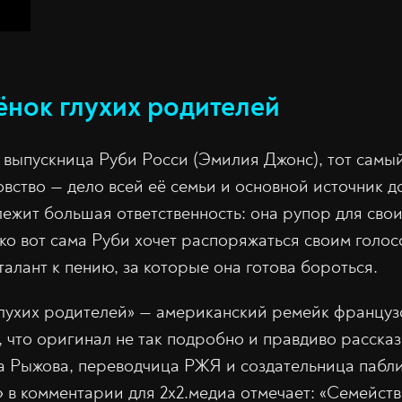
нок глухих родителей
 выпускница Руби Росси (Эмилия Джонс), тот самы
вство — дело всей её семьи и основной источник д
лежит большая ответственность: она рупор для сво
ко вот сама Руби хочет распоряжаться своим голос
талант к пению, за которые она готова бороться.
лухих родителей» — американский ремейк француз
, что оригинал не так подробно и правдиво расска
а Рыжова, переводчица РЖЯ и создательница пабл
»
в комментарии для 2х2.медиа отмечает: «Семейст