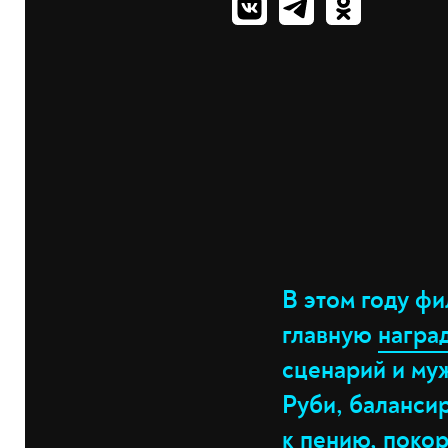
В этом году ф
главную
награ
сценарий и му
Руби, баланси
к пению, покор