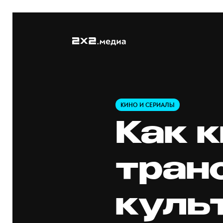
КИНО И СЕРИАЛЫ
Как 
тран
куль