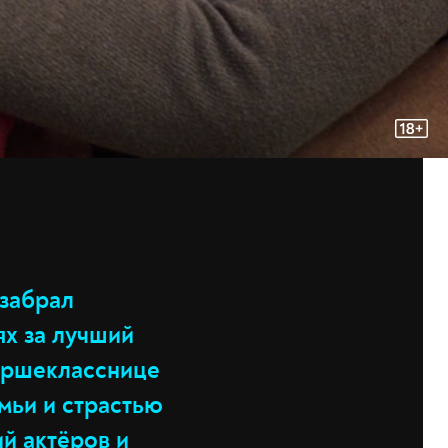
 забрал
ях за лучший
таршекласснице
мьи и страстью
й актёров и