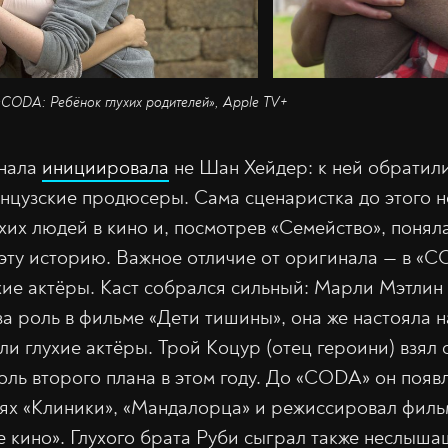
 «CODA: Ребёнок глухих родителей», Apple TV+
инала
инициировала
не Шан Хейдер: к ней обратили
цузские продюсеры. Сама сценаристка до этого н
их людей в кино и, посмотрев «Семейство», поняла,
 эту историю. Важное отличие от оригинала — в «C
хие актёры. Каст собрался сильный: Марли Мэтлин 
а роль в фильме «Дети тишины», она же настояла н
ли глухие актёры. Трой Коцур (отец героини) взял с
ль второго плана в этом году. До «CODA» он появл
лях «Клиники», «Мандалорца» и режиссировал фил
е кино». Глухого брата Руби сыграл также неслыш