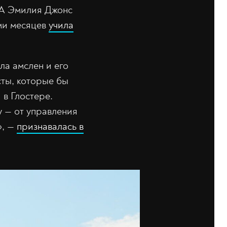
 А Эмилия Джонс
ьми месяцев
учила
ла амслен и его
сты, которые бы
 в Глостере.
 — от управления
», —
признавалась в