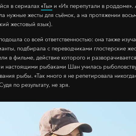
йся в сериалах
«Ты»
и «Их перепутали в роддоме».
ла нужные жесты для съёмок, а на протяжении вос
кий жестовый язык).
подошла со всей ответственностью: она также изуча
анты, подбирала с переводчиками глостерские же
ли в фильме, действие которого и разворачивается
 и настоящими рыбаками Шан училась рыболовству
вания рыбы. «Так много я не репетировала никогда
удя по результату, не зря.