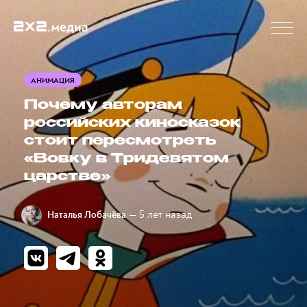
АНИМАЦИЯ
Почему авторам
российских киносказок
стоит пересмотреть
«Вовку в Тридевятом
царстве»
— 5 лет назад
Наталья Лобачёва