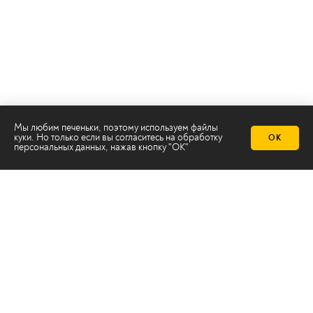
Мы любим печеньки, поэтому используем файлы
куки. Но только если вы согласитесь на
обработку
ОК
персональных данных
, нажав кнопку "ОК"
Телеканал 2х2
Онлайн-эфир
Все авторы
Все темы