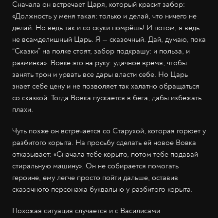
Сначала он встречает Царя, который красит забор:
«Должность у меня такая: только и делай, что ничего не
делай. Но ведь так и со скуки помрёшь! И потом, я ведь
не всамделишный Царь. Я — сказочный. Дай, думаю, пока
“Сказки” на полке стоят, забор подкрашу: и польза, и
разминка». Вовке это на руку: удачное время, чтобы
занять трон и урвать все дары власти себе. Но Царь
знает себе цену и не позволяет так халатно обращаться
со сказкой. Тогда Вовка пускается в бега, дабы избежать
плахи.
Чуть позже он встречается со Старухой, которая горюет у
разбитого корыта. На просьбу сделать ей новое Вовка
отказывает: «Сначала тебе корыто, потом тебе подавай
стиральную машину». Он не собирается помогать
героине, ему легче просто пойти дальше, оставив
сказочного персонажа буквально у разбитого корыта.
Похожая ситуация случается и с Василисами