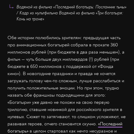
Водяной из фильма «Последний богатырь: Посланник тьмы»
/ Кадр из мультфильма Водяной из фильма «Три богатыря:
Конь на троне»
Обе истории полюбились зрителям: предыдущая часть
про анимационных богатырей собрала в прокате 360
миллионов рублей (при бюджете в два раза меньшем), а
фильм — чуть больше двух миллиардов (!) рублей (при
бюджете в 650 миллионов с поддержкой от «Фонда
кино»). В новогодние праздники и правда не хочется
загружать голову чем-то сложным, лучше расслабиться и
получить положительные эмоции. Но при этом, трудно
назвать обе франшизы подходящими для этого:
«Богатыри» уже давно не похожи на свою первую
трилогию, ставшие новинкой для российского зрителя в
нулевых. Сюжет то затягивают, то слишком усложняют, не
развивая героев, отчего становится скучно.
«Последний
богатырь»
в целом стартовал как нечто несуразное и