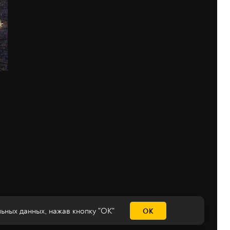
льных данных
, нажав кнопку "ОК"
ОК