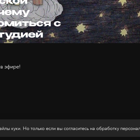
ской
очему
омиться с
студией
в эфире!
йлы куки. Но только если вы согласитесь на
обработку персона