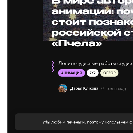
В мире автор
анимации: п
стоит познак
российской 
«Пчела»
Ловите чудесные работы студии 
АНИМАЦИЯ
2X2
ОБЗОР
Дарья Кучкова
//
год назад
Мы любим печеньки, поэтому используем фа