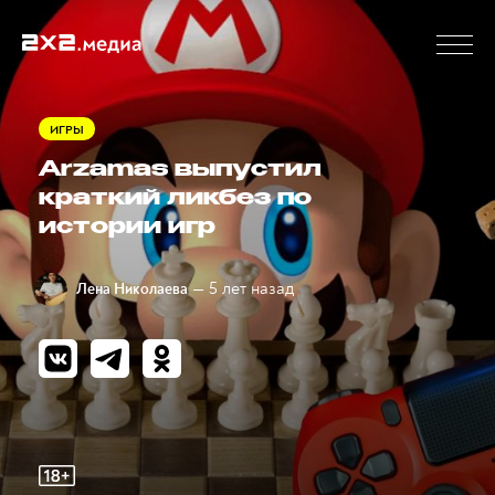
ИГРЫ
Arzamas выпустил
краткий ликбез по
истории игр
— 5 лет назад
Лена Николаева